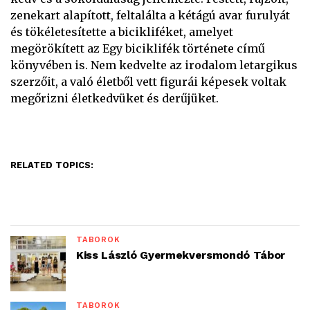
zenekart alapított, feltalálta a kétágú avar furulyát
és tökéletesítette a bicikliféket, amelyet
megörökített az Egy biciklifék története című
könyvében is. Nem kedvelte az irodalom letargikus
szerzőit, a való életből vett figurái képesek voltak
megőrizni életkedvüket és derűjüket.
RELATED TOPICS:
TÁBOROK
Kiss László Gyermekversmondó Tábor
TÁBOROK