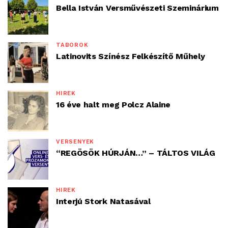
Bella István Versművészeti Szeminárium
TÁBOROK
Latinovits Színész Felkészítő Műhely
HÍREK
16 éve halt meg Polcz Alaine
VERSENYEK
“REGÖSÖK HÚRJÁN…” – TÁLTOS VILÁG
HÍREK
Interjú Stork Natasával