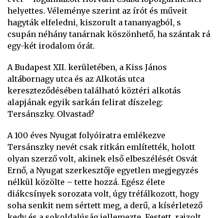
helyettes. Véleménye szerint az írót és műveit
hagyták elfeledni, kiszorult a tananyagból, s
csupán néhány tanárnak köszönhető, ha szántak rá
egy-két irodalom órát.
A Budapest XII. kerületében, a Kiss János
altábornagy utca és az Alkotás utca
kereszteződésében található köztéri alkotás
alapjának egyik sarkán felirat díszeleg:
Tersánszky. Olvastad?
A 100 éves Nyugat folyóiratra emlékezve
Tersánszky nevét csak ritkán említették, holott
olyan szerző volt, akinek első elbeszélését Osvát
Ernő, a Nyugat szerkesztője egyetlen megjegyzés
nélkül közölte – tette hozzá. Egész élete
diákcsínyek sorozata volt, úgy tréfálkozott, hogy
soha senkit nem sértett meg, a derű, a kísérletező
kedv és a sokoldalúság jellemezte. Festett, rajzolt,