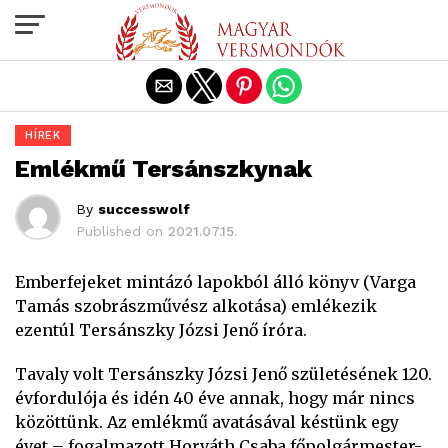
Exit mobile version
HÍREK
Emlékmű Tersánszkynak
By
successwolf
Published on
2021.07.15.
Emberfejeket mintázó lapokból álló könyv (Varga
Tamás szobrászművész alkotása) emlékezik
ezentúl Tersánszky Józsi Jenő íróra.
Tavaly volt Tersánszky Józsi Jenő születésének 120.
évfordulója és idén 40 éve annak, hogy már nincs
közöttünk. Az emlékmű avatásával késtünk egy
évet – fogalmazott Horváth Csaba főpolgármester-