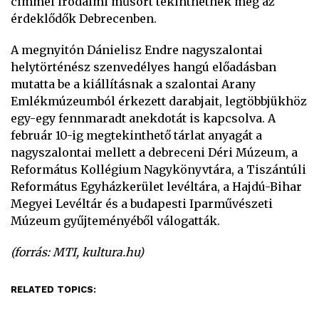
címmel irodalmi műsort tekinthetnek meg az
érdeklődők Debrecenben.
A megnyitón Dánielisz Endre nagyszalontai
helytörténész szenvedélyes hangú előadásban
mutatta be a kiállításnak a szalontai Arany
Emlékmúzeumból érkezett darabjait, legtöbbjükhöz
egy-egy fennmaradt anekdotát is kapcsolva. A
február 10-ig megtekinthető tárlat anyagát a
nagyszalontai mellett a debreceni Déri Múzeum, a
Református Kollégium Nagykönyvtára, a Tiszántúli
Református Egyházkerület levéltára, a Hajdú-Bihar
Megyei Levéltár és a budapesti Iparművészeti
Múzeum gyűjteményéből válogatták.
(forrás: MTI, kultura.hu)
RELATED TOPICS: