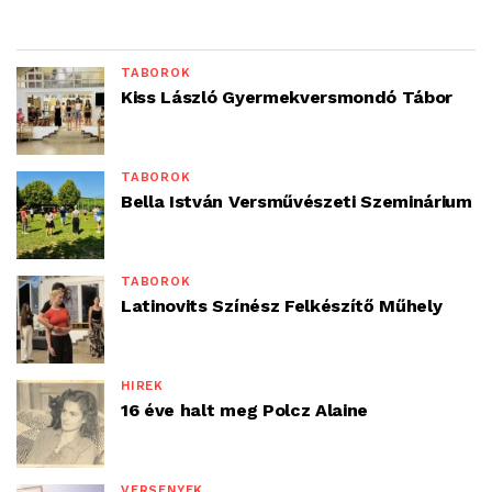
TÁBOROK
Kiss László Gyermekversmondó Tábor
TÁBOROK
Bella István Versművészeti Szeminárium
TÁBOROK
Latinovits Színész Felkészítő Műhely
HÍREK
16 éve halt meg Polcz Alaine
VERSENYEK