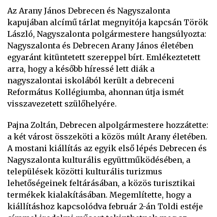
Az Arany János Debrecen és Nagyszalonta
kapujában alcímű tárlat megnyitója kapcsán Török
László, Nagyszalonta polgármestere hangsúlyozta:
Nagyszalonta és Debrecen Arany János életében
egyaránt kitüntetett szereppel bírt. Emlékeztetett
arra, hogy a később híressé lett diák a
nagyszalontai iskolából került a debreceni
Református Kollégiumba, ahonnan útja ismét
visszavezetett szülőhelyére.
Pajna Zoltán, Debrecen alpolgármestere hozzátette:
a két várost összeköti a közös múlt Arany életében.
A mostani kiállítás az egyik első lépés Debrecen és
Nagyszalonta kulturális együttműködésében, a
települések közötti kulturális turizmus
lehetőségeinek feltárásában, a közös turisztikai
termékek kialakításában. Megemlítette, hogy a
kiállításhoz kapcsolódva február 2-án Toldi estéje