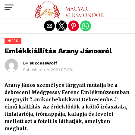
Exit mobile version
HÍREK
Emlékkiállítás Arany Jánosról
By
successwolf
Published on
2021.07.20.
Arany János személyes tárgyait mutatja be a
debreceni Medgyessy Ferenc Emlékmúzeumban
megnyílt “…mikor bekukkant Debrecenbe…”
című kiállítás. Az érdeklődők a költő íróasztala,
tintatartója, írómappája, kalapja és levelei
mellett azt a fotelt is láthatják, amelyben
meghalt.