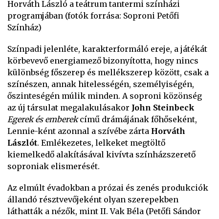
Horváth László a teátrum tantermi színházi
programjában (fotók forrása: Soproni Petőfi
Színház)
Színpadi jelenléte, karakterformáló ereje, a játékát
körbevevő energiamező bizonyította, hogy nincs
különbség főszerep és mellékszerep között, csak a
színészen, annak hitelességén, személyiségén,
őszinteségén múlik minden. A soproni közönség
az új társulat megalakulásakor
John Steinbeck
Egerek és emberek
című drámájának főhőseként,
Lennie-ként azonnal a szívébe zárta
Horváth
Lászlót
. Emlékezetes, lelkeket megtöltő
kiemelkedő alakításával kivívta színházszerető
soproniak elismerését.
Az elmúlt évadokban a prózai és zenés produkciók
állandó résztvevőjeként olyan szerepekben
láthatták a nézők, mint II. Vak Béla (Petőfi Sándor