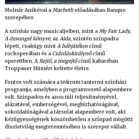
Molnár Anikóval a
Macbeth
előadásában Banquo
szerepében
A színház nagy musicaljeiben, mint a
My Fair Lady
,
A dzsungel könyve
, az
Aida
, szintén színpadra
lépett, csakúgy mint
A bábjátékos
című
rockoperában és a
Csárdáskirálynő
című
operettben. A
Rejtő, a megejtő
című kabaréban
Troppauer Hümért keltette életre.
Fontos volt számára a teátrum tantermi színházi
programja, amelyben a programvezető alapembere
volt. Színpadon és azon túli teljesítményével,
alázatával, emberségével, megbízhatóságával,
sokoldalúságával a társulat alapembere volt, aki
kézügyességének köszönhetően a színpad mögötti
díszletvilág megteremtésében is szerepet vállalt.