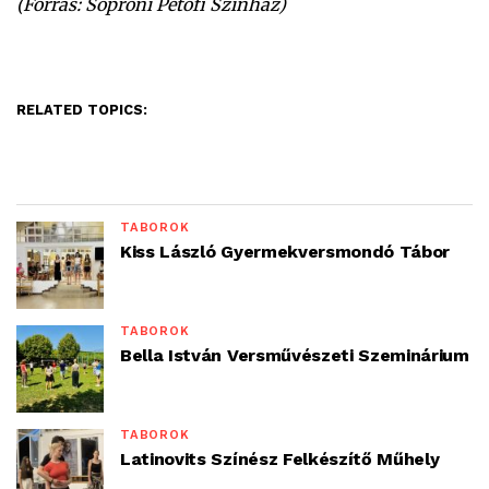
(Forrás: Soproni Petőfi Színház)
RELATED TOPICS:
TÁBOROK
Kiss László Gyermekversmondó Tábor
TÁBOROK
Bella István Versművészeti Szeminárium
TÁBOROK
Latinovits Színész Felkészítő Műhely