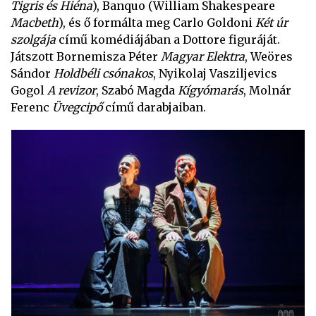
Tigris és Hiéna
), Banquo (William Shakespeare
Macbeth
), és ő formálta meg Carlo Goldoni
Két úr
szolgája
című komédiájában a Dottore figuráját.
Játszott Bornemisza Péter
Magyar Elektra
, Weöres
Sándor
Holdbéli csónakos
, Nyikolaj Vasziljevics
Gogol
A revizor
, Szabó Magda
Kígyómarás
, Molnár
Ferenc
Üvegcipő
című darabjaiban.