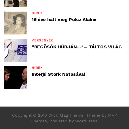
HÍREK
16 éve halt meg Polcz Alaine
VERSENYEK
“REGÖSÖK HÚRJÁN…” – TÁLTOS VILÁG
HÍREK
Interjú Stork Natasával
Copyright © 2016 Click Mag Theme. Theme by MVP
Themes, powered by WordPress.