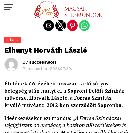
Exit mobile version
HÍREK
Elhunyt Horváth László
By
successwolf
Published on
2021.07.20.
Életének 46. évében hosszan tartó súlyos
betegség után hunyt el a Soproni Petőfi Színház
művésze. Horváth László, a Forrás Színház
kiváló művésze, 2012-ben szerződött Sopronba.
Ideérkezésekor ezt mondta: „
A Forrás Színházzal
végigjártam az országot, a határon túli területeken is
rengeteget játszhattam. Most jó lesz megállni kicsit és