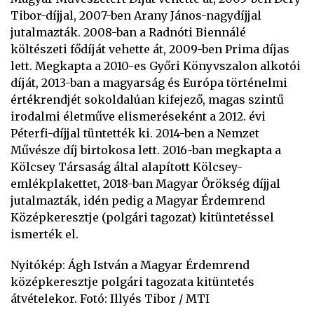
Tibor-díjjal, 2007-ben Arany János-nagydíjjal
jutalmazták. 2008-ban a Radnóti Biennálé
költészeti fődíját vehette át, 2009-ben Prima díjas
lett. Megkapta a 2010-es Győri Könyvszalon alkotói
díját, 2013-ban a magyarság és Európa történelmi
értékrendjét sokoldalúan kifejező, magas szintű
irodalmi életműve elismeréseként a 2012. évi
Péterfi-díjjal tüntették ki. 2014-ben a Nemzet
Művésze díj birtokosa lett. 2016-ban megkapta a
Kölcsey Társaság által alapított Kölcsey-
emlékplakettet, 2018-ban Magyar Örökség díjjal
jutalmazták, idén pedig a Magyar Érdemrend
Középkeresztje (polgári tagozat) kitüntetéssel
ismerték el.
Nyitókép: Ágh István a Magyar Érdemrend
középkeresztje polgári tagozata kitüntetés
átvételekor. Fotó: Illyés Tibor / MTI