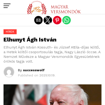
Exit mobile version
HÍREK
Elhunyt Ágh István
Elhunyt Ágh István Kossuth- és József Attila-díjas költő,
a Hetek költői csoportosulás tagja, Nagy László öccse. A
Nemzet Művésze a Magyar Versmondók Egyesületének
örökös tagja volt.
By
successwolf
Published on
2025.10.19.