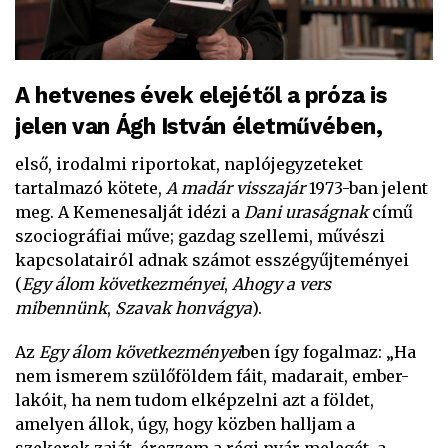
A hetvenes évek elejétől a próza is
jelen van Ágh István életművében,
első, irodalmi riportokat, naplójegyzeteket
tartalmazó kötete,
A madár visszajár
1973-ban jelent
meg. A Kemenesalját idézi a
Dani uraságnak
című
szociográfiai műve; gazdag szellemi, művészi
kapcsolatairól adnak számot esszégyűjteményei
(
Egy álom következményei
,
Ahogy a vers
mibennünk
,
Szavak honvágya
).
Az
Egy álom következményei
ben így fogalmaz: „Ha
nem ismerem szülőföldem fáit, madarait, ember-
lakóit, ha nem tudom elképzelni azt a földet,
amelyen állok, úgy, hogy közben halljam a