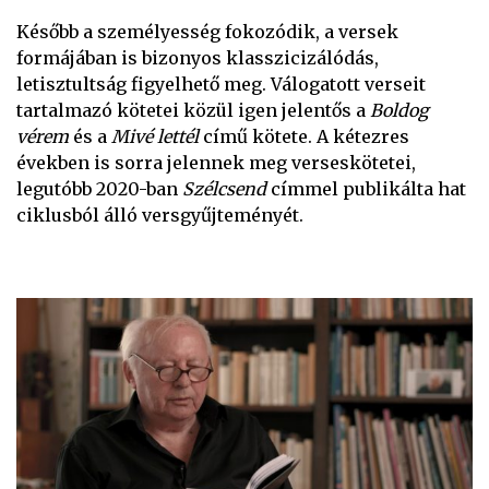
Később a személyesség fokozódik, a versek
formájában is bizonyos klasszicizálódás,
letisztultság figyelhető meg. Válogatott verseit
tartalmazó kötetei közül igen jelentős a
Boldog
vérem
és a
Mivé lettél
című kötete. A kétezres
években is sorra jelennek meg verseskötetei,
legutóbb 2020-ban
Szélcsend
címmel publikálta hat
ciklusból álló versgyűjteményét.