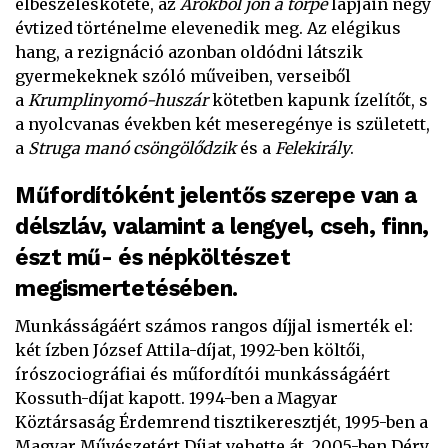
elbeszéléskötete, az
Árokból jön a törpe
lapjain négy
évtized történelme elevenedik meg. Az elégikus
hang, a rezignáció azonban oldódni látszik
gyermekeknek szóló műveiben, verseiből
a
Krumplinyomó-huszár
kötetben kapunk ízelítőt, s
a nyolcvanas években két meseregénye is született,
a
Struga manó csöngölődzik
és a
Felekirály
.
Műfordítóként jelentős szerepe van a
délszláv, valamint a lengyel, cseh, finn,
észt mű- és népköltészet
megismertetésében.
Munkásságáért számos rangos díjjal ismerték el:
két ízben József Attila-díjat, 1992-ben költői,
írószociográfiai és műfordítói munkásságáért
Kossuth-díjat kapott. 1994-ben a Magyar
Köztársaság Érdemrend tisztikeresztjét, 1995-ben a
Magyar Művészetért Díjat vehette át, 2005-ben Déry