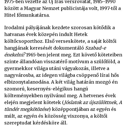
1975-ben vezette az Új Írás versrovatát, 1985–1990
között a Magyar Nemzet publicistája volt, 1997-től a
Hitel főmunkatársa.
Irodalmi pályájának kezdete szorosan kötődik a
hatvanas évek közepén indult Hetek
költőcsoporthoz. Első verseskötete, a saját költői
hangjának keresését dokumentáló
Szabad-e
énekelni?
1965-ben jelent meg. Ezt követő köteteiben
szinte állandóan visszatérő motívum a szülőföld, a
gyermekkor világa utáni vágyakozás, illetve a
nagyvárosba, az idegen világba csöppenő lírai hős
elbizonytalanodása. A két világ határán mozgó én
szomorú, kesernyés-elégikus hangú
költeményekben nyilvánul meg. A hetvenes évek
elején megjelent kötetek (
Jóslatok az újszülöttnek
,
A
tündér megkötözése
) középpontjában az egyén és
múlt, az egyén és közösség viszonya, a költői
szereptudat kérdésköre áll.