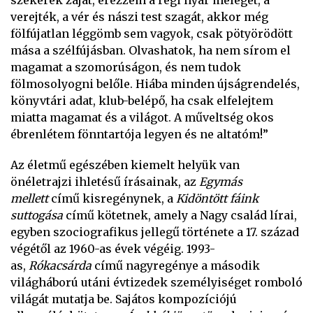
szekerek zaját, érezzem a régi nyár melegét, a
verejték, a vér és nászi test szagát, akkor még
fölfújatlan léggömb sem vagyok, csak pötyörödött
mása a szélfújásban. Olvashatok, ha nem sírom el
magamat a szomorúságon, és nem tudok
fölmosolyogni belőle. Hiába minden újságrendelés,
könyvtári adat, klub-belépő, ha csak elfelejtem
miatta magamat és a világot. A műveltség okos
ébrenlétem fönntartója legyen és ne altatóm!”
Az életmű egészében kiemelt helyük van
önéletrajzi ihletésű írásainak, az
Egymás
mellett
című kisregénynek, a
Kidöntött fáink
suttogása
című kötetnek, amely a Nagy család lírai,
egyben szociografikus jellegű története a 17. század
végétől az 1960-as évek végéig. 1993-
as,
Rókacsárda
című nagyregénye a második
világháború utáni évtizedek személyiséget romboló
világát mutatja be. Sajátos kompozíciójú