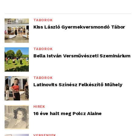
TÁBOROK
Kiss László Gyermekversmondó Tábor
TÁBOROK
Bella István Versművészeti Szeminárium
TÁBOROK
Latinovits Színész Felkészítő Műhely
HÍREK
16 éve halt meg Polcz Alaine
VERSENYEK