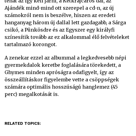
tehát az Így kell járni, a Kétkrajcáros dal, az
Ajándék mind-mind ott szerepel a cd-n, az új
számokról nem is beszélve, hiszen az eredeti
hanganyag három új dallal lett gazdagabb, a Sárga
csikó, a Pünkösdre és az Egyszer egy királyfi
színesítik tovább az ez alkalommal élő felvételeket
tartalmazó korongot.
A zenekar ezzel az albummal a legkedvesebb népi
gyermekdalok keretbe foglalására törekedett, a
Ghymes minden apróságra odafigyelt, így az
összeállításkor figyelembe vette a csöppségek
számára optimális hosszúságú hanglemez (45
perc) megalkotását is.
RELATED TOPICS: