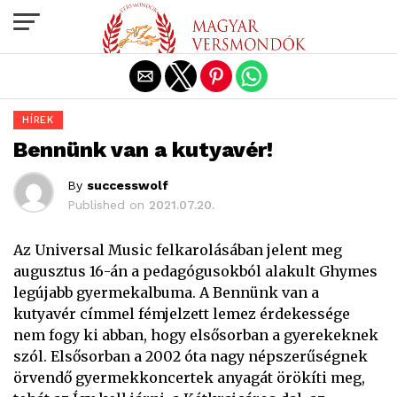
Exit mobile version
HÍREK
Bennünk van a kutyavér!
By
successwolf
Published on
2021.07.20.
Az Universal Music felkarolásában jelent meg
augusztus 16-án a pedagógusokból alakult Ghymes
legújabb gyermekalbuma. A Bennünk van a
kutyavér címmel fémjelzett lemez érdekessége
nem fogy ki abban, hogy elsősorban a gyerekeknek
szól. Elsősorban a 2002 óta nagy népszerűségnek
örvendő gyermekkoncertek anyagát örökíti meg,