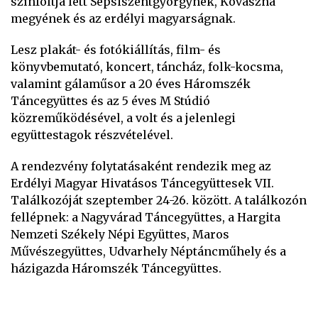
színfoltja lett Sepsiszentgyörgynek, Kovászna
megyének és az erdélyi magyarságnak.
Lesz plakát- és fotókiállítás, film- és
könyvbemutató, koncert, táncház, folk-kocsma,
valamint gálaműsor a 20 éves Háromszék
Táncegyüttes és az 5 éves M Stúdió
közreműködésével, a volt és a jelenlegi
együttestagok részvételével.
A rendezvény folytatásaként rendezik meg az
Erdélyi Magyar Hivatásos Táncegyüttesek VII.
Találkozóját szeptember 24-26. között. A találkozón
fellépnek: a Nagyvárad Táncegyüttes, a Hargita
Nemzeti Székely Népi Együttes, Maros
Művészegyüttes, Udvarhely Néptáncműhely és a
házigazda Háromszék Táncegyüttes.