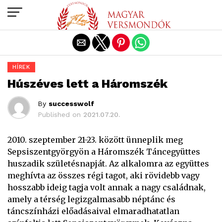
Exit mobile version
HÍREK
Húszéves lett a Háromszék
By
successwolf
Published on
2021.07.20.
2010. szeptember 21-23. között ünneplik meg
Sepsiszentgyörgyön a Háromszék Táncegyüttes
huszadik születésnapját. Az alkalomra az együttes
meghívta az összes régi tagot, aki rövidebb vagy
hosszabb ideig tagja volt annak a nagy családnak,
amely a térség legizgalmasabb néptánc és
táncszínházi előadásaival elmaradhatatlan