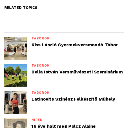
RELATED TOPICS:
TÁBOROK
Kiss László Gyermekversmondó Tábor
TÁBOROK
Bella István Versművészeti Szeminárium
TÁBOROK
Latinovits Színész Felkészítő Műhely
HÍREK
16 éve halt meg Polcz Alaine