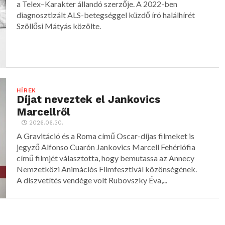
a Telex–Karakter állandó szerzője. A 2022-ben
diagnosztizált ALS-betegséggel küzdő író halálhírét
Szöllősi Mátyás közölte.
HÍREK
Díjat neveztek el Jankovics
Marcellről
2026.06.30.
A Gravitáció és a Roma című Oscar-díjas filmeket is
jegyző Alfonso Cuarón Jankovics Marcell Fehérlófia
című filmjét választotta, hogy bemutassa az Annecy
Nemzetközi Animációs Filmfesztivál közönségének.
A díszvetítés vendége volt Rubovszky Éva,...