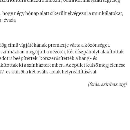
emzeti kultúra elkezd bimbózni, oda a kormányzati segítség
hogy négy hónap alatt sikerült elvégezni a munkálatokat,
új évada.
rdög című vígjátékának premierje várta a közönséget.
a színházban megújult a nézőtér, két díszpáholyt alakítottak
padot is beépítettek, korszerűsítették a hang- és
alakítottak ki a színházteremben. Az épület külső megjelenése
7-es külsőt a két ovális ablak helyreállításával.
(forás: szinhaz.org)