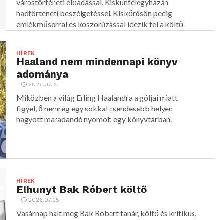
várostörténeti előadással, Kiskunfélegyházán
hadtörténeti beszélgetéssel, Kiskőrösön pedig
emlékműsorral és koszorúzással idézik fel a költő
alakját.
HÍREK
Haaland nem mindennapi könyv
adománya
2026.07.12.
Miközben a világ Erling Haalandra a góljai miatt
figyel, ő nemrég egy sokkal csendesebb helyen
hagyott maradandó nyomot: egy könyvtárban.
HÍREK
Elhunyt Bak Róbert költő
2026.07.05.
Vasárnap halt meg Bak Róbert tanár, költő és kritikus,