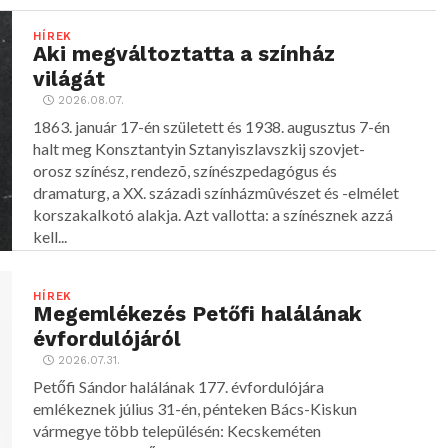
HÍREK
Aki megváltoztatta a színház
világát
2026.08.07.
1863. január 17-én született és 1938. augusztus 7-én
halt meg Konsztantyin Sztanyiszlavszkij szovjet-
orosz színész, rendezõ, színészpedagógus és
dramaturg, a XX. századi színházmûvészet és -elmélet
korszakalkotó alakja. Azt vallotta: a színésznek azzá
kell...
HÍREK
Megemlékezés Petőfi halálának
évfordulójáról
2026.07.31.
Petőfi Sándor halálának 177. évfordulójára
emlékeznek július 31-én, pénteken Bács-Kiskun
vármegye több településén: Kecskeméten