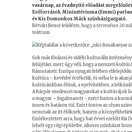
vasárnap, az évadnyitó előadást megelőzőe
Erőforrások Minisztériuma (Emmi) parlamen
és Kis Domonkos Márk színházigazgató.
Rétvári Bence felidézte, hogy a tervezésre 20 mil
teátrum.
Sok más fővárosi és vidéki kulturális intézmén
felújítást, mert úgy véli, hogy a nemzeti kultú
Rámutatott: Európa nyugati felében elfelejtődni
kultúra – kevésbé értékelik, és néha le is akarj
kultúránkban élünk, a nyelvünkben, a lelkünk
A Kárpát-medencei magyarokat a kultúrájuk köt
a magyar – fogalmazott -, ezért fontos a kormá
innen és határon túl. Ezért fontos az olyan szín
nemcsak az itt élőknek, hanem a környékbeliekn
Emlékeztetett arra, hogy hat évvel ezelőtt Kis 
lehelt egy régi épületbe, sikeres színházat hozot