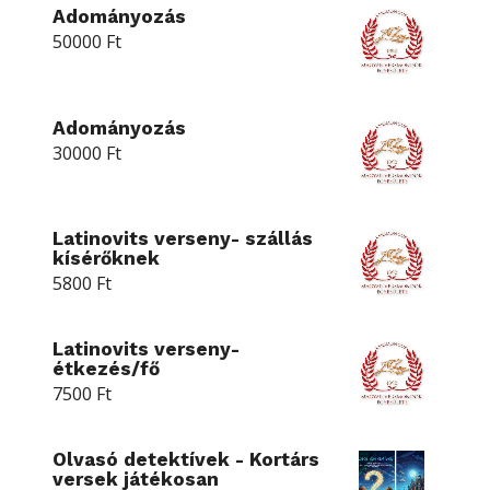
Adományozás
50000
Ft
Adományozás
30000
Ft
Latinovits verseny- szállás
kísérőknek
5800
Ft
Latinovits verseny-
étkezés/fő
7500
Ft
Olvasó detektívek - Kortárs
versek játékosan