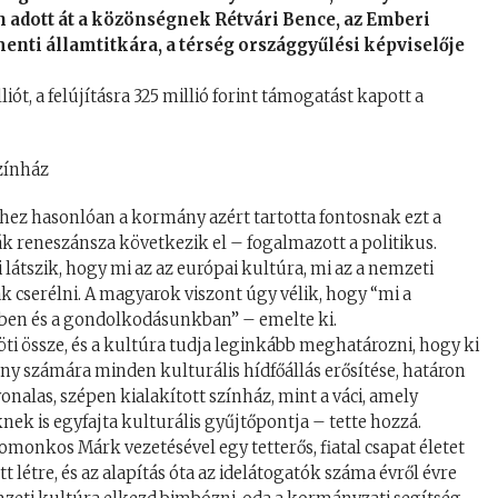
n adott át a közönségnek Rétvári Bence, az Emberi
ti államtitkára, a térség országgyűlési képviselője
liót, a felújításra 325 millió forint támogatást kapott a
yhez hasonlóan a kormány azért tartotta fontosnak ezt a
rák reneszánsza következik el – fogalmazott a politikus.
 látszik, hogy mi az az európai kultúra, mi az a nemzeti
ák cserélni. A magyarok viszont úgy vélik, hogy “mi a
ben és a gondolkodásunkban” – emelte ki.
i össze, és a kultúra tudja leginkább meghatározni, hogy ki
ny számára minden kulturális hídfőállás erősítése, határon
vonalas, szépen kialakított színház, mint a váci, amely
ek is egyfajta kulturális gyűjtőpontja – tette hozzá.
Domonkos Márk vezetésével egy tetterős, fiatal csapat életet
t létre, és az alapítás óta az idelátogatók száma évről évre