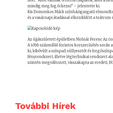
nőtt. “Ahol vannak tetterős csapatok, ahol a n
mindig meg fog érkezni” – jelentette ki.
Kis Domonkos Márk színházigazgató elmondta, 
és a vasárnapi átadással elkezdődött a teátrum 
Az újjászületett épületben Molnár Ferenc Az ö
A több százmillió forintos korszerűsítés során 
ki, kibővült a színpad, süllyesztőt és forgószín
fényrendszert, illetve légtechnikai rendszert 
szintén megváltozott, visszakapta az eredeti, 192
További Hírek