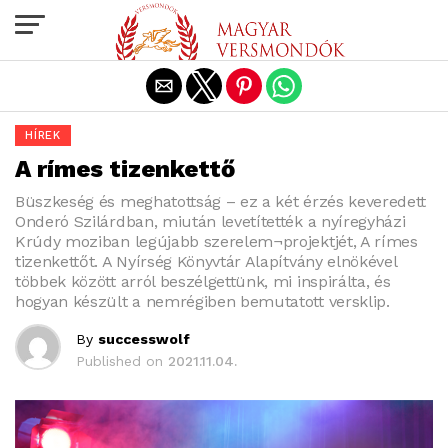
Exit mobile version
HÍREK
A rímes tizenkettő
Büszkeség és meghatottság – ez a két érzés keveredett
Onderó Szilárdban, miután levetítették a nyíregyházi
Krúdy moziban legújabb szerelem¬projektjét, A rímes
tizenkettőt. A Nyírség Könyvtár Alapítvány elnökével
többek között arról beszélgettünk, mi inspirálta, és
hogyan készült a nemrégiben bemutatott versklip.
By
successwolf
Published on
2021.11.04.