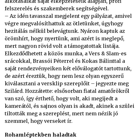
alkotásaikat saját elképzeléseik alapján, profi
felszerelés és szakemberek segítségével.
– Az idén tavasszal megjelent egy pályázat, amivel
végre megvalósíthattuk az ötletünket, úgyhogy
hezitálás nélkül belevágtunk. Nyáron kaptuk az
örömhírt, hogy nyertünk, ami azért is meglepő,
mert nagyon rövid volt a támogatottak listája.
Elkezdődhetett a közös munka, a Vers & Slam-es
srácokkal, Brassói Péterrel és Kokas Bálinttal a
saját rendezvényeiken két előválogatót tartottunk,
de azért éreztük, hogy nem lesz olyan egyszerű
kiválasztani a versklip szereplőit – jegyezte meg
Szilárd. Hozzátette: elsősorban fiatal amatőrökről
van szó, így érthető, hogy volt, aki megijedt a
kamerától, és sajnos olyan is akadt, akinek a szülei
tiltották meg a szereplést, mert nem nézik jó
szemmel, hogy verseket ír.
Rohamléptekben haladtak