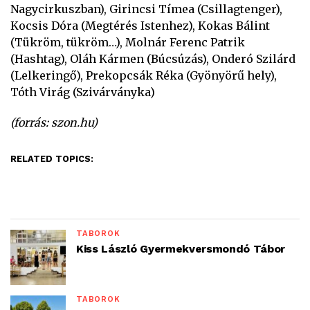
Nagycirkuszban), Girincsi Tímea (Csillagtenger),
Kocsis Dóra (Megtérés Istenhez), Kokas Bálint
(Tükröm, tükröm…), Molnár Ferenc Patrik
(Hashtag), Oláh Kármen (Búcsúzás), Onderó Szilárd
(Lelkeringő), Prekopcsák Réka (Gyönyörű hely),
Tóth Virág (Szivárványka)
(forrás: szon.hu)
RELATED TOPICS:
TÁBOROK
Kiss László Gyermekversmondó Tábor
TÁBOROK