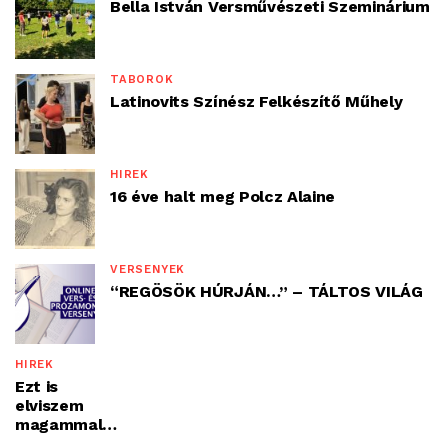
Bella István Versművészeti Szeminárium
TÁBOROK
Latinovits Színész Felkészítő Műhely
HÍREK
16 éve halt meg Polcz Alaine
VERSENYEK
“REGÖSÖK HÚRJÁN…” – TÁLTOS VILÁG
HÍREK
Ezt is
elviszem
magammal…