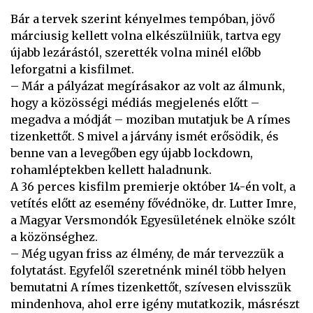
Bár a tervek szerint kényelmes tempóban, jövő
márciusig kellett volna elkészülniük, tartva egy
újabb lezárástól, szerették volna minél előbb
leforgatni a kisfilmet.
– Már a pályázat megírásakor az volt az álmunk,
hogy a közösségi médiás megjelenés előtt –
megadva a módját – moziban mutatjuk be A rímes
tizenkettőt. S mivel a járvány ismét erősödik, és
benne van a levegőben egy újabb lockdown,
rohamléptekben kellett haladnunk.
A 36 perces kisfilm premierje október 14-én volt, a
vetítés előtt az esemény fővédnöke, dr. Lutter Imre,
a Magyar Versmondók Egyesületének elnöke szólt
a közönséghez.
– Még ugyan friss az élmény, de már tervezzük a
folytatást. Egyfelől szeretnénk minél több helyen
bemutatni A rímes tizenkettőt, szívesen elvisszük
mindenhova, ahol erre igény mutatkozik, másrészt