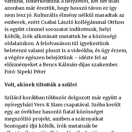
vártunk, ismerkedtünk a helyzettel, két hét után
azonban már éreztük, hogy hosszú távon ez így
nem lesz jó. Kulturális élmény nélkül maradtak az
emberek, ezért Csabai László kollégámmal Otthon
is együtt címmel sorozatot indítottunk, helyi
költők, írók alkotásait mutattuk be a közösségi
oldalainkon. A felolvasáson túl igyekeztünk
beletenni valami pluszt is a videókba, és úgy érzem,
a végére egészen belejöttünk – idézte fel az
előzményeket a Bencs Kálmán-díjas szakember.
Fotó: Sipeki Péter
Volt, akinek tiltották a szülei
Szilárd korábban többször dolgozott már együtt a
nyíregyházi Vers & Slam csapatával. Szóba került
egy, az övékhez hasonló fiatal közösséget
megszólító projekt, amiben a szárnyaikat
bontogató ifjú költők, írók mutatnák be