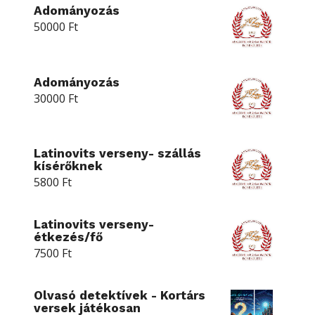
Adományozás
50000
Ft
Adományozás
30000
Ft
Latinovits verseny- szállás
kísérőknek
5800
Ft
Latinovits verseny-
étkezés/fő
7500
Ft
Olvasó detektívek - Kortárs
versek játékosan