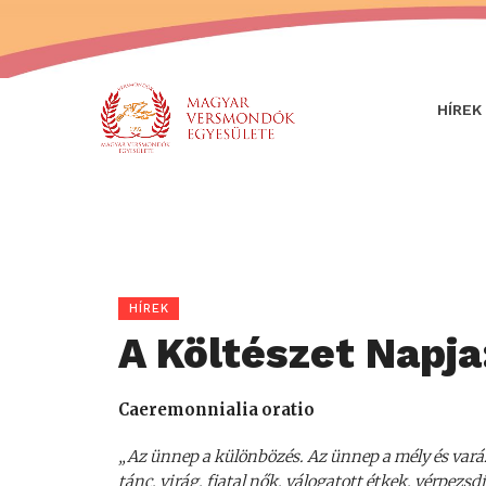
HÍREK
HÍREK
A Költészet Napj
Caeremonnialia oratio
„Az ünnep a különbözés. Az ünnep a mély és var
tánc, virág, fiatal nők, válogatott étkek, vérpezs