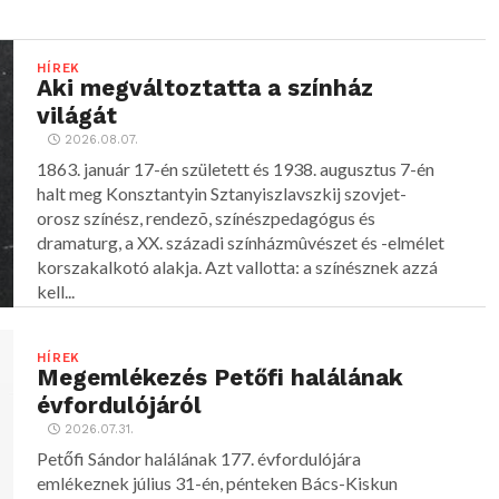
HÍREK
Aki megváltoztatta a színház
világát
2026.08.07.
1863. január 17-én született és 1938. augusztus 7-én
halt meg Konsztantyin Sztanyiszlavszkij szovjet-
orosz színész, rendezõ, színészpedagógus és
dramaturg, a XX. századi színházmûvészet és -elmélet
korszakalkotó alakja. Azt vallotta: a színésznek azzá
kell...
HÍREK
Megemlékezés Petőfi halálának
évfordulójáról
2026.07.31.
Petőfi Sándor halálának 177. évfordulójára
emlékeznek július 31-én, pénteken Bács-Kiskun