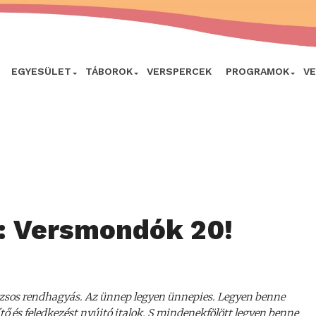
EGYESÜLET
TÁBOROK
VERSPERCEK
PROGRAMOK
V
a: Versmondók 20!
ázsos rendhagyás. Az ünnep legyen ünnepies. Legyen benne
dítő és feledkezést nyújtó italok. S mindenekfölött legyen benne