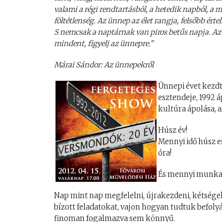
valami a régi rendtartásból, a hetedik napból, a m
föltétlenség. Az ünnep az élet rangja, felsőbb értel
S nemcsak a naptárnak van piros betűs napja. Az él
mindent, figyelj az ünnepre.”
Márai Sándor: Az ünnepekről
Ünnepi évet kezd
esztendeje, 1992 
kultúra ápolása, 
Húsz év!
Mennyi idő húsz 
óra!
És mennyi munka?
Nap mint nap megfelelni, újrakezdeni, kétségek
bízott feladatokat, vajon hogyan tudtuk befol
finoman fogalmazva sem könnyű.