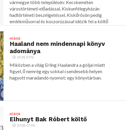
vármegye több településén: Kecskeméten
várostörténeti előadással, Kiskunfélegyházán
hadtörténeti beszélgetéssel, Kiskőrösön pedig
emlékműsorral és koszorúzással idézik fel a költő
alakját.
HÍREK
Haaland nem mindennapi könyv
adománya
2026.07.12.
Miközben a világ Erling Haalandra a góljai miatt
figyel, ő nemrég egy sokkal csendesebb helyen
hagyott maradandó nyomot: egy könyvtárban.
HÍREK
Elhunyt Bak Róbert költő
2026.07.05.