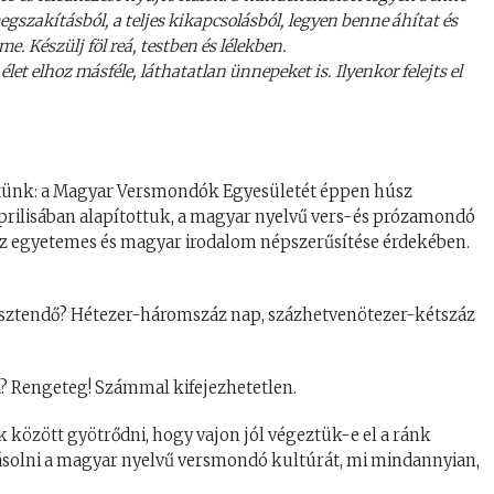
egszakításból, a teljes kikapcsolásból, legyen benne áhítat és
me. Készülj föl reá, testben és lélekben.
et elhoz másféle, láthatatlan ünnepeket is. Ilyenkor felejts el
tünk: a Magyar Versmondók Egyesületét éppen húsz
áprilisában alapítottuk, a magyar nyelvű vers-és prózamondó
az egyetemes és magyar irodalom népszerűsítése érdekében.
esztendő? Hétezer-háromszáz nap, százhetvenötezer-kétszáz
 Rengeteg! Számmal kifejezhetetlen.
 között gyötrődni, hogy vajon jól végeztük-e el a ránk
yásolni a magyar nyelvű versmondó kultúrát, mi mindannyian,