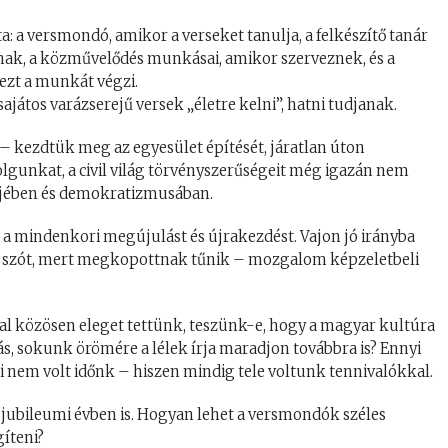
: a versmondó, amikor a verseket tanulja, a felkészítő tanár
nak, a közművelődés munkásai, amikor szerveznek, és a
 ezt a munkát végzi.
játos varázserejű versek „életre kelni”, hatni tudjanak.
l – kezdtük meg az egyesület építését, járatlan úton
lgunkat, a civil világ törvényszerűségeit még igazán nem
ejében és demokratizmusában.
 mindenkori megújulást és újrakezdést. Vajon jó irányba
a szót, mert megkopottnak tűnik – mozgalom képzeletbeli
kal közösen eleget tettünk, teszünk-e, hogy a magyar kultúra
, sokunk örömére a lélek írja maradjon továbbra is? Ennyi
dni nem volt időnk – hiszen mindig tele voltunk tennivalókkal.
 jubileumi évben is. Hogyan lehet a versmondók széles
íteni?