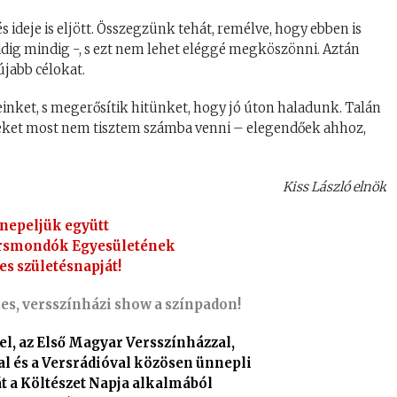
 ideje is eljött. Összegzünk tehát, remélve, hogy ebben is
ddig mindig -, s ezt nem lehet eléggé megköszönni. Aztán
újabb célokat.
einket, s megerősítik hitünket, hogy jó úton haladunk. Talán
eket most nem tisztem számba venni – elegendőek ahhoz,
.
Kiss László elnök
nepeljük együtt
rsmondók Egyesületének
es születésnapját!
ses, versszínházi show a színpadon!
, az Első Magyar Versszínházzal,
al és a Versrádióval közösen ünnepli
át a Költészet Napja alkalmából