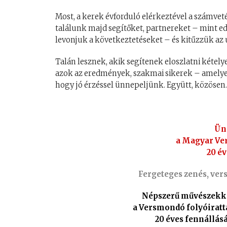
Most, a kerek évforduló elérkeztével a számvetés
találunk majd segítőket, partnereket – mint e
levonjuk a következtetéseket – és kitűzzük az 
Talán lesznek, akik segítenek eloszlatni kétely
azok az eredmények, szakmai sikerek – amely
hogy jó érzéssel ünnepeljünk. Együtt, közösen
Ün
a Magyar Ve
20 év
Fergeteges zenés, ver
Népszerű művészekkel
a Versmondó folyóiratt
20 éves fennállás