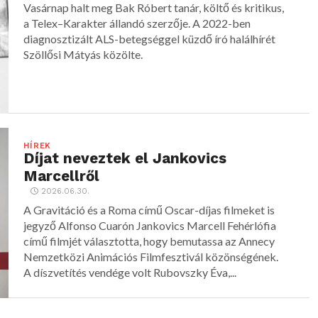
Vasárnap halt meg Bak Róbert tanár, költő és kritikus,
a Telex–Karakter állandó szerzője. A 2022-ben
diagnosztizált ALS-betegséggel küzdő író halálhírét
Szöllősi Mátyás közölte.
HÍREK
Díjat neveztek el Jankovics
Marcellről
2026.06.30.
A Gravitáció és a Roma című Oscar-díjas filmeket is
jegyző Alfonso Cuarón Jankovics Marcell Fehérlófia
című filmjét választotta, hogy bemutassa az Annecy
Nemzetközi Animációs Filmfesztivál közönségének.
A díszvetítés vendége volt Rubovszky Éva,...