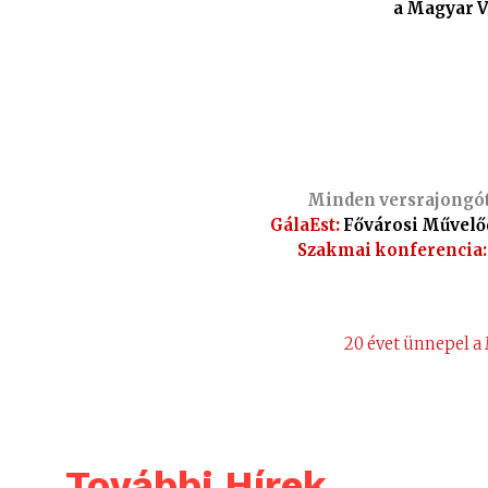
a Magyar 
Minden versrajongót 
GálaEst:
Fővárosi Művelődé
Szakmai konferencia:
20 évet ünnepel 
További Hírek