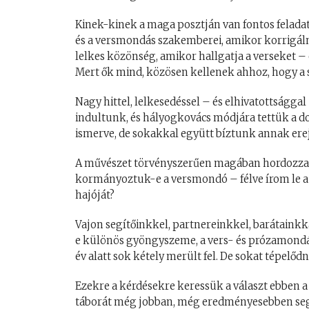
Kinek-kinek a maga posztján van fontos feladata
és a versmondás szakemberei, amikor korrigál
lelkes közönség, amikor hallgatja a verseket –
Mert ők mind, közösen kellenek ahhoz, hogy a sa
Nagy hittel, lelkesedéssel – és elhivatottságga
indultunk, és hályogkovács módjára tettük a do
ismerve, de sokakkal együtt bíztunk annak er
A művészet törvényszerűen magában hordozza a
kormányoztuk-e a versmondó – félve írom le 
hajóját?
Vajon segítőinkkel, partnereinkkel, barátaink
e különös gyöngyszeme, a vers- és prózamondás
év alatt sok kétely merült fel. De sokat tépelő
Ezekre a kérdésekre keressük a választ ebben a
táborát még jobban, még eredményesebben seg