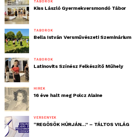
TÁBOROK
Kiss László Gyermekversmondó Tábor
TÁBOROK
Bella István Versművészeti Szeminárium
TÁBOROK
Latinovits Színész Felkészítő Műhely
HÍREK
16 éve halt meg Polcz Alaine
VERSENYEK
“REGÖSÖK HÚRJÁN…” – TÁLTOS VILÁG