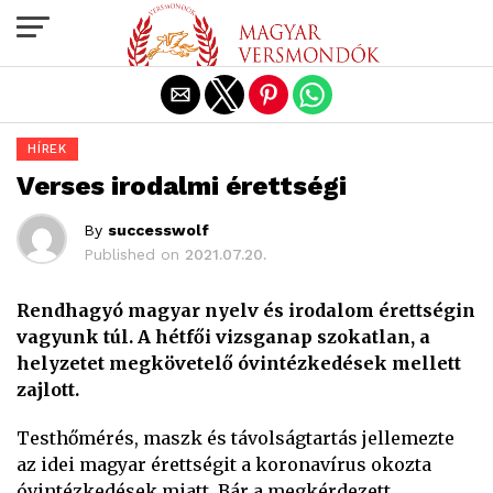
Exit mobile version
HÍREK
Verses irodalmi érettségi
By
successwolf
Published on
2021.07.20.
Rendhagyó magyar nyelv és irodalom érettségin
vagyunk túl. A hétfői vizsganap szokatlan, a
helyzetet megkövetelő óvintézkedések mellett
zajlott.
Testhőmérés, maszk és távolságtartás jellemezte
az idei magyar érettségit a koronavírus okozta
óvintézkedések miatt. Bár a megkérdezett