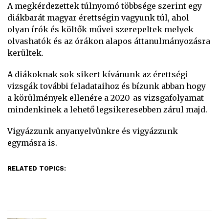
A megkérdezettek túlnyomó többsége szerint egy
diákbarát magyar érettségin vagyunk túl, ahol
olyan írók és költők művei szerepeltek melyek
olvashatók és az órákon alapos áttanulmányozásra
kerültek.
A diákoknak sok sikert kívánunk az érettségi
vizsgák további feladataihoz és bízunk abban hogy
a körülmények ellenére a 2020-as vizsgafolyamat
mindenkinek a lehető legsikeresebben zárul majd.
Vigyázzunk anyanyelvünkre és vigyázzunk
egymásra is.
RELATED TOPICS: