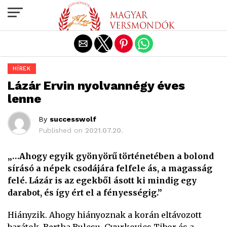
Exit mobile version
HÍREK
Lázár Ervin nyolvannégy éves
lenne
By
successwolf
Published on
2021.07.20.
„…Ahogy egyik gyönyörű történetében a bolond
sírásó a népek csodájára felfele ás, a magasság
felé. Lázár is az egekből ásott ki mindig egy
darabot, és így ért el a fényességig.”
Hiányzik. Ahogy hiányoznak a korán eltávozott