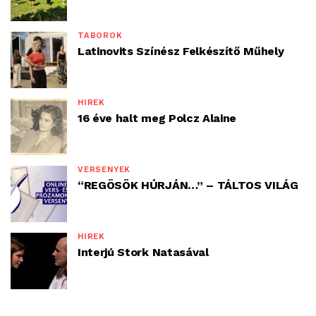
TÁBOROK
Latinovits Színész Felkészítő Műhely
HÍREK
16 éve halt meg Polcz Alaine
VERSENYEK
“REGÖSÖK HÚRJÁN…” – TÁLTOS VILÁG
HÍREK
Interjú Stork Natasával