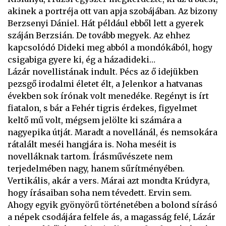
akinek a portréja ott van apja szobájában. Az bizony
Berzsenyi Dániel. Hát például ebből lett a gyerek
száján Berzsián. De tovább megyek. Az ehhez
kapcsolódó Dideki meg abból a mondókából, hogy
csigabiga gyere ki, ég a házadideki…
Lázár novellistának indult. Pécs az ő idejükben
pezsgő irodalmi életet élt, a Jelenkor a hatvanas
években sok írónak volt menedéke. Regényt is írt
fiatalon, s bár a Fehér tigris érdekes, figyelmet
keltő mű volt, mégsem jelölte ki számára a
nagyepika útját. Maradt a novellánál, és nemsokára
rátalált meséi hangjára is. Noha meséit is
novelláknak tartom. Írásművészete nem
terjedelmében nagy, hanem sűrítményében.
Vertikális, akár a vers. Márai azt mondta Krúdyra,
hogy írásaiban soha nem tévedett. Ervin sem.
Ahogy egyik gyönyörű történetében a bolond sírásó
a népek csodájára felfele ás, a magasság felé, Lázár