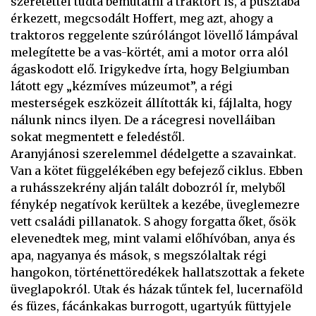
szeretettel tudta bemutatni a traktort is, a pusztába
érkezett, megcsodált Hoffert, meg azt, ahogy a
traktoros reggelente szúrólángot lövellő lámpával
melegítette be a vas-körtét, ami a motor orra alól
ágaskodott elő. Irigykedve írta, hogy Belgiumban
látott egy „kézmíves múzeumot”, a régi
mesterségek eszközeit állították ki, fájlalta, hogy
nálunk nincs ilyen. De a rácegresi novelláiban
sokat megmentett e feledéstől.
Aranyjánosi szerelemmel dédelgette a szavainkat.
Van a kötet függelékében egy befejező ciklus. Ebben
a ruhásszekrény alján talált dobozról ír, melyből
fénykép negatívok kerültek a kezébe, üveglemezre
vett családi pillanatok. S ahogy forgatta őket, ősök
elevenedtek meg, mint valami előhívóban, anya és
apa, nagyanya és mások, s megszólaltak régi
hangokon, történettöredékek hallatszottak a fekete
üveglapokról. Utak és házak tűntek fel, lucernaföld
és füzes, fácánkakas burrogott, ugartyúk füttyjele