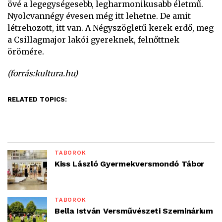
övé a legegységesebb, legharmonikusabb életmű.
Nyolcvannégy évesen még itt lehetne. De amit
létrehozott, itt van. A Négyszögletű kerek erdő, meg
a Csillagmajor lakói gyereknek, felnőttnek
örömére.
(forrás:kultura.hu)
RELATED TOPICS:
TÁBOROK
Kiss László Gyermekversmondó Tábor
TÁBOROK
Bella István Versművészeti Szeminárium