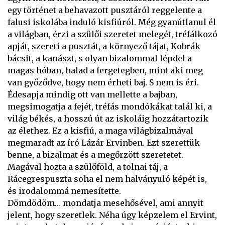
egy történet a behavazott pusztáról reggelente a
falusi iskolába induló kisfiúról. Még gyanútlanul él
a világban, érzi a szülői szeretet melegét, tréfálkozó
apját, szereti a pusztát, a környező tájat, Kobrák
bácsit, a kanászt, s olyan bizalommal lépdel a
magas hóban, halad a fergetegben, mint aki meg
van győződve, hogy nem érheti baj. S nem is éri.
Édesapja mindig ott van mellette a bajban,
megsimogatja a fejét, tréfás mondókákat talál ki, a
világ békés, a hosszú út az iskoláig hozzátartozik
az élethez. Ez a kisfiú, a maga világbizalmával
megmaradt az író Lázár Ervinben. Ezt szerettük
benne, a bizalmat és a megőrzött szeretetet.
Magával hozta a szülőföld, a tolnai táj, a
Rácegrespuszta soha el nem halványuló képét is,
és irodalommá nemesítette.
Dömdödöm… mondatja mesehősével, ami annyit
jelent, hogy szeretlek. Néha úgy képzelem el Ervint,