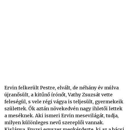
Ervin felkerült Pestre, elvált, de néhány év múlva
újranősült, a kitűnő írónőt, Vathy Zsuzsát vette
feleségül, s vele régi vágya is teljesült, gyermekeik
születtek. Ők aztán növekedvén nagy ihletői lettek
a meséknek. Aki ismeri Ervin mesevilágát, tudja,
milyen különleges nevű szereplői vannak.
Kislánya, Fruzsi egyszer megkérdezte, ki az a bácsi,