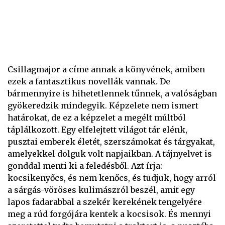
Csillagmajor a címe annak a könyvének, amiben
ezek a fantasztikus novellák vannak. De
bármennyire is hihetetlennek tűnnek, a valóságban
gyökeredzik mindegyik. Képzelete nem ismert
határokat, de ez a képzelet a megélt múltból
táplálkozott. Egy elfelejtett világot tár elénk,
pusztai emberek életét, szerszámokat és tárgyakat,
amelyekkel dolguk volt napjaikban. A tájnyelvet is
gonddal menti ki a feledésből. Azt írja:
kocsikenyőcs, és nem kenőcs, és tudjuk, hogy arról
a sárgás-vöröses kulimászról beszél, amit egy
lapos fadarabbal a szekér kerekének tengelyére
meg a rúd forgójára kentek a kocsisok. És mennyi