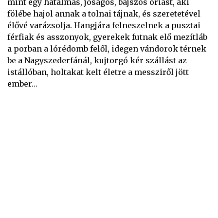
mint egy hatalmas, jóságos, bajszos óriást, aki
fölébe hajol annak a tolnai tájnak, és szeretetével
élővé varázsolja. Hangjára felneszelnek a pusztai
férfiak és asszonyok, gyerekek futnak elő mezítláb
a porban a lórédomb felől, idegen vándorok térnek
be a Nagyszederfánál, kujtorgó kér szállást az
istállóban, holtakat kelt életre a messziről jött
ember…