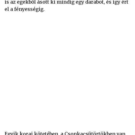
is az egekből ásott ki mindig egy darabot, és így ért
el a fényességig.
Egyik korai kötetében, a Csonkacsütörtökben van