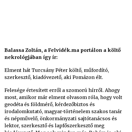
Balassa Zoltán, a Felvidék.ma portálon a költő
nekrológjában így ír:
Elment hát Turcsány Péter költő, műfordító,
szerkesztő, kiadóvezető, aki Pomázon élt.
Felesége értesített erről a szomorú hírről. Ahogy
most, amikor már elment olvasom róla, hogy volt
geodéta és földmérő, kérdezőbiztos és
irodalomkutató, magyar-történelem szakos tanár
és népművelő, önkormányzati sajtótanácsos és
lektor, szerkesztő és lapfőszerkesztő meg