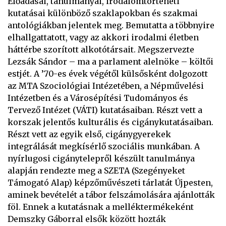
Előadásai, tanulmányai, irodalomtörténeti
kutatásai különböző szaklapokban és szakmai
antológiákban jelentek meg. Bemutatta a többnyire
elhallgattatott, vagy az akkori irodalmi életben
háttérbe szorított alkotótársait. Megszervezte
Lezsák Sándor – ma a parlament alelnöke – költői
estjét. A ’70-es évek végétől külsősként dolgozott
az MTA Szociológiai Intézetében, a Népművelési
Intézetben és a Városépítési Tudományos és
Tervező Intézet (VÁTI) kutatásaiban. Részt vett a
korszak jelentős kulturális és cigánykutatásaiban.
Részt vett az egyik első, cigánygyerekek
integrálását megkísérlő szociális munkában. A
nyírlugosi cigánytelepről készült tanulmánya
alapján rendezte meg a SZETA (Szegényeket
Támogató Alap) képzőművészeti tárlatát Újpesten,
aminek bevételét a tábor felszámolására ajánlották
föl. Ennek a kutatásnak a melléktermékeként
Demszky Gáborral elsők között hozták