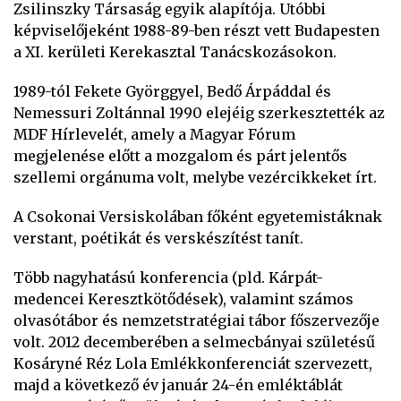
Zsilinszky Társaság egyik alapítója. Utóbbi
képviselőjeként 1988-89-ben részt vett Budapesten
a XI. kerületi Kerekasztal Tanácskozásokon.
1989-tól Fekete Györggyel, Bedő Árpáddal és
Nemessuri Zoltánnal 1990 elejéig szerkesztették az
MDF Hírlevelét, amely a Magyar Fórum
megjelenése előtt a mozgalom és párt jelentős
szellemi orgánuma volt, melybe vezércikkeket írt.
A Csokonai Versiskolában főként egyetemistáknak
verstant, poétikát és verskészítést tanít.
Több nagyhatású konferencia (pld. Kárpát-
medencei Keresztkötődések), valamint számos
olvasótábor és nemzetstratégiai tábor főszervezője
volt. 2012 decemberében a selmecbányai születésű
Kosáryné Réz Lola Emlékkonferenciát szervezett,
majd a következő év január 24-én emléktáblát