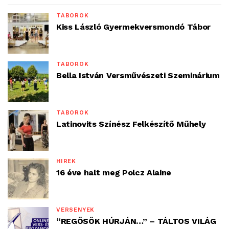
TÁBOROK
Kiss László Gyermekversmondó Tábor
TÁBOROK
Bella István Versművészeti Szeminárium
TÁBOROK
Latinovits Színész Felkészítő Műhely
HÍREK
16 éve halt meg Polcz Alaine
VERSENYEK
“REGÖSÖK HÚRJÁN…” – TÁLTOS VILÁG