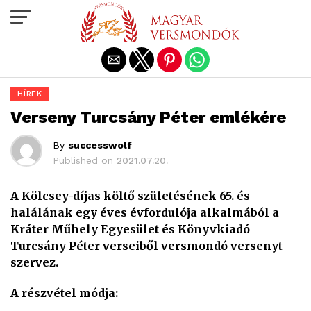
Exit mobile version
HÍREK
Verseny Turcsány Péter emlékére
By
successwolf
Published on
2021.07.20.
A
Kölcsey-díjas költő születésének 65. és
halálának egy éves évfordulója alkalmából a
Kráter Műhely Egyesület és Könyvkiadó
Turcsány Péter verseiből versmondó versenyt
szervez.
A részvétel módja: