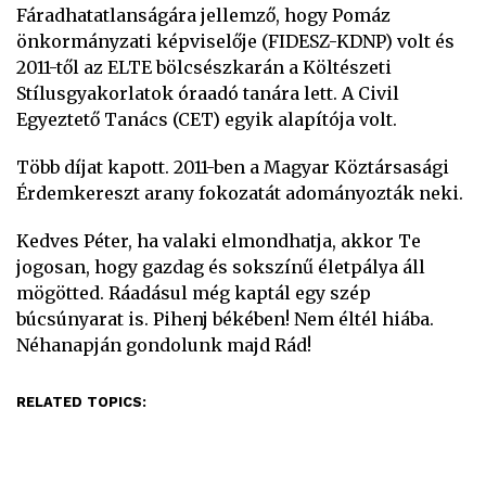
Fáradhatatlanságára jellemző, hogy Pomáz
önkormányzati képviselője (FIDESZ-KDNP) volt és
2011-től az ELTE bölcsészkarán a Költészeti
Stílusgyakorlatok óraadó tanára lett. A Civil
Egyeztető Tanács (CET) egyik alapítója volt.
Több díjat kapott. 2011-ben a Magyar Köztársasági
Érdemkereszt arany fokozatát adományozták neki.
Kedves Péter, ha valaki elmondhatja, akkor Te
jogosan, hogy gazdag és sokszínű életpálya áll
mögötted. Ráadásul még kaptál egy szép
búcsúnyarat is. Pihenj békében! Nem éltél hiába.
Néhanapján gondolunk majd Rád!
RELATED TOPICS: