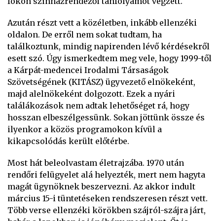
fokon színházrendezői tanfolyamot végzett.
Azután részt vett a közéletben, inkább ellenzéki
oldalon. De erről nem sokat tudtam, ha
találkoztunk, mindig napirenden lévő kérdésekről
esett szó. Úgy ismerkedtem meg vele, hogy 1999-től
a Kárpát-medencei Irodalmi Társaságok
Szövetségének (KITÁSZ) ügyvezető elnökeként,
majd alelnökeként dolgozott. Ezek a nyári
találákozások nem adtak lehetőséget rá, hogy
hosszan elbeszélgessünk. Sokan jöttünk össze és
ilyenkor a közös programokon kívül a
kikapcsolódás került előtérbe.
Most hát beleolvastam életrajzába. 1970 után
rendőri felügyelet alá helyezték, mert nem hagyta
magát ügynöknek beszervezni. Az akkor indult
március 15-i tüntetéseken rendszeresen részt vett.
Több verse ellenzéki körökben szájról-szájra járt,