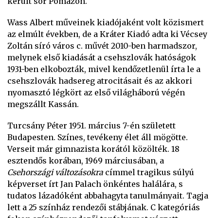
került sor Pomázon.
Wass Albert műveinek kiadójaként volt közismert
az elmúlt években, de a Kráter Kiadó adta ki Vécsey
Zoltán síró város c. művét 2010-ben harmadszor,
melynek első kiadását a csehszlovák hatóságok
1931-ben elkobozták, mivel kendőzetlenül írta le a
csehszlovák hadsereg atrocitásait és az akkori
nyomasztó légkört az első világháború végén
megszállt Kassán.
Turcsány Péter 1951. március 7-én született
Budapesten. Színes, tevékeny élet áll mögötte.
Verseit már gimnazista korától közölték. 18
esztendős korában, 1969 márciusában, a
Csehországi változásokra
címmel tragikus súlyú
képverset írt Jan Palach önkéntes halálára, s
tudatos lázadóként abbahagyta tanulmányait. Tagja
lett a 25 színház rendezői stábjának. C kategóriás