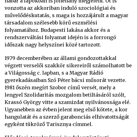
habár a lapokban is jónéhány megjelent. Őt is
vonzotta az akkoriban induló szociológiai és
művelődéskutatás, s maga is hozzájárult a magyar
társadalom szélesebb körű eszmélési
folyamatához. Budapesti lakása akkor és a
rendszerváltási folyamat idején is a forrongó
időszak nagy helyszínei közé tartozott.
1979 decemberében az állami gondozottakkal
végzett verselői szakkör sikereiről számolhatott be
a Világosság c. lapban, s a Magyar Rádió
gyerekadásaiban Szó Péter bácsi műsorát vezette.
1981 őszén megírt Szobor című versét, mely a
lengyel Szolidaritás mozgalom betiltásáról szólt,
Krassó György vitte a szamizdat nyilvánossága elé.
Ugyanebben az évben jelent meg első kötete, a kor
hangulatát és a szerző garabonciás elhivatottságát
egyként tükröző Tarisznya címmel.