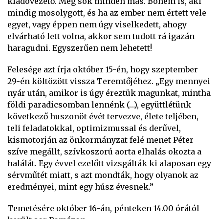
kiadóvezető. Meg sok minden más. Bohém is, aki
mindig mosolygott, és ha az ember nem értett vele
egyet, vagy éppen nem úgy viselkedett, ahogy
elvárható lett volna, akkor sem tudott rá igazán
haragudni. Egyszerűen nem lehetett!
Felesége azt írja október 15-én, hogy szeptember
29-én költözött vissza Teremtőjéhez. „Egy mennyei
nyár után, amikor is úgy éreztük magunkat, mintha
földi paradicsomban lennénk (…), együttlétünk
következő huszonöt évét tervezve, élete teljében,
teli feladatokkal, optimizmussal és derűvel,
kismotorján az önkormányzat felé menet Péter
szíve megállt, szívkoszorú aorta elhalás okozta a
halálát. Egy évvel ezelőtt vizsgálták ki alaposan egy
sérvműtét miatt, s azt mondták, hogy olyanok az
eredményei, mint egy húsz évesnek.”
Temetésére október 16-án, pénteken 14.00 órától