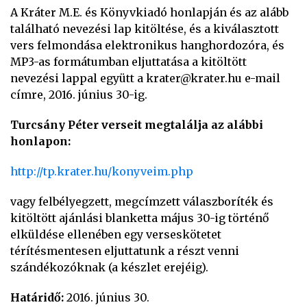
A Kráter M.E. és Könyvkiadó honlapján és az alább
található nevezési lap kitöltése, és a kiválasztott
vers felmondása elektronikus hanghordozóra, és
MP3-as formátumban eljuttatása a kitöltött
nevezési lappal együtt a krater@krater.hu e-mail
címre, 2016. június 30-ig.
Turcsány Péter verseit megtalálja az alábbi
honlapon:
http://tp.krater.hu/konyveim.php
vagy felbélyegzett, megcímzett válaszboríték és
kitöltött ajánlási blanketta május 30-ig történő
elküldése ellenében egy verseskötetet
térítésmentesen eljuttatunk a részt venni
szándékozóknak (a készlet erejéig).
Határidő:
2016. június 30.