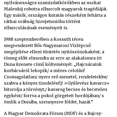
nyilvánosságra szamizdatkörökben az uszkai
Malenkij robotra elhurcolt magyarok tragédiáját.
Egy másik, országos kutatás részeként feltárta a
rátkai svábság Szovjetunióba történt
elhurcolásának eseményeit is.
1988 szeptemberében a Kossuth téren
megrendezett Bős-Nagymarosi Vízlépcső
megépítése elleni tüntetés nyitószónokaként, a
tömeg előtt elmondta az erre az alakalomra írt
Duna üzenete című költeményét. „Hajcsáraink
korbácsáról lekopik/ a mézes celofán!
Csomagolatlan/ nyers erő menetel, rendeletekbe/
szabva a kényes tizedelést!// »Gyülevész kavarcz«
bitorolja a törvényt;/ kavarog becses és becstelen
egyként/ forrva a pokol görgetett hordójában/ s
ömlik a Dunába, szennyezve földet, hazát.”
A Magyar Demokrata Fórum (MDF) és a Bajcsy-