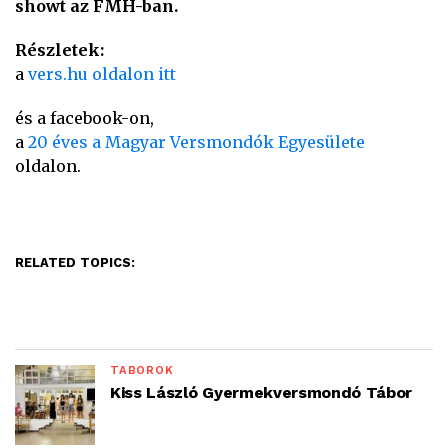
showt az FMH-ban.
Részletek:
a
vers.hu oldalon itt
és a facebook-on,
a
20 éves a Magyar Versmondók Egyesülete
oldalon.
RELATED TOPICS:
TÁBOROK
Kiss László Gyermekversmondó Tábor