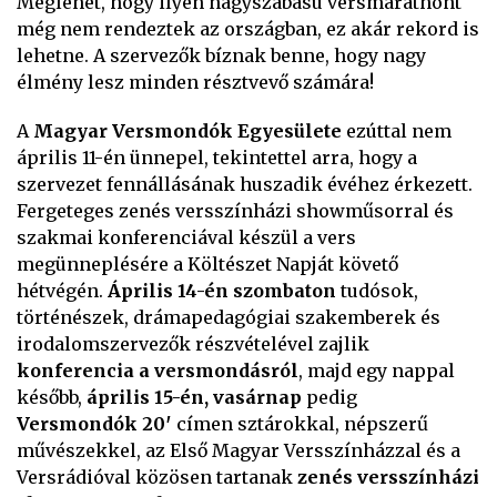
Meglehet, hogy ilyen nagyszabású versmarathont
még nem rendeztek az országban, ez akár rekord is
lehetne. A szervezők bíznak benne, hogy nagy
élmény lesz minden résztvevő számára!
A
Magyar Versmondók Egyesülete
ezúttal nem
április 11-én ünnepel, tekintettel arra, hogy a
szervezet fennállásának huszadik évéhez érkezett.
Fergeteges zenés versszínházi showműsorral és
szakmai konferenciával készül a vers
megünneplésére a Költészet Napját követő
hétvégén.
Április 14-én szombaton
tudósok,
történészek, drámapedagógiai szakemberek és
irodalomszervezők részvételével zajlik
konferencia a versmondásról
, majd egy nappal
később,
április 15-én, vasárnap
pedig
Versmondók 20′
címen sztárokkal, népszerű
művészekkel, az Első Magyar Versszínházzal és a
Versrádióval közösen tartanak
zenés versszínházi