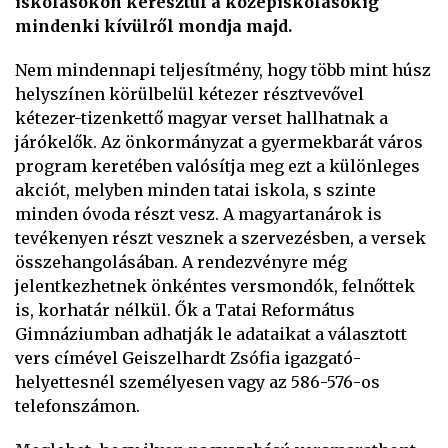
iskolásokon keresztül a középiskolásokig
mindenki kívülről mondja majd.
Nem mindennapi teljesítmény, hogy több mint húsz
helyszínen körülbelül kétezer résztvevővel
kétezer-tizenkettő magyar verset hallhatnak a
járókelők. Az önkormányzat a gyermekbarát város
program keretében valósítja meg ezt a különleges
akciót, melyben minden tatai iskola, s szinte
minden óvoda részt vesz. A magyartanárok is
tevékenyen részt vesznek a szervezésben, a versek
összehangolásában. A rendezvényre még
jelentkezhetnek önkéntes versmondók, felnőttek
is, korhatár nélkül. Ők a Tatai Református
Gimnáziumban adhatják le adataikat a választott
vers címével Geiszelhardt Zsófia igazgató-
helyettesnél személyesen vagy az 586-576-os
telefonszámon.