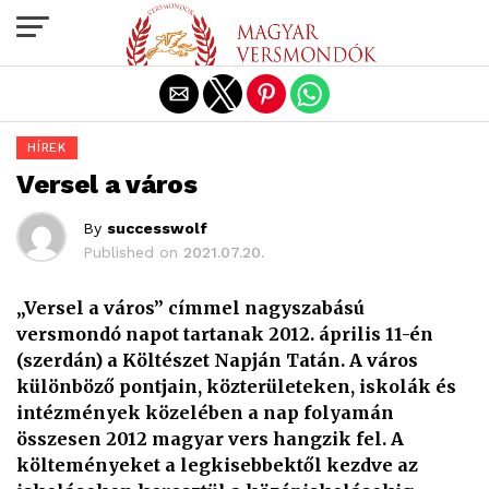
Exit mobile version
HÍREK
Versel a város
By
successwolf
Published on
2021.07.20.
„Versel a város” címmel nagyszabású
versmondó napot tartanak 2012. április 11-én
(szerdán) a Költészet Napján Tatán. A város
különböző pontjain, közterületeken, iskolák és
intézmények közelében a nap folyamán
összesen 2012 magyar vers hangzik fel. A
költeményeket a legkisebbektől kezdve az