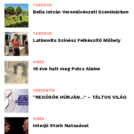
TÁBOROK
Bella István Versművészeti Szeminárium
TÁBOROK
Latinovits Színész Felkészítő Műhely
HÍREK
16 éve halt meg Polcz Alaine
VERSENYEK
“REGÖSÖK HÚRJÁN…” – TÁLTOS VILÁG
HÍREK
Interjú Stork Natasával