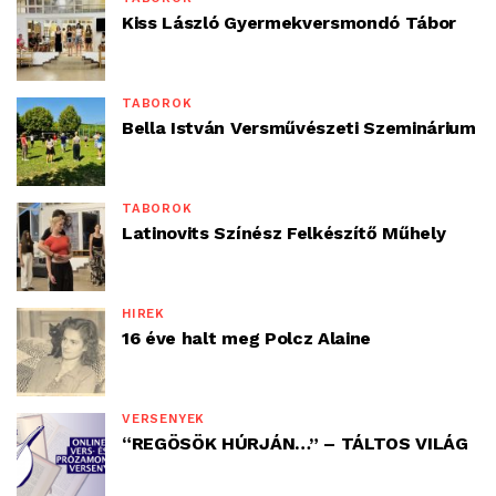
Kiss László Gyermekversmondó Tábor
TÁBOROK
Bella István Versművészeti Szeminárium
TÁBOROK
Latinovits Színész Felkészítő Műhely
HÍREK
16 éve halt meg Polcz Alaine
VERSENYEK
“REGÖSÖK HÚRJÁN…” – TÁLTOS VILÁG