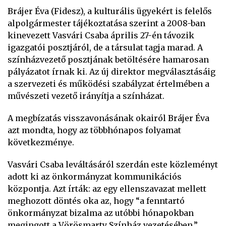
Brájer Éva (Fidesz), a kulturális ügyekért is felelős
alpolgármester tájékoztatása szerint a 2008-ban
kinevezett Vasvári Csaba április 27-én távozik
igazgatói posztjáról, de a társulat tagja marad. A
színházvezető posztjának betöltésére hamarosan
pályázatot írnak ki. Az új direktor megválasztásáig
a szervezeti és működési szabályzat értelmében a
művészeti vezető irányítja a színházat.
A megbízatás visszavonásának okairól Brájer Éva
azt mondta, hogy az többhónapos folyamat
következménye.
Vasvári Csaba leváltásáról szerdán este közleményt
adott ki az önkormányzat kommunikációs
központja. Azt írták: az egy ellenszavazat mellett
meghozott döntés oka az, hogy “a fenntartó
önkormányzat bizalma az utóbbi hónapokban
megingott a Vörösmarty Színház vezetésében.”