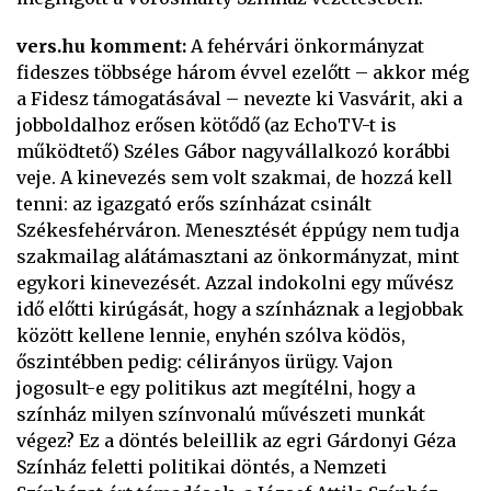
vers.hu komment:
A fehérvári önkormányzat
fideszes többsége három évvel ezelőtt – akkor még
a Fidesz támogatásával – nevezte ki Vasvárit, aki a
jobboldalhoz erősen kötődő (az EchoTV-t is
működtető) Széles Gábor nagyvállalkozó korábbi
veje. A kinevezés sem volt szakmai, de hozzá kell
tenni: az igazgató erős színházat csinált
Székesfehérváron. Menesztését éppúgy nem tudja
szakmailag alátámasztani az önkormányzat, mint
egykori kinevezését. Azzal indokolni egy művész
idő előtti kirúgását, hogy a színháznak a legjobbak
között kellene lennie, enyhén szólva ködös,
őszintébben pedig: célirányos ürügy. Vajon
jogosult-e egy politikus azt megítélni, hogy a
színház milyen színvonalú művészeti munkát
végez? Ez a döntés beleillik az egri Gárdonyi Géza
Színház feletti politikai döntés, a Nemzeti