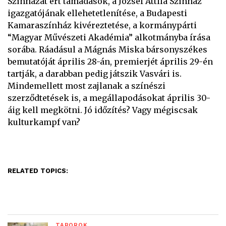
Színházat ért támadások, a József Attila Színház
igazgatójának ellehetetlenítése, a Budapesti
Kamaraszínház kivéreztetése, a kormánypárti
“Magyar Művészeti Akadémia” alkotmányba írása
sorába. Ráadásul a Mágnás Miska bársonyszékes
bemutatóját április 28-án, premierjét április 29-én
tartják, a darabban pedig játszik Vasvári is.
Mindemellett most zajlanak a színészi
szerződtetések is, a megállapodásokat április 30-
áig kell megkötni. Jó időzítés? Vagy mégiscsak
kulturkampf van?
RELATED TOPICS:
TÁBOROK