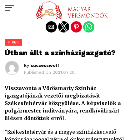
Exit mobile version
HÍREK
Útban állt a színházigazgató?
By
successwolf
Published on
2021.07.20.
Visszavonta a Vörösmarty Színház
igazgatójának vezetői megbízatását
Székesfehérvár közgyűlése. A képviselők a
polgármester indítványára, rendkívüli zárt
ülésen döntöttek erről.
“Székesfehérvár és a megye színházkedvelő
közönsége joggal várja el önkormányzatunktól,