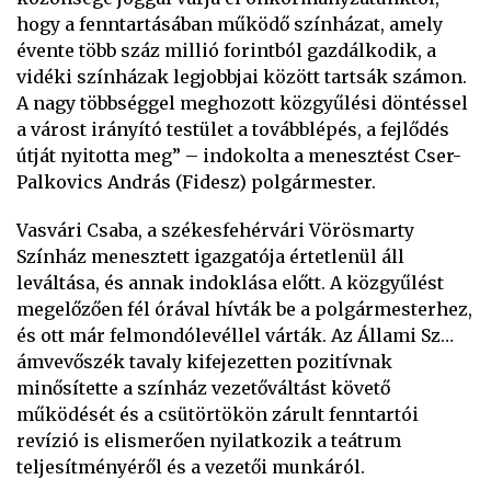
hogy a fenntartásában működő színházat, amely
évente több száz millió forintból gazdálkodik, a
vidéki színházak legjobbjai között tartsák számon.
A nagy többséggel meghozott közgyűlési döntéssel
a várost irányító testület a továbblépés, a fejlődés
útját nyitotta meg” – indokolta a menesztést Cser-
Palkovics András (Fidesz) polgármester.
Vasvári Csaba, a székesfehérvári Vörösmarty
Színház menesztett igazgatója értetlenül áll
leváltása, és annak indoklása előtt. A közgyűlést
megelőzően fél órával hívták be a polgármesterhez,
és ott már felmondólevéllel várták. Az Állami Sz…
ámvevőszék tavaly kifejezetten pozitívnak
minősítette a színház vezetőváltást követő
működését és a csütörtökön zárult fenntartói
revízió is elismerően nyilatkozik a teátrum
teljesítményéről és a vezetői munkáról.