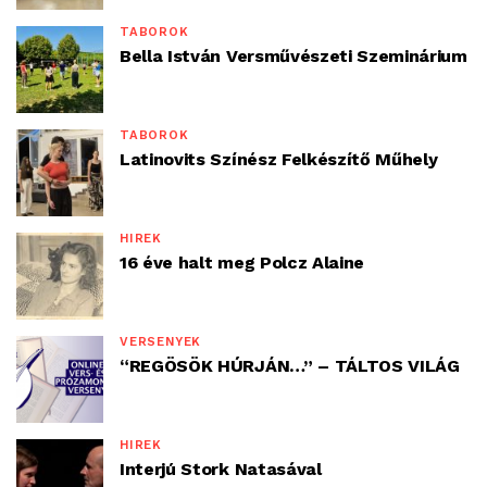
TÁBOROK
Bella István Versművészeti Szeminárium
TÁBOROK
Latinovits Színész Felkészítő Műhely
HÍREK
16 éve halt meg Polcz Alaine
VERSENYEK
“REGÖSÖK HÚRJÁN…” – TÁLTOS VILÁG
HÍREK
Interjú Stork Natasával