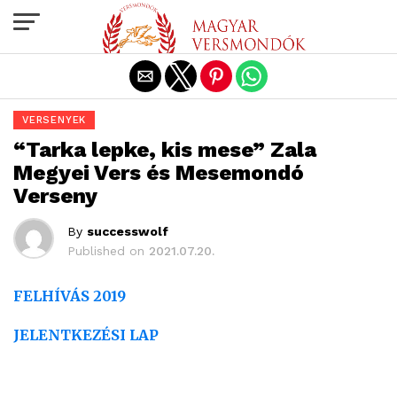
Exit mobile version
VERSENYEK
“Tarka lepke, kis mese” Zala
Megyei Vers és Mesemondó
Verseny
By
successwolf
Published on
2021.07.20.
FELHÍVÁS 2019
JELENTKEZÉSI LAP