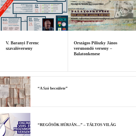
V. Baranyi Ferenc
Országos Piliszky János
szavalóverseny
versmondó verseny –
Balatonkenese
“A Szó becsülete”
“REGÖSÖK HÚRJÁN…” – TÁLTOS VILÁG