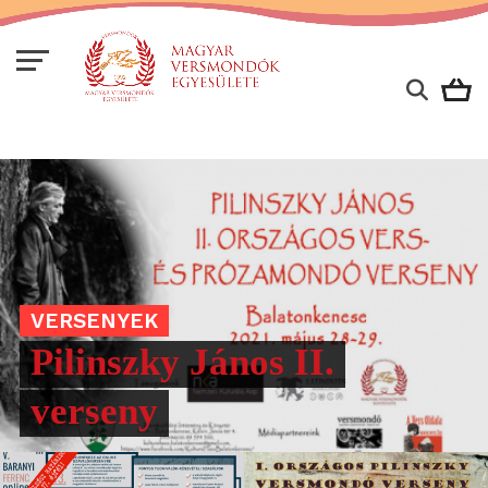
VERSENYEK
Pilinszky János II.
verseny