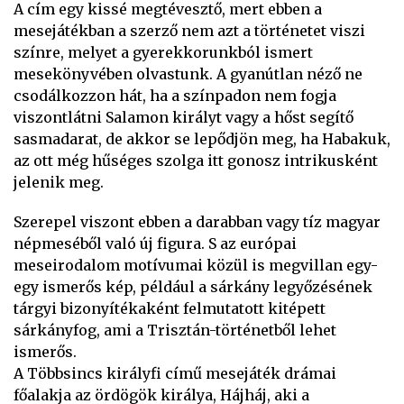
A cím egy kissé megtévesztő, mert ebben a
mesejátékban a szerző nem azt a történetet viszi
színre, melyet a gyerekkorunkból ismert
mesekönyvében olvastunk. A gyanútlan néző ne
csodálkozzon hát, ha a színpadon nem fogja
viszontlátni Salamon királyt vagy a hőst segítő
sasmadarat, de akkor se lepődjön meg, ha Habakuk,
az ott még hűséges szolga itt gonosz intrikusként
jelenik meg.
Szerepel viszont ebben a darabban vagy tíz magyar
népmeséből való új figura. S az európai
meseirodalom motívumai közül is megvillan egy-
egy ismerős kép, például a sárkány legyőzésének
tárgyi bizonyítékaként felmutatott kitépett
sárkányfog, ami a Trisztán-történetből lehet
ismerős.
A Többsincs királyfi című mesejáték drámai
főalakja az ördögök királya, Hájháj, aki a