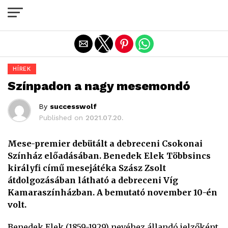
Exit mobile version
HÍREK
Színpadon a nagy mesemondó
By
successwolf
Published on
2021.07.20.
Mese-premier debütált a debreceni Csokonai
Színház előadásában. Benedek Elek Többsincs
királyfi című mesejátéka Szász Zsolt
átdolgozásában látható a debreceni Víg
Kamaraszínházban. A bemutató november 10-én
volt.
Benedek Elek (1859-1929) nevéhez állandó jelzőként