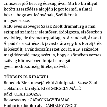
címszereplő herceg édesapjával, Mirkó királlyal
kötött szerződése alapján jogot formál a fiatal
hősre, hogy azt leányának, Szélikének
megszerezze.
A 110 éves szöveget Szász Zsolt dramaturg a mai
színpad számára jelentősen átdolgozta, elsősorban
nyelvileg, de dramaturgiailag is. A rendező, Árkosi
Árpád és a színészek javaslatára egy kis keretjáték
is készült, a vándorszínészet korát, a 19. századot
megidézendő, meg azért is, hogy a zömében verses
szöveg könnyebben lopja be magát a
gyermekközönség fülébe, szívébe.
TÖBBSINCS KIRÁLYFI
Benedek Elek mesejátékát átdolgozta: Szász Zsolt
Többsincs királyfi: KISS GERGELY MÁTÉ
Ráki: OLÁH ZSUZSA
Bakarasznyi: GARAY NAGY TAMÁS
Hájháj (ördög)király: DÁNIELFY ZSOLT