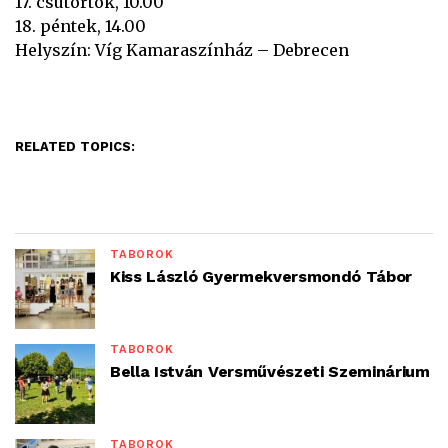
17. csütörtök, 10.00
18. péntek, 14.00
Helyszín: Víg Kamaraszínház – Debrecen
RELATED TOPICS:
TÁBOROK
Kiss László Gyermekversmondó Tábor
TÁBOROK
Bella István Versművészeti Szeminárium
TÁBOROK