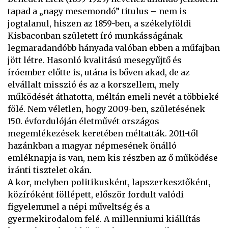
tapad a „nagy mesemondó” titulus – nem is
jogtalanul, hiszen az 1859-ben, a székelyföldi
Kisbaconban született író munkásságának
legmaradandóbb hányada valóban ebben a műfajban
jött létre. Hasonló kvalitású mesegyűjtő és
íróember előtte is, utána is bőven akad, de az
elvállalt misszió és az a korszellem, mely
működését áthatotta, méltán emeli nevét a többieké
fölé. Nem véletlen, hogy 2009-ben, születésének
150. évfordulóján életművét országos
megemlékezések keretében méltatták. 2011-től
hazánkban a magyar népmesének önálló
emléknapja is van, nem kis részben az ő működése
iránti tisztelet okán.
A kor, melyben politikusként, lapszerkesztőként,
közíróként föllépett, először fordult valódi
figyelemmel a népi műveltség és a
gyermekirodalom felé. A millenniumi kiállítás