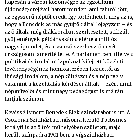
kapcsán a városi közönségre az egzotikum
újdonság-erejével hatott minden, ami faluról jött,
az egyszerű néptől eredt. Így történhetett meg az is,
hogy a Benedek és más gyűjtők által lejegyzett – és
az ő általa még diákkorában szerkesztett, stilizált –
gyűjtemények példányszáma elérte a milliós
nagyságrendet, és a szerző-szerkesztő nevét
országosan ismertté tette. A parlamentben, illetve a
politikai és irodalmi lapoknál kifejtett közéleti
tevékenységének homlokterében kezdettől az
ifjúsági irodalom, a népköltészet és a népnyelv,
valamint a közoktatás kérdései álltak – ezért mint
népművelőt és mint nagy pedagógust is méltán
tartjuk számon.
Kevéssé ismert: Benedek Elek színdarabot is írt. A
Csokonai Színházban műsorra kerülő Többsincs
királyfi is az ő írói műhelyében született, majd
került színpadra 1901-ben, a Vígszínházban.