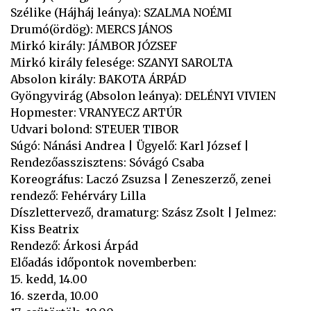
Szélike (Hájháj leánya): SZALMA NOÉMI
Drumó(ördög): MERCS JÁNOS
Mirkó király: JÁMBOR JÓZSEF
Mirkó király felesége: SZANYI SAROLTA
Absolon király: BAKOTA ÁRPÁD
Gyöngyvirág (Absolon leánya): DELÉNYI VIVIEN
Hopmester: VRANYECZ ARTÚR
Udvari bolond: STEUER TIBOR
Súgó: Nánási Andrea | Ügyelő: Karl József |
Rendezőasszisztens: Sóvágó Csaba
Koreográfus: Laczó Zsuzsa | Zeneszerző, zenei
rendező: Fehérváry Lilla
Díszlettervező, dramaturg: Szász Zsolt | Jelmez:
Kiss Beatrix
Rendező: Árkosi Árpád
Előadás időpontok novemberben:
15. kedd, 14.00
16. szerda, 10.00