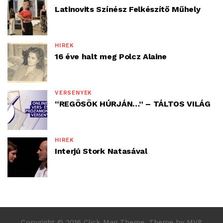
Latinovits Színész Felkészítő Műhely
HÍREK
16 éve halt meg Polcz Alaine
VERSENYEK
“REGÖSÖK HÚRJÁN…” – TÁLTOS VILÁG
HÍREK
Interjú Stork Natasával
Copyright © 2016 Click Mag Theme. Theme by MVP