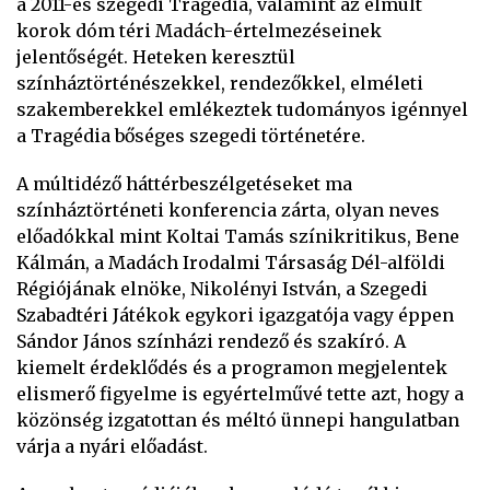
a 2011-es szegedi Tragédia, valamint az elmúlt
korok dóm téri Madách-értelmezéseinek
jelentőségét. Heteken keresztül
színháztörténészekkel, rendezőkkel, elméleti
szakemberekkel emlékeztek tudományos igénnyel
a Tragédia bőséges szegedi történetére.
A múltidéző háttérbeszélgetéseket ma
színháztörténeti konferencia zárta, olyan neves
előadókkal mint Koltai Tamás színikritikus, Bene
Kálmán, a Madách Irodalmi Társaság Dél-alföldi
Régiójának elnöke, Nikolényi István, a Szegedi
Szabadtéri Játékok egykori igazgatója vagy éppen
Sándor János színházi rendező és szakíró. A
kiemelt érdeklődés és a programon megjelentek
elismerő figyelme is egyértelművé tette azt, hogy a
közönség izgatottan és méltó ünnepi hangulatban
várja a nyári előadást.