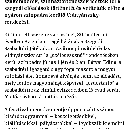
szakemberek, színháztörténészek idézték fel a
szegedi előadások történetét és vetítették előre a
nyáron színpadra kerülő Vidnyánszky-
rendezést.
Kitüntetett szerepe van az idei, 80. jubileumi
évadban Az ember tragédiájának a Szegedi
Szabadtéri Játékokon. Az ünnepi nyitóelőadás
Vidnyánszky Attila „szélesvásznú” rendezésében
kerül színpadra július 1-jén és 2-án. Bátyai Edina, a
szabadtéri igazgatója úgy fogalmazott: a magyar
színházi élet ünnepévé kívánják tenni az előadást,
mely fontos hagyományt képvisel, „csúcstartó” a
szabadtérin: az elmúlt évtizedekben 16 évad során
61 előadásban láthatták a nézők.
A fesztivál menedzsmentje éppen ezért számos
kísérőprogrammal – beszélgetésekkel,
kiállításokkal, pályázatokkal – igyekszik kiemelni