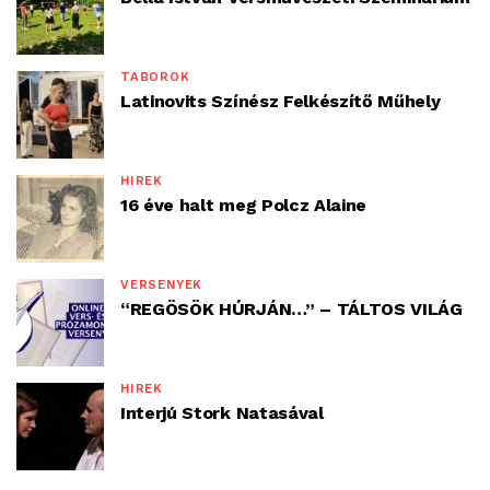
TÁBOROK
Latinovits Színész Felkészítő Műhely
HÍREK
16 éve halt meg Polcz Alaine
VERSENYEK
“REGÖSÖK HÚRJÁN…” – TÁLTOS VILÁG
HÍREK
Interjú Stork Natasával