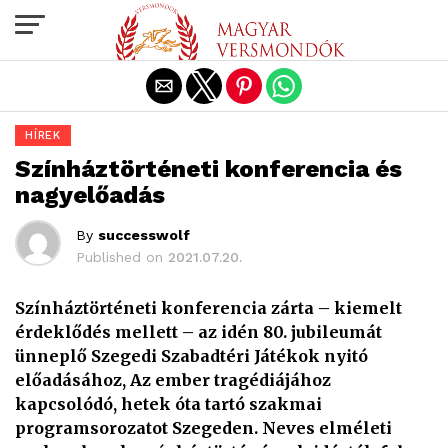
Exit mobile version
HÍREK
Színháztörténeti konferencia és
nagyelőadás
By
successwolf
Published on
2021.07.20.
Színháztörténeti konferencia zárta – kiemelt
érdeklődés mellett – az idén 80. jubileumát
ünneplő Szegedi Szabadtéri Játékok nyitó
előadásához, Az ember tragédiájához
kapcsolódó, hetek óta tartó szakmai
programsorozatot Szegeden. Neves elméleti