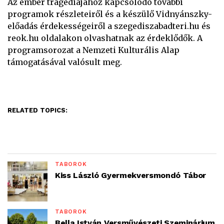
Az ember tragédiájához kapcsolódó további
programok részleteiről és a készülő Vidnyánszky-
előadás érdekességeiről a szegediszabadteri.hu és
reok.hu oldalakon olvashatnak az érdeklődők. A
programsorozat a Nemzeti Kulturális Alap
támogatásával valósult meg.
RELATED TOPICS:
TÁBOROK
Kiss László Gyermekversmondó Tábor
TÁBOROK
Bella István Versművészeti Szeminárium