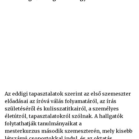
Az eddigi tapasztalatok szerint az első szemeszter
előadásai az íróvá válás folyamatáról, az írás
születéséről és kulisszatitkairól, a személyes
életútról, tapasztalatokról szólnak. A hallgatók
folytathatják tanulmányaikat a
mesterkurzus második szemeszterén, mely kisebb
létszámú csoportokkal indul, és az oktatás