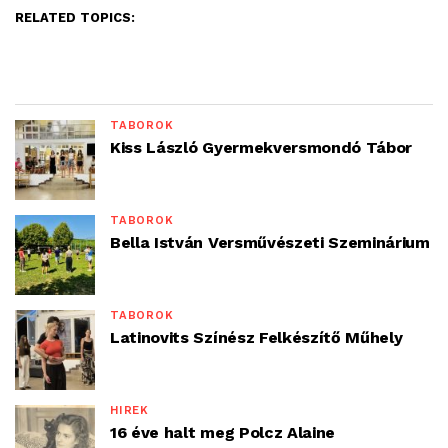
RELATED TOPICS:
TÁBOROK
Kiss László Gyermekversmondó Tábor
TÁBOROK
Bella István Versművészeti Szeminárium
TÁBOROK
Latinovits Színész Felkészítő Műhely
HÍREK
16 éve halt meg Polcz Alaine