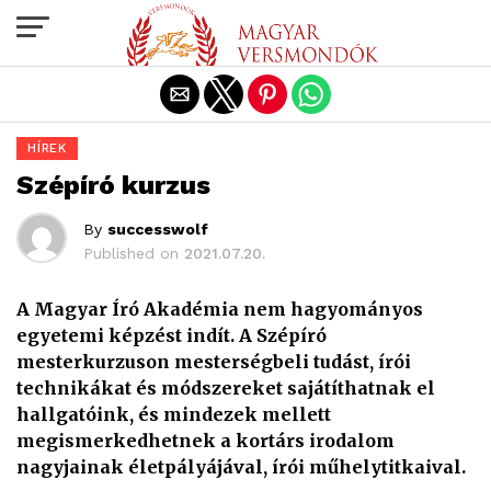
Exit mobile version
HÍREK
Szépíró kurzus
By
successwolf
Published on
2021.07.20.
A Magyar Író Akadémia nem hagyományos
egyetemi képzést indít. A Szépíró
mesterkurzuson mesterségbeli tudást, írói
technikákat és módszereket sajátíthatnak el
hallgatóink, és mindezek mellett
megismerkedhetnek a kortárs irodalom
nagyjainak életpályájával, írói műhelytitkaival.