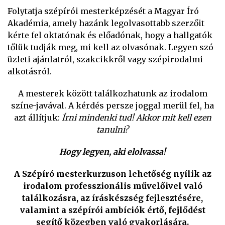
Folytatja szépírói mesterképzését a Magyar Író
Akadémia, amely hazánk legolvasottabb szerzőit
kérte fel oktatónak és előadónak, hogy a hallgatók
tőlük tudják meg, mi kell az olvasónak. Legyen szó
üzleti ajánlatról, szakcikkről vagy szépirodalmi
alkotásról.
A mesterek között találkozhatunk az irodalom
színe-javával. A kérdés persze joggal merül fel, ha
azt állítjuk:
Írni mindenki tud! Akkor mit kell ezen
tanulni?
Hogy legyen, aki elolvassa!
A Szépíró mesterkurzuson lehetőség nyílik az
irodalom professzionális művelőivel való
találkozásra, az íráskészség fejlesztésére,
valamint a szépírói ambíciók értő, fejlődést
segítő közegben való gyakorlására.