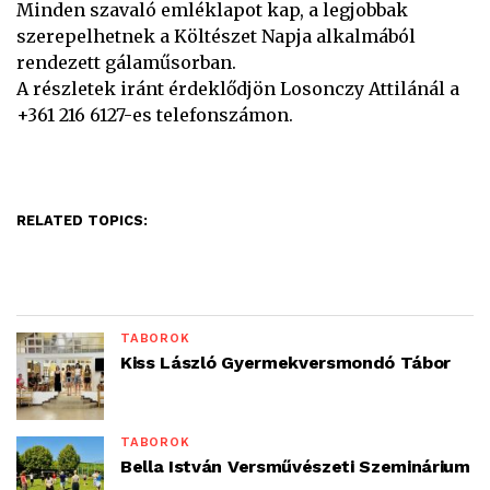
Minden szavaló emléklapot kap, a legjobbak
szerepelhetnek a Költészet Napja alkalmából
rendezett gálaműsorban.
A részletek iránt érdeklődjön Losonczy Attilánál a
+361 216 6127-es telefonszámon.
RELATED TOPICS:
TÁBOROK
Kiss László Gyermekversmondó Tábor
TÁBOROK
Bella István Versművészeti Szeminárium