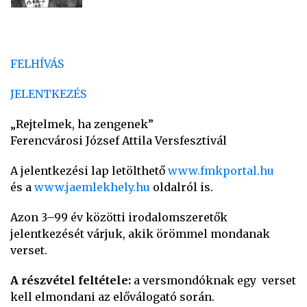
FELHÍVÁS
JELENTKEZÉS
„Rejtelmek, ha zengenek”
Ferencvárosi József Attila Versfesztivál
A
jelentkezési lap letölthető
www.fmkportal.hu
és a
www.jaemlekhely.hu
oldalról is.
Azon 3–99 év közötti irodalomszeretők
jelentkezését várjuk, akik örömmel mondanak
verset.
A részvétel feltétele:
a versmondóknak egy verset
kell elmondani az előválogató során.