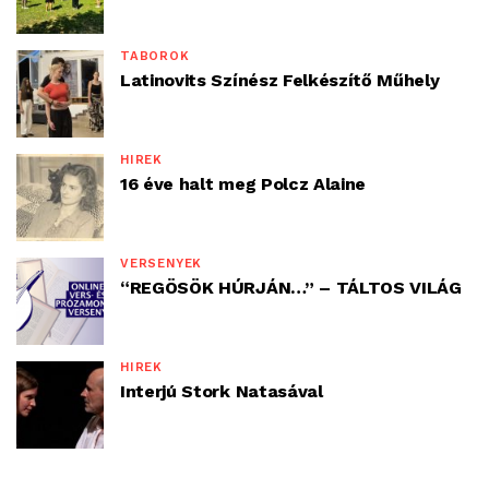
TÁBOROK
Latinovits Színész Felkészítő Műhely
HÍREK
16 éve halt meg Polcz Alaine
VERSENYEK
“REGÖSÖK HÚRJÁN…” – TÁLTOS VILÁG
HÍREK
Interjú Stork Natasával