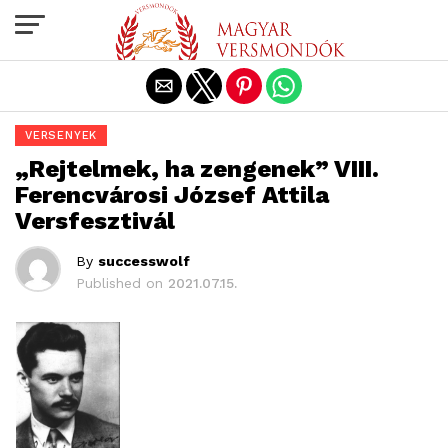
Exit mobile version
VERSENYEK
„Rejtelmek, ha zengenek” VIII.
Ferencvárosi József Attila
Versfesztivál
By
successwolf
Published on
2021.07.15.