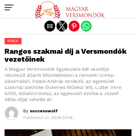
Exit mobile version
HÍREK
Rangos szakmai díj a Versmondók
vezetőinek
A Magyar Versmondók Egyesülete két vezetője
részesült állami kitüntetésben a nemzeti ünnep
alkalmából. Pataki András rendező, az egyesület
szakmai alelnöke Érdemes Művész lett, Lutter Imre
költő, előadóművész, az egyesület elnöke a József
Attila-díjat vehette át.
By
successwolf
Published on
2026.03.14.