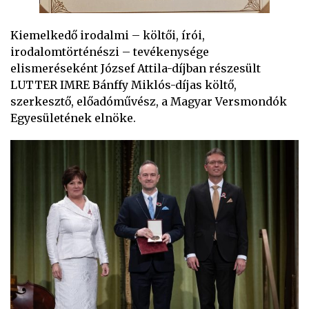
Kiemelkedő irodalmi – költői, írói,
irodalomtörténészi – tevékenysége
elismeréseként József Attila-díjban részesült
LUTTER IMRE Bánffy Miklós-díjas költő,
szerkesztő, előadóművész, a Magyar Versmondók
Egyesületének elnöke.