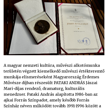
A magyar nemzeti kultúra, művészi alkotómunka
területén végzett kiemelkedő művészi értékteremtő
munkája elismeréseként Magyarország Érdemes
Művésze díjban részesült PATAKI ANDRÁS Jászai
Mari-díjas rendező, dramaturg, kulturális
menedzser. Pataki András alapította 1986-ban az
ajkai Forrás Színpadot, amely később Forrás
Színház néven működött tovább. 1991-1996 között a