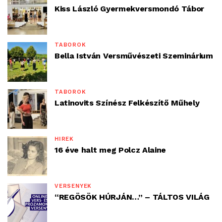
Kiss László Gyermekversmondó Tábor
TÁBOROK
Bella István Versművészeti Szeminárium
TÁBOROK
Latinovits Színész Felkészítő Műhely
HÍREK
16 éve halt meg Polcz Alaine
VERSENYEK
“REGÖSÖK HÚRJÁN…” – TÁLTOS VILÁG