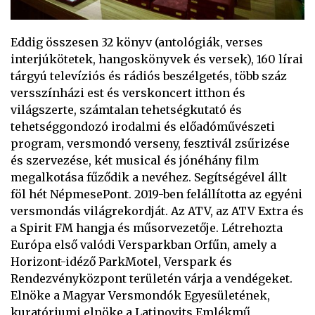
Eddig összesen 32 könyv (antológiák, verses
interjúkötetek, hangoskönyvek és versek), 160 lírai
tárgyú televíziós és rádiós beszélgetés, több száz
versszínházi est és verskoncert itthon és
világszerte, számtalan tehetségkutató és
tehetséggondozó irodalmi és előadóművészeti
program, versmondó verseny, fesztivál zsűrizése
és szervezése, két musical és jónéhány film
megalkotása fűződik a nevéhez. Segítségével állt
föl hét NépmesePont. 2019-ben felállította az egyéni
versmondás világrekordját. Az ATV, az ATV Extra és
a Spirit FM hangja és műsorvezetője. Létrehozta
Európa első valódi Versparkban Orfűn, amely a
Horizont-idéző ParkMotel, Verspark és
Rendezvényközpont területén várja a vendégeket.
Elnöke a Magyar Versmondók Egyesületének,
kuratóriumi elnöke a Latinovits Emlékmű