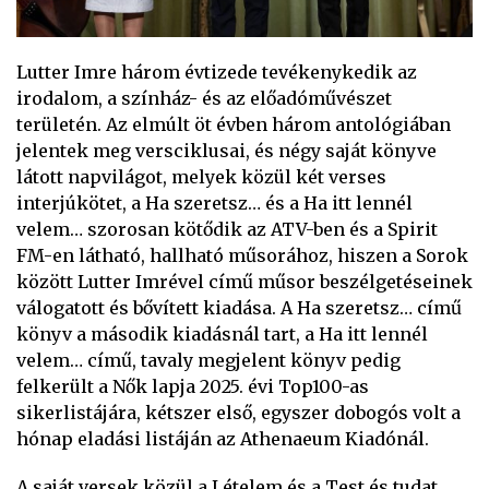
Lutter Imre három évtizede tevékenykedik az
irodalom, a színház- és az előadóművészet
területén. Az elmúlt öt évben három antológiában
jelentek meg versciklusai, és négy saját könyve
látott napvilágot, melyek közül két verses
interjúkötet, a Ha szeretsz… és a Ha itt lennél
velem… szorosan kötődik az ATV-ben és a Spirit
FM-en látható, hallható műsorához, hiszen a Sorok
között Lutter Imrével című műsor beszélgetéseinek
válogatott és bővített kiadása. A Ha szeretsz… című
könyv a második kiadásnál tart, a Ha itt lennél
velem… című, tavaly megjelent könyv pedig
felkerült a Nők lapja 2025. évi Top100-as
sikerlistájára, kétszer első, egyszer dobogós volt a
hónap eladási listáján az Athenaeum Kiadónál.
A saját versek közül a Lételem és a Test és tudat