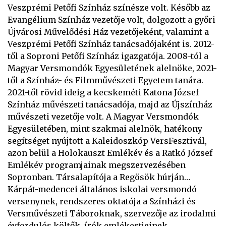
Veszprémi Petőfi Színház színésze volt. Később az
Evangélium Színház vezetője volt, dolgozott a győri
Újvárosi Művelődési Ház vezetőjeként, valamint a
Veszprémi Petőfi Színház tanácsadójaként is. 2012-
től a Soproni Petőfi Színház igazgatója. 2008-tól a
Magyar Versmondók Egyesületének alelnöke, 2021-
től a Színház- és Filmművészeti Egyetem tanára.
2021-től rövid ideig a kecskeméti Katona József
Színház művészeti tanácsadója, majd az Újszínház
művészeti vezetője volt. A Magyar Versmondók
Egyesületében, mint szakmai alelnök, hatékony
segítséget nyújtott a Kaleidoszkóp VersFesztivál,
azon belül a Holokauszt Emlékév és a Ratkó József
Emlékév programjainak megszervezésében
Sopronban. Társalapítója a Regösök húrján…
Kárpát-medencei általános iskolai versmondó
versenynek, rendszeres oktatója a Színházi és
Versművészeti Táboroknak, szervezője az irodalmi
évfordulós költők, írók emlékestjeinek.