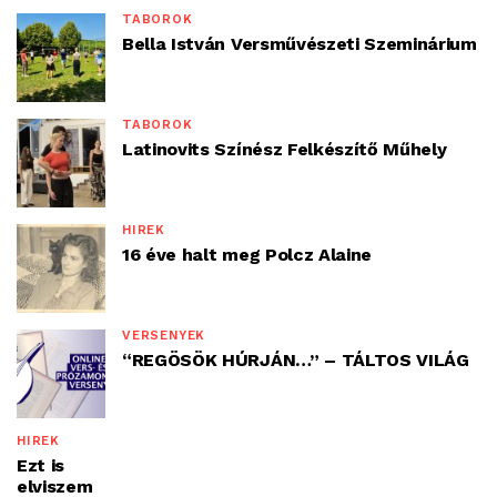
TÁBOROK
Bella István Versművészeti Szeminárium
TÁBOROK
Latinovits Színész Felkészítő Műhely
HÍREK
16 éve halt meg Polcz Alaine
VERSENYEK
“REGÖSÖK HÚRJÁN…” – TÁLTOS VILÁG
HÍREK
Ezt is
elviszem