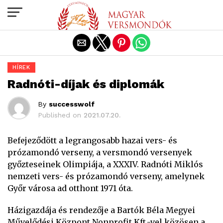
Exit mobile version
HÍREK
Radnóti-díjak és diplomák
By
successwolf
Published on
2021.07.20.
Befejeződött a legrangosabb hazai vers- és
prózamondó verseny, a versmondó versenyek
győzteseinek Olimpiája, a XXXIV. Radnóti Miklós
nemzeti vers- és prózamondó verseny, amelynek
Győr városa ad otthont 1971 óta.
Házigazdája és rendezője a Bartók Béla Megyei
Művelődési Központ Nonprofit Kft.-vel közösen a