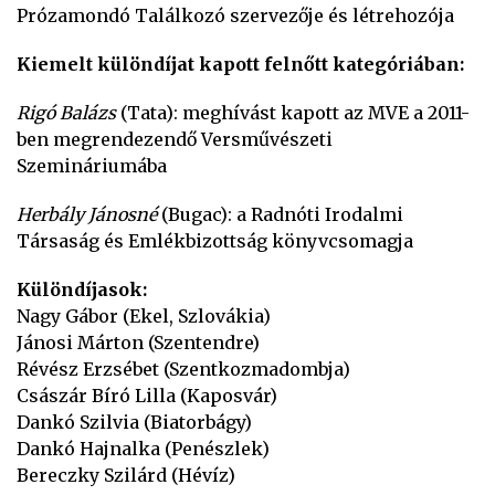
Prózamondó Találkozó szervezője és létrehozója
Kiemelt különdíjat kapott felnőtt kategóriában:
Rigó Balázs
(Tata): meghívást kapott az MVE a 2011-
ben megrendezendő Versművészeti
Szemináriumába
Herbály Jánosné
(Bugac): a Radnóti Irodalmi
Társaság és Emlékbizottság könyvcsomagja
Különdíjasok:
Nagy Gábor (Ekel, Szlovákia)
Jánosi Márton (Szentendre)
Révész Erzsébet (Szentkozmadombja)
Császár Bíró Lilla (Kaposvár)
Dankó Szilvia (Biatorbágy)
Dankó Hajnalka (Penészlek)
Bereczky Szilárd (Hévíz)