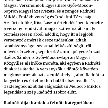
Magyar Versmondók Egyesülete Győr-Moson-
Sopron Megyei Szervezete, és a rangos Radnóti
Miklós Emlékbizottság és Irodalmi Társaság.
A zsűri elnöke, Kiss László értékelésében kiemelte
a verseny rendkívüli magas színvonalát, amely
természetesen abból adódik, hogy itt a legjobb
versenyzők mérték össze tudásukat, adtak
tanúbizonyságot szakmai felkészültségükről,
művész érzékenységükről. Az ünnepélyes zárszót
Széles Sándor, a Győr-Moson-Sopron Megyei
Közgyűlés alelnöke mondta, aki egyben a Radnóti-
díjakat is átadta. A versenyzők a döntőt követően
megkoszorúzták azt az emlékhelyet, ahol Radnóti a
kegyetlen és értelmetlen halált elszenvedte, és
tisztelegtek az abdai elágazásban Melocco Miklós
legendásan szép Radnóti szobra előtt.
Radnóti-díjat kaptak a felnőtt kategóriában: