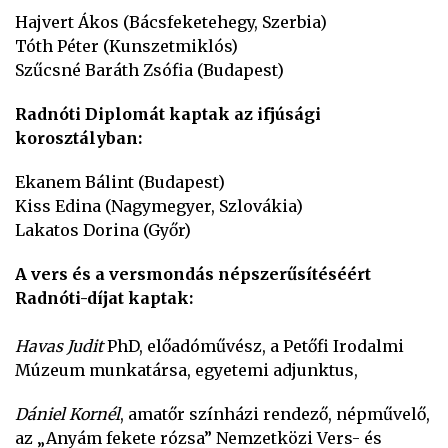
Hajvert Ákos (Bácsfeketehegy, Szerbia)
Tóth Péter (Kunszetmiklós)
Szűcsné Baráth Zsófia (Budapest)
Radnóti Diplomát kaptak az ifjúsági
korosztályban:
Ekanem Bálint (Budapest)
Kiss Edina (Nagymegyer, Szlovákia)
Lakatos Dorina (Győr)
A vers és a versmondás népszerűsítéséért
Radnóti-díjat kaptak:
Havas Judit
PhD, előadóművész, a Petőfi Irodalmi
Múzeum munkatársa, egyetemi adjunktus,
Dániel Kornél
, amatőr színházi rendező, népművelő,
az „Anyám fekete rózsa” Nemzetközi Vers- és