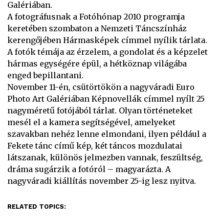
Galériában.
A fotográfusnak a Fotóhónap 2010 programja
keretében szombaton a Nemzeti Táncszínház
kerengőjében Hármasképek címmel nyílik tárlata.
A fotók témája az érzelem, a gondolat és a képzelet
hármas egységére épül, a hétköznap világába
enged bepillantani.
November 11-én, csütörtökön a nagyváradi Euro
Photo Art Galériában Képnovellák címmel nyílt 25
nagyméretű fotójából tárlat. Olyan történeteket
mesél el a kamera segítségével, amelyeket
szavakban nehéz lenne elmondani, ilyen például a
Fekete tánc című kép, két táncos mozdulatai
látszanak, különös jelmezben vannak, feszültség,
dráma sugárzik a fotóról – magyarázta. A
nagyváradi kiállítás november 25-ig lesz nyitva.
RELATED TOPICS: