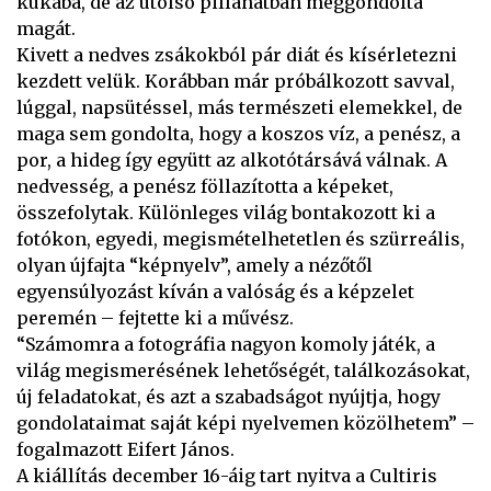
kukába, de az utolsó pillanatban meggondolta
magát.
Kivett a nedves zsákokból pár diát és kísérletezni
kezdett velük. Korábban már próbálkozott savval,
lúggal, napsütéssel, más természeti elemekkel, de
maga sem gondolta, hogy a koszos víz, a penész, a
por, a hideg így együtt az alkotótársává válnak. A
nedvesség, a penész föllazította a képeket,
összefolytak. Különleges világ bontakozott ki a
fotókon, egyedi, megismételhetetlen és szürreális,
olyan újfajta “képnyelv”, amely a nézőtől
egyensúlyozást kíván a valóság és a képzelet
peremén – fejtette ki a művész.
“Számomra a fotográfia nagyon komoly játék, a
világ megismerésének lehetőségét, találkozásokat,
új feladatokat, és azt a szabadságot nyújtja, hogy
gondolataimat saját képi nyelvemen közölhetem” –
fogalmazott Eifert János.
A kiállítás december 16-áig tart nyitva a Cultiris