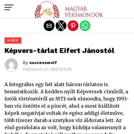
Exit mobile version
HÍREK
Képvers-tárlat Eifert Jánostól
By
successwolf
Published on
2021.07.20.
A fotográfus egy hét alatt három tárlaton is
bemutatkozik. A kedden nyílt Képversek címűről, a
fotók történetéről az MTI-nek elmondta, hogy 1993-
ban víz öntötte el a pincét, ahol a most kiállított
képek negatívjai voltak és egész addigi életműve,
több tízezer darab a szutykos víz áldozata lett. Az
első gondolata az volt, hogy kidobja valamennyit a