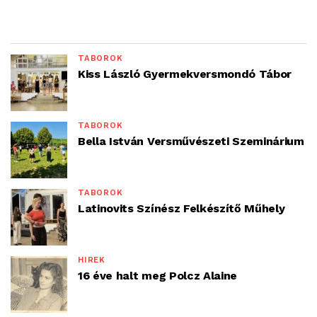
TÁBOROK
Kiss László Gyermekversmondó Tábor
TÁBOROK
Bella István Versművészeti Szeminárium
TÁBOROK
Latinovits Színész Felkészítő Műhely
HÍREK
16 éve halt meg Polcz Alaine