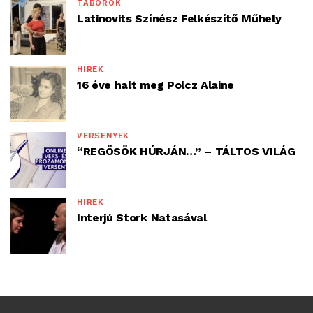
TÁBOROK
Latinovits Színész Felkészítő Műhely
HÍREK
16 éve halt meg Polcz Alaine
VERSENYEK
“REGÖSÖK HÚRJÁN…” – TÁLTOS VILÁG
HÍREK
Interjú Stork Natasával