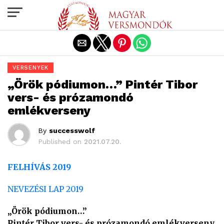
Exit mobile version
VERSENYEK
„Örök pódiumon…” Pintér Tibor
vers- és prózamondó
emlékverseny
By
successwolf
Published on
2021.07.20.
FELHÍVÁS 2019
NEVEZÉSI LAP 2019
„Örök pódiumon…”
Pintér Tibor vers- és prózamondó emlékverseny