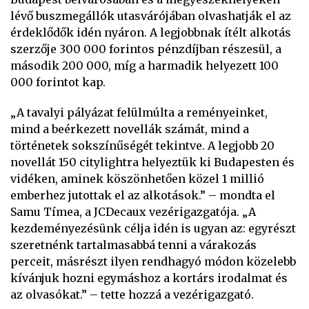
lévő buszmegállók utasvárójában olvashatják el az
érdeklődők idén nyáron. A legjobbnak ítélt alkotás
szerzője 300 000 forintos pénzdíjban részesül, a
második 200 000, míg a harmadik helyezett 100
000 forintot kap.
„A tavalyi pályázat felülmúlta a reményeinket,
mind a beérkezett novellák számát, mind a
történetek sokszínűségét tekintve. A legjobb 20
novellát 150 citylightra helyeztük ki Budapesten és
vidéken, aminek köszönhetően közel 1 millió
emberhez jutottak el az alkotások.” – mondta el
Samu Tímea, a JCDecaux vezérigazgatója. „A
kezdeményezésünk célja idén is ugyan az: egyrészt
szeretnénk tartalmasabbá tenni a várakozás
perceit, másrészt ilyen rendhagyó módon közelebb
kívánjuk hozni egymáshoz a kortárs irodalmat és
az olvasókat.” – tette hozzá a vezérigazgató.