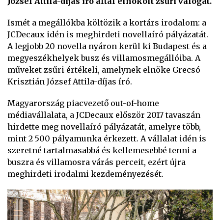
József Attila-díjas író által elnökölt zsűri válogat.
Ismét a megállókba költözik a kortárs irodalom: a
JCDecaux idén is meghirdeti novellaíró pályázatát.
A legjobb 20 novella nyáron kerül ki Budapest és a
megyeszékhelyek busz és villamosmegállóiba. A
műveket zsűri értékeli, amelynek elnöke Grecsó
Krisztián József Attila-díjas író.
Magyarország piacvezető out-of-home
médiavállalata, a JCDecaux először 2017 tavaszán
hirdette meg novellaíró pályázatát, amelyre több,
mint 2 500 pályamunka érkezett. A vállalat idén is
szeretné tartalmasabbá és kellemesebbé tenni a
buszra és villamosra várás perceit, ezért újra
meghirdeti irodalmi kezdeményezését.