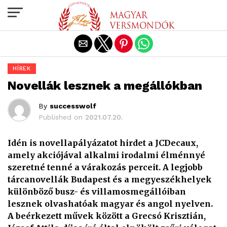
Exit mobile version
HÍREK
Novellák lesznek a megállókban
By
successwolf
Published on
2021.07.20.
Idén is novellapályázatot hirdet a JCDecaux,
amely akciójával alkalmi irodalmi élménnyé
szeretné tenné a várakozás perceit. A legjobb
tárcanovellák Budapest és a megyeszékhelyek
különböző busz- és villamosmegállóiban
lesznek olvashatóak magyar és angol nyelven.
A beérkezett művek között a Grecsó Krisztián,