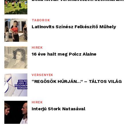
TÁBOROK
Latinovits Színész Felkészítő Műhely
HÍREK
16 éve halt meg Polcz Alaine
VERSENYEK
“REGÖSÖK HÚRJÁN…” – TÁLTOS VILÁG
HÍREK
Interjú Stork Natasával