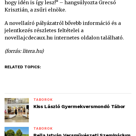
hogy idén is így lesz!” – hangsúlyozta Grecsó
Krisztián, a zsűri elnöke.
A novellaíró pályázatról bővebb információ és a
jelentkezés részletes feltételei a
novella.jcdecaux.hu internetes oldalon található.
(forrás: litera.hu)
RELATED TOPICS:
TÁBOROK
Kiss László Gyermekversmondó Tábor
TÁBOROK
Bella István Versművészeti Szeminárium