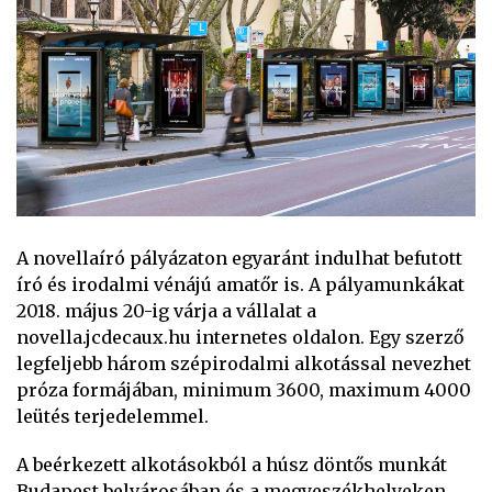
A novellaíró pályázaton egyaránt indulhat befutott
író és irodalmi vénájú amatőr is. A pályamunkákat
2018. május 20-ig várja a vállalat a
novella.jcdecaux.hu internetes oldalon. Egy szerző
legfeljebb három szépirodalmi alkotással nevezhet
próza formájában, minimum 3600, maximum 4000
leütés terjedelemmel.
A beérkezett alkotásokból a húsz döntős munkát
Budapest belvárosában és a megyeszékhelyeken