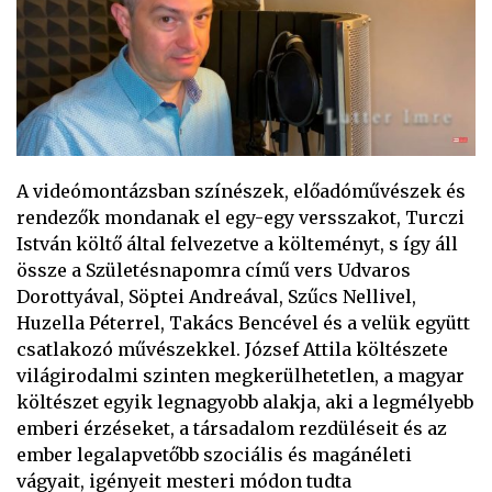
A videómontázsban színészek, előadóművészek és
rendezők mondanak el egy-egy versszakot, Turczi
István költő által felvezetve a költeményt, s így áll
össze a Születésnapomra című vers Udvaros
Dorottyával, Söptei Andreával, Szűcs Nellivel,
Huzella Péterrel, Takács Bencével és a velük együtt
csatlakozó művészekkel. József Attila költészete
világirodalmi szinten megkerülhetetlen, a magyar
költészet egyik legnagyobb alakja, aki a legmélyebb
emberi érzéseket, a társadalom rezdüléseit és az
ember legalapvetőbb szociális és magánéleti
vágyait, igényeit mesteri módon tudta