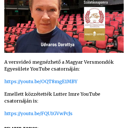
A versvideó megnézhető a Magyar Versmondók
Egyesülete YouTube csatornáján:
https://youtu.be/OQT8mgE1MBY
Emellett közzétették Lutter Imre YouTube
csatornáján is:
https://youtu.be/FQU1GVwPcJs