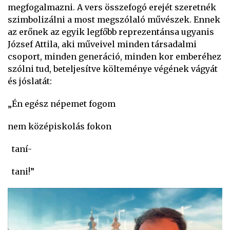
megfogalmazni. A vers összefogó erejét szeretnék
szimbolizálni a most megszólaló művészek. Ennek
az erőnek az egyik legfőbb reprezentánsa ugyanis
József Attila, aki műveivel minden társadalmi
csoport, minden generáció, minden kor emberéhez
szólni tud, beteljesítve költeménye végének vágyát
és jóslatát:
„Én egész népemet fogom
nem középiskolás fokon
taní-
tani!”