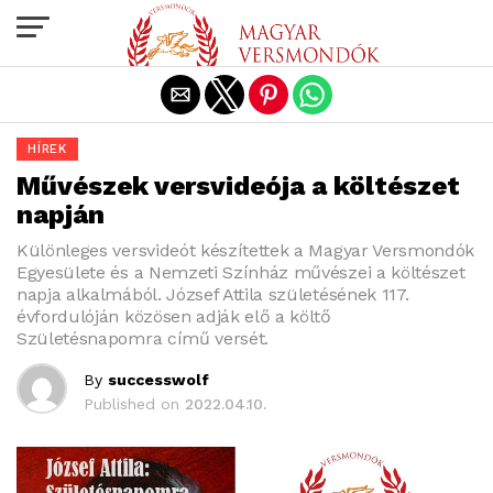
Exit mobile version
HÍREK
Művészek versvideója a költészet
napján
Különleges versvideót készítettek a Magyar Versmondók
Egyesülete és a Nemzeti Színház művészei a költészet
napja alkalmából. József Attila születésének 117.
évfordulóján közösen adják elő a költő
Születésnapomra című versét.
By
successwolf
Published on
2022.04.10.