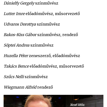
Dánielfy Gergely
színművész
Lutter Imre
előadóművész, műsorvezető
Udvaros Dorottya
színművész
Bakos-Kiss Gábor
színművész, rendező
Söptei Andrea
színművész
Huzella Péter
zeneszerző, előadóművész
Takács Bence
előadóművész, műsorvezető
Szűcs Nelli
színművész
Wiegmann Alfréd
rendező