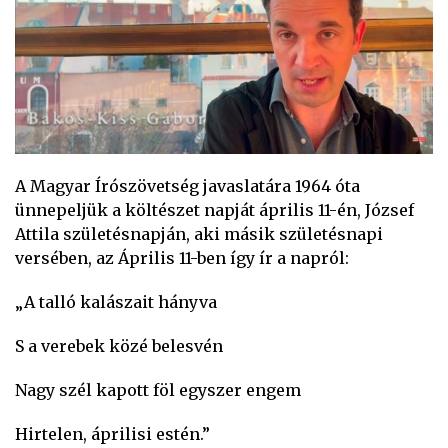
A Magyar Írószövetség javaslatára 1964 óta
ünnepeljük a költészet napját április 11-én, József
Attila születésnapján, aki másik születésnapi
versében, az Április 11-ben így ír a napról:
„A talló kalászait hányva
S a verebek közé belesvén
Nagy szél kapott föl egyszer engem
Hirtelen, áprilisi estén.”