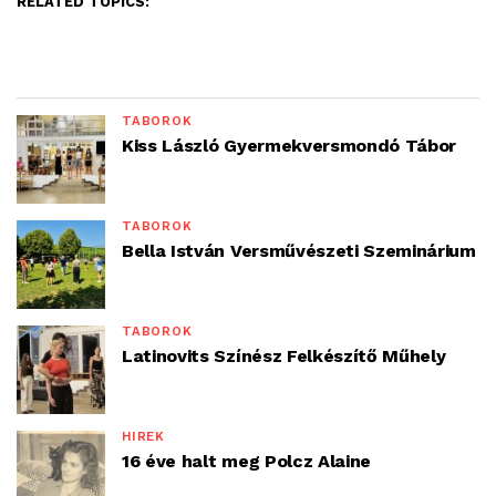
RELATED TOPICS:
TÁBOROK
Kiss László Gyermekversmondó Tábor
TÁBOROK
Bella István Versművészeti Szeminárium
TÁBOROK
Latinovits Színész Felkészítő Műhely
HÍREK
16 éve halt meg Polcz Alaine