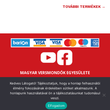
TOVÁBBI TERMÉKEK →
MAGYAR VERSMONDÓK EGYESÜLETE
Bankszámlaszám: 16200106-11646259
Kedves Látogató! Tájékoztatjuk, hogy a honlap felhasználói
Adószám: 18047352-1-43
élmény fokozásának érdekében sütiket alkalmazunk. A
honlapunk használatával ön a tájékoztatásunkat tudomásul
veszi.
IMPRESSZUM
ALAPSZABÁLY
ÁSZF
ADATVÉDELMI NYILATKOZAT
FELHASZNÁLÁSI FELTÉTELEK
Elfogadom