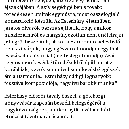
Termelési regényben, majd az Egy nehéz nap
éjszakájában, A szív segédigéiben s tovább
töredékesen utaltak egymásra, most összefoglaló
konstrukció készült. Az Esterházy-életműben
járatos olvasók persze sejthetik, hogy amikor
misztériumról és hangsúlyozottan nem önéletrajzi
jellegről beszélünk, akkor a Harmonia caelestistől
nem azt várjuk, hogy egészen elmondjon egy több
évszázados históriát (mellesleg elmondja). Az új
regény nem kevésbé töredékekből épül, mint a
korábbiak, s azok semmivel sem kevésbé egészek,
ám a Harmonia… Esterházy eddigi legnagyobb
fesztávú kompozíciója, nagy ívű barokk munka.”
Esterházy először tavaly ősszel, a göteborgi
könyvvásár kapcsán beszélt betegségéről a
nagyközönségnek, amikor nyílt levélben kért
elnézést távolmaradása miatt.