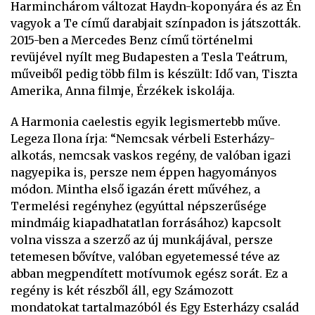
Harminchárom változat Haydn-koponyára és az Én
vagyok a Te című darabjait színpadon is játszották.
2015-ben a Mercedes Benz című történelmi
revüjével nyílt meg Budapesten a Tesla Teátrum,
műveiből pedig több film is készült: Idő van, Tiszta
Amerika, Anna filmje, Érzékek iskolája.
A Harmonia caelestis egyik legismertebb műve.
Legeza Ilona írja: “Nemcsak vérbeli Esterházy-
alkotás, nemcsak vaskos regény, de valóban igazi
nagyepika is, persze nem éppen hagyományos
módon. Mintha első igazán érett művéhez, a
Termelési regényhez (egyúttal népszerűsége
mindmáig kiapadhatatlan forrásához) kapcsolt
volna vissza a szerző az új munkájával, persze
tetemesen bővítve, valóban egyetemessé téve az
abban megpendített motívumok egész sorát. Ez a
regény is két részből áll, egy Számozott
mondatokat tartalmazóból és Egy Esterházy család