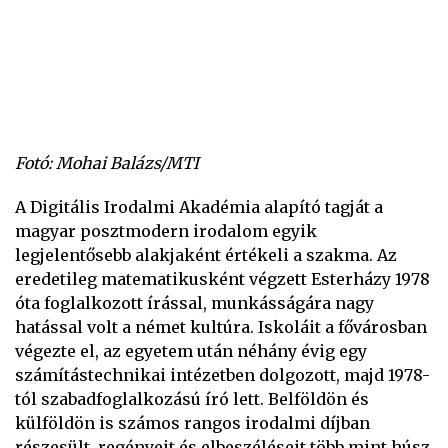
Fotó: Mohai Balázs/MTI
A Digitális Irodalmi Akadémia alapító tagját a
magyar posztmodern irodalom egyik
legjelentősebb alakjaként értékeli a szakma. Az
eredetileg matematikusként végzett Esterházy 1978
óta foglalkozott írással, munkásságára nagy
hatással volt a német kultúra. Iskoláit a fővárosban
végezte el, az egyetem után néhány évig egy
számítástechnikai intézetben dolgozott, majd 1978-
tól szabadfoglalkozású író lett. Belföldön és
külföldön is számos rangos irodalmi díjban
részesült, regényeit és elbeszéléseit több mint húsz