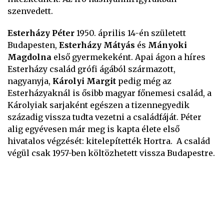
szenvedett.
Esterházy Péter
1950. április 14-én született
Budapesten,
Esterházy Mátyás
és
Mányoki
Magdolna
első gyermekeként. Apai ágon a híres
Esterházy család grófi ágából származott,
nagyanyja,
Károlyi Margit
pedig még az
Esterházyaknál is ősibb magyar főnemesi család, a
Károlyiak sarjaként egészen a tizennegyedik
századig vissza tudta vezetni a családfáját. Péter
alig egyévesen már meg is kapta élete első
hivatalos végzését: kitelepítették Hortra. A család
végül csak 1957-ben költözhetett vissza Budapestre.