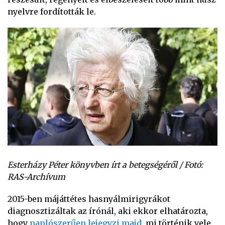
nyelvre fordították le.
Esterházy Péter könyvben írt a betegségéről / Fotó:
RAS-Archívum
2015-ben májáttétes hasnyálmirigyrákot
diagnosztizáltak az írónál, aki ekkor elhatározta,
hogy
naplószerűen lejegyzi majd
, mi történik vele.