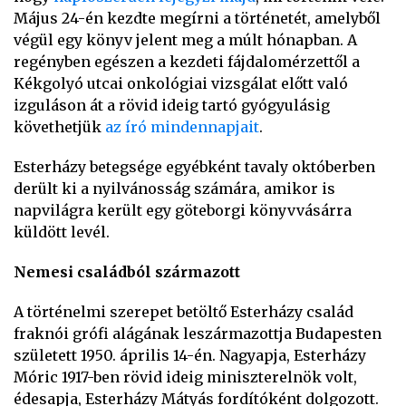
Május 24-én kezdte megírni a történetét, amelyből
végül egy könyv jelent meg a múlt hónapban. A
regényben egészen a kezdeti fájdalomérzettől a
Kékgolyó utcai onkológiai vizsgálat előtt való
izguláson át a rövid ideig tartó gyógyulásig
követhetjük
az író mindennapjait
.
Esterházy betegsége egyébként tavaly októberben
derült ki a nyilvánosság számára, amikor is
napvilágra került egy göteborgi könyvvásárra
küldött levél.
Nemesi családból származott
A történelmi szerepet betöltő Esterházy család
fraknói grófi alágának leszármazottja Budapesten
született 1950. április 14-én. Nagyapja, Esterházy
Móric 1917-ben rövid ideig miniszterelnök volt,
édesapja, Esterházy Mátyás fordítóként dolgozott.