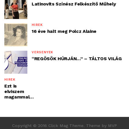
Latinovits Színész Felkészítő Műhely
HÍREK
16 éve halt meg Polcz Alaine
VERSENYEK
“REGÖSÖK HÚRJÁN…” – TÁLTOS VILÁG
HÍREK
Ezt is
elviszem
magammal…
Copyright © 2016 Click Mag Theme. Theme by MVP