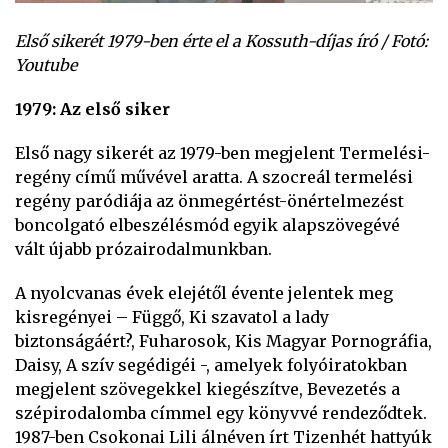
Első sikerét 1979-ben érte el a Kossuth-díjas író / Fotó:
Youtube
1979: Az első siker
Első nagy sikerét az 1979-ben megjelent Termelési-
regény című művével aratta. A szocreál termelési
regény paródiája az önmegértést-önértelmezést
boncolgató elbeszélésmód egyik alapszövegévé
vált újabb prózairodalmunkban.
A nyolcvanas évek elejétől évente jelentek meg
kisregényei – Függő, Ki szavatol a lady
biztonságáért?, Fuharosok, Kis Magyar Pornográfia,
Daisy, A szív segédigéi -, amelyek folyóiratokban
megjelent szövegekkel kiegészítve, Bevezetés a
szépirodalomba címmel egy könyvvé rendeződtek.
1987-ben Csokonai Lili álnéven írt Tizenhét hattyúk