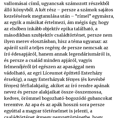
vallomásai című, ugyancsak számozott részekből
álló könyvből. A két rész – persze a számok sajátos
kezelésének megtanulása után – “rímel” egymásra,
az egyik a másikat értelmezi, ám mégis úgy, hogy
az elsőben inkább objektív epika található, a
másodikban szubjektív családtörténet, persze nem
ilyen merev elosztásban, hisz a téma ugyanaz: az
apáról szól a teljes regény, de persze nemcsak az
író édesapjáról, hanem annak legendáriumáról is,
és persze a család minden apjáról, vagyis
felmenőjéről (el egészen az apasággal nem
vádolható, az egri Líceumot építtető Esterházy
érsekig), a nagy Esterházyak fényes (és kevésbé
fényes) férfialakjaiig, akiket az író rendre apának
nevez és persze alakjaikat össze-összemossa,
kedves, örömmel bogozható-bogozódó gubancokat
teremtve. Az apa és az apák hosszú sora persze
egyúttal a magyar történelmet is jelenti, a
családtörténet átmegy nemzettörténetbe, hogy