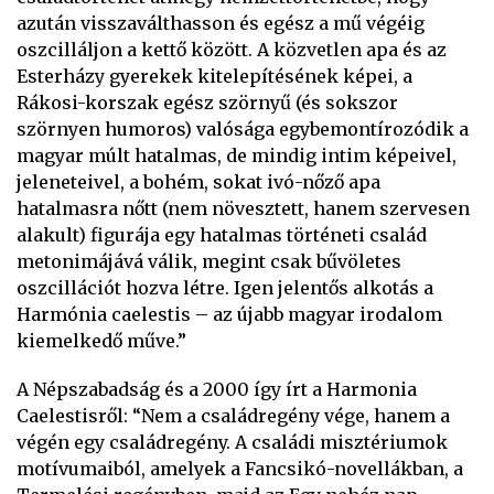
azután visszaválthasson és egész a mű végéig
oszcilláljon a kettő között. A közvetlen apa és az
Esterházy gyerekek kitelepítésének képei, a
Rákosi-korszak egész szörnyű (és sokszor
szörnyen humoros) valósága egybemontírozódik a
magyar múlt hatalmas, de mindig intim képeivel,
jeleneteivel, a bohém, sokat ivó-nőző apa
hatalmasra nőtt (nem növesztett, hanem szervesen
alakult) figurája egy hatalmas történeti család
metonimájává válik, megint csak bűvöletes
oszcillációt hozva létre. Igen jelentős alkotás a
Harmónia caelestis – az újabb magyar irodalom
kiemelkedő műve.”
A Népszabadság és a 2000 így írt a Harmonia
Caelestisről: “Nem a családregény vége, hanem a
végén egy családregény. A családi misztériumok
motívumaiból, amelyek a Fancsikó-novellákban, a