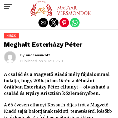
Exit mobile version
HÍREK
Meghalt Esterházy Péter
By
successwolf
Published on
2021.07.20.
A család és a Magvető Kiadó mély fájdalommal
tudatja, hogy 2016. július 14-én a délutáni
órákban Esterházy Péter elhunyt – olvasható a
család és Nyáry Krisztián közleményében.
A 66 évesen elhunyt Kossuth-díjas írót a Magvető
Kiadó saját halottjának tekinti, temetéséről később
intézkednek. Az író hasnyálmirigyrákban