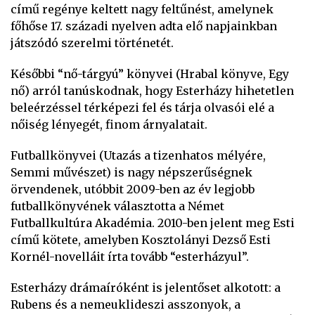
című regénye keltett nagy feltűnést, amelynek
főhőse 17. századi nyelven adta elő napjainkban
játszódó szerelmi történetét.
Későbbi “nő-tárgyú” könyvei (Hrabal könyve, Egy
nő) arról tanúskodnak, hogy Esterházy hihetetlen
beleérzéssel térképezi fel és tárja olvasói elé a
nőiség lényegét, finom árnyalatait.
Futballkönyvei (Utazás a tizenhatos mélyére,
Semmi művészet) is nagy népszerűségnek
örvendenek, utóbbit 2009-ben az év legjobb
futballkönyvének választotta a Német
Futballkultúra Akadémia. 2010-ben jelent meg Esti
című kötete, amelyben Kosztolányi Dezső Esti
Kornél-novelláit írta tovább “esterházyul”.
Esterházy drámaíróként is jelentőset alkotott: a
Rubens és a nemeuklideszi asszonyok, a