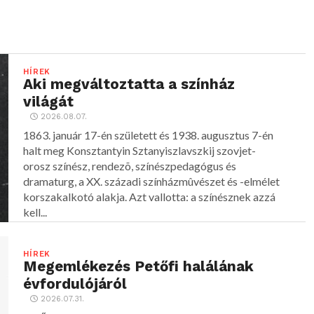
HÍREK
Aki megváltoztatta a színház
világát
2026.08.07.
1863. január 17-én született és 1938. augusztus 7-én
halt meg Konsztantyin Sztanyiszlavszkij szovjet-
orosz színész, rendezõ, színészpedagógus és
dramaturg, a XX. századi színházmûvészet és -elmélet
korszakalkotó alakja. Azt vallotta: a színésznek azzá
kell...
HÍREK
Megemlékezés Petőfi halálának
évfordulójáról
2026.07.31.