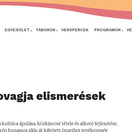
EGYESÜLET
TÁBOROK
VERSPERCEK
PROGRAMOK
V
ovagja elismerések
kultúra ápolása, közkinccsé tétele és alkotó fejlesztése,
rén huzamos időn át kifejtett önzetlen tevékenység