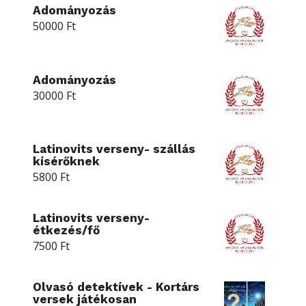
Adományozás
50000
Ft
Adományozás
30000
Ft
Latinovits verseny- szállás
kísérőknek
5800
Ft
Latinovits verseny-
étkezés/fő
7500
Ft
Olvasó detektívek - Kortárs
versek játékosan