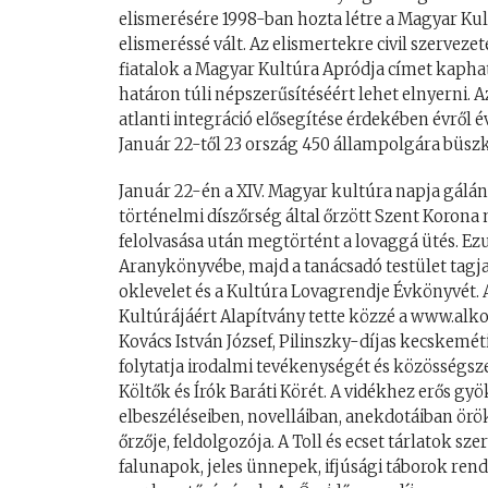
elismerésére 1998-ban hozta létre a Magyar K
elismeréssé vált. Az elismertekre civil szervez
fiatalok a Magyar Kultúra Apródja címet kapha
határon túli népszerűsítéséért lehet elnyerni.
atlanti integráció elősegítése érdekében évről
Január 22-től 23 ország 450 állampolgára büsz
Január 22-én a XIV. Magyar kultúra napja gálán 
történelmi díszőrség által őrzött Szent Korona 
felolvasása után megtörtént a lovaggá ütés. Ezu
Aranykönyvébe, majd a tanácsadó testület tagjait
oklevelet és a Kultúra Lovagrendje Évkönyvét. 
Kultúrájáért Alapítvány tette közzé a www.al
Kovács István József, Pilinszky-díjas kecskeméti
folytatja irodalmi tevékenységét és közösségsz
Költők és Írók Baráti Körét. A vidékhez erős gy
elbeszéléseiben, novelláiban, anekdotáiban örö
őrzője, feldolgozója. A Toll és ecset tárlatok s
falunapok, jeles ünnepek, ifjúsági táborok rend