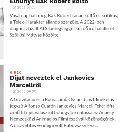
Elhunyt Bak Róbert költő
2026.07.05.
Vasárnap halt meg Bak Róbert tanár, költő és kritikus,
a Telex–Karakter állandó szerzője. A 2022-ben
diagnosztizált ALS-betegséggel küzdő író halálhírét
Szöllősi Mátyás közölte.
HÍREK
Díjat neveztek el Jankovics
Marcellről
2026.06.30.
A Gravitáció és a Roma című Oscar-díjas filmeket is
jegyző Alfonso Cuarón Jankovics Marcell Fehérlófia
című filmjét választotta, hogy bemutassa az Annecy
Nemzetközi Animációs Filmfesztivál közönségének.
A díszvetítés vendége volt Rubovszky Éva,...