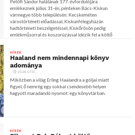
Petőfi Sándor halálának 177. évfordulójára
emlékeznek július 31-én, pénteken Bács-Kiskun
vármegye több településén: Kecskeméten
várostörténeti előadással, Kiskunfélegyházán
hadtörténeti beszélgetéssel, Kiskőrösön pedig
emlékműsorral és koszorúzással idézik fel a költő
alakját.
HÍREK
Haaland nem mindennapi könyv
adománya
2026.07.12.
Miközben a világ Erling Haalandra a góljai miatt
figyel, ő nemrég egy sokkal csendesebb helyen
hagyott maradandó nyomot: egy könyvtárban.
HÍREK