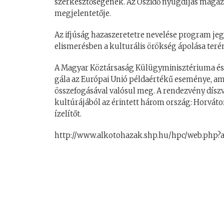
szerkesztőségének. Az Őszidő nyugdíjas magazi
megjelentetője.
Az ifjúság hazaszeretetre nevelése program jeg
elismerésben a kulturális örökség ápolása teré
A Magyar Köztársaság Külügyminisztériuma és
gála az Európai Unió példaértékű eseménye, amel
összefogásával valósul meg. A rendezvény dís
kultúrájából az érintett három ország: Horváto
ízelítőt.
http://www.alkotohazak.shp.hu/hpc/web.php?