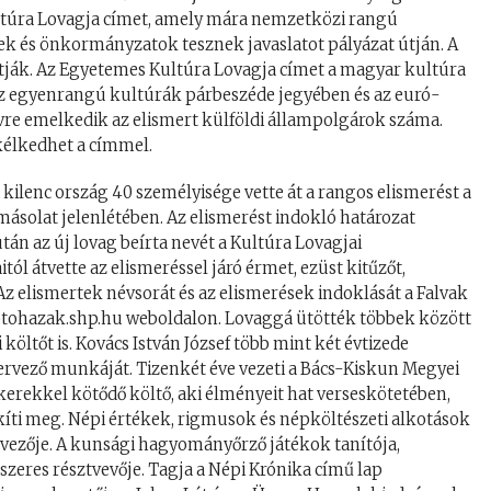
ultúra Lovagja címet, amely mára nemzetközi rangú
etek és önkormányzatok tesznek javaslatot pályázat útján. A
tják. Az Egyetemes Kultúra Lovagja címet a magyar kultúra
 Az egyenrangú kultúrák párbeszéde jegyében és az euró-
 évre emelkedik az elismert külföldi állampolgárok száma.
kélkedhet a címmel.
kilenc ország 40 személyisége vette át a rangos elismerést a
másolat jelenlétében. Az elismerést indokló határozat
tán az új lovag beírta nevét a Kultúra Lovagjai
ól átvette az elismeréssel járó érmet, ezüst kitűzőt,
Az elismertek névsorát és az elismerések indoklását a Falvak
kotohazak.shp.hu weboldalon. Lovaggá ütötték többek között
 költőt is. Kovács István József több mint két évtizede
ervező munkáját. Tizenkét éve vezeti a Bács-Kiskun Megyei
ökerekkel kötődő költő, aki élményeit hat verseskötetében,
kíti meg. Népi értékek, rigmusok és népköltészeti alkotások
zervezője. A kunsági hagyományőrző játékok tanítója,
szeres résztvevője. Tagja a Népi Krónika című lap