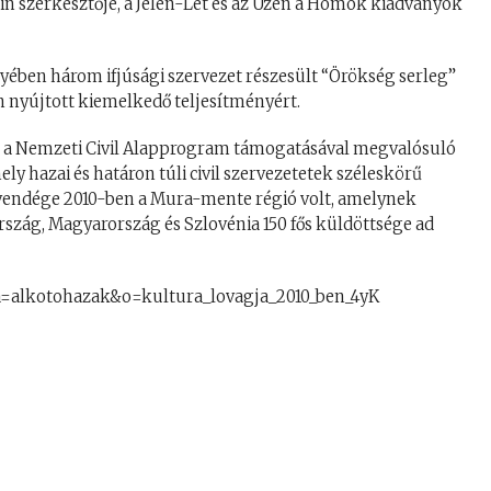
n szerkesztője, a Jelen-Lét és az Üzen a Homok kiadványok
yében három ifjúsági szervezet részesült “Örökség serleg”
n nyújtott kiemelkedő teljesítményért.
 a Nemzeti Civil Alapprogram támogatásával megvalósuló
y hazai és határon túli civil szervezetetek széleskörű
zvendége 2010-ben a Mura-mente régió volt, amelynek
rszág, Magyarország és Szlovénia 150 fős küldöttsége ad
a=alkotohazak&o=kultura_lovagja_2010_ben_4yK