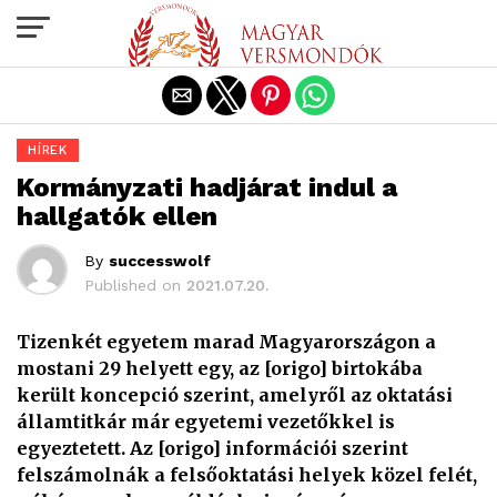
Exit mobile version
HÍREK
Kormányzati hadjárat indul a
hallgatók ellen
By
successwolf
Published on
2021.07.20.
Tizenkét egyetem marad Magyarországon a
mostani 29 helyett egy, az [origo] birtokába
került koncepció szerint, amelyről az oktatási
államtitkár már egyetemi vezetőkkel is
egyeztetett. Az [origo] információi szerint
felszámolnák a felsőoktatási helyek közel felét,