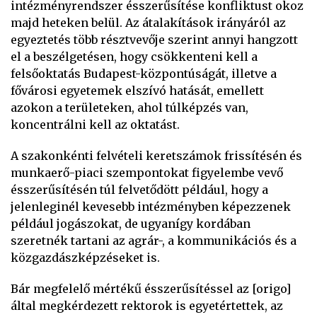
intézményrendszer ésszerűsítése konfliktust okoz
majd heteken belül. Az átalakítások irányáról az
egyeztetés több résztvevője szerint annyi hangzott
el a beszélgetésen, hogy csökkenteni kell a
felsőoktatás Budapest-központúságát, illetve a
fővárosi egyetemek elszívó hatását, emellett
azokon a területeken, ahol túlképzés van,
koncentrálni kell az oktatást.
A szakonkénti felvételi keretszámok frissítésén és
munkaerő-piaci szempontokat figyelembe vevő
ésszerűsítésén túl felvetődött például, hogy a
jelenleginél kevesebb intézményben képezzenek
például jogászokat, de ugyanígy kordában
szeretnék tartani az agrár-, a kommunikációs és a
közgazdászképzéseket is.
Bár megfelelő mértékű ésszerűsítéssel az [origo]
által megkérdezett rektorok is egyetértettek, az