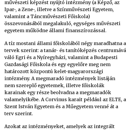
művészeti képzést nyújtó intézmény (a Képző, az
Ipar-, a Zene-, illetve a Színművészeti Egyetem,
valamint a Táncművészeti Főiskola)
összevonásából megalakuló, egységes művészeti
egyetem működne állami finanszírozással.
A tíz mostani állami főiskolából négy maradhatna a
tervek szerint: a tanár- és tanítóképzés centrumává
váló Egri és a Nyíregyházi, valamint a Budapesti
Gazdasági Főiskola és egy egyelőre meg nem
határozott központú kelet-magyarországi
intézmény. A megmaradó intézmények listáján
nem szereplő egyetemek, illetve főiskolák
karainak egy része beolvadna a megmaradók
valamelyikébe. A Corvinus karait például az ELTE, a
Szent István Egyetem és a Műegyetem venné át a
terv szerint.
Azokat az intézményeket, amelyek az integrált