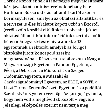
Többek között ennek a lehetséges megvalósítására
kért javaslatot a miniszterelnök néhány hete
Hoffmann Rózsa oktatási államtitkártól azon a
kormányülésen, amelyen az oktatási államtitkár és
a tervezet is éles bírálatot kapott Orbán Viktortól
(erről szóló korábbi cikkünket itt olvashatja). Az
oktatási államtitkár információink szerint a múlt
héten már egyeztetésre hívta annak a 12
egyetemnek a rektorát, amelyek az [origo]
birtokába jutott koncepció szerint
megmaradnának. Részt vett a találkozón a Nyugat-
Magyarországi Egyetem, a Pannon Egyetem, a
Pécsi, a Debreceni, a Miskolci és a Szegedi
Tudományegyetem, a Műszaki és
Gazdaságtudományi Egyetem, az ELTE, a SOTE, a
Liszt Ferenc Zeneművészeti Egyetem és a gödöllői
Szent István Egyetem vezetője. Az [origo] úgy tudja,
hogy nem volt a meghívottak között – vagyis a
jelenlegi elképzelés szerint nem tartja meg