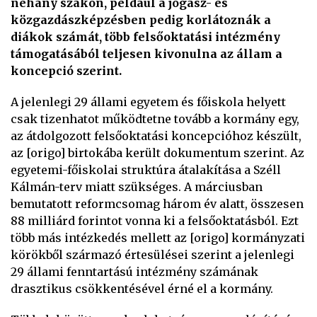
néhány szakon, például a jogász- és
közgazdászképzésben pedig korlátoznák a
diákok számát, több felsőoktatási intézmény
támogatásából teljesen kivonulna az állam a
koncepció szerint.
A jelenlegi 29 állami egyetem és főiskola helyett
csak tizenhatot működtetne tovább a kormány egy,
az átdolgozott felsőoktatási koncepcióhoz készült,
az [origo] birtokába került dokumentum szerint. Az
egyetemi-főiskolai struktúra átalakítása a Széll
Kálmán-terv miatt szükséges. A márciusban
bemutatott reformcsomag három év alatt, összesen
88 milliárd forintot vonna ki a felsőoktatásból. Ezt
több más intézkedés mellett az [origo] kormányzati
körökből származó értesülései szerint a jelenlegi
29 állami fenntartású intézmény számának
drasztikus csökkentésével érné el a kormány.