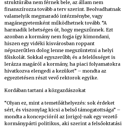
struktúrába nem férnek bele, az állam nem
finanszírozza tovább a terv szerint. Beolvadhatnak
valamelyik megmaradó intézménybe, vagy
magánegyetemként működhetnek tovább. “A
harmadik lehetséges út, hogy megszűnnek. Ezt
azonban a kormány nem fogja így kimondani,
hiszen egy vidéki kisvárosban roppant
népszerűtlen dolog lenne megszüntetni a helyi
főiskolát. Sokkal egyszerűbb, és a felelősséget is
lerázza magáról a kormány, ha piaci folyamatokra
hivatkozva elengedi a kezüket” – mondta az
egyeztetésen részt vevő rektorok egyike.
Kordában tartani a közgazdászokat
“Olyan ez, mint a temetőáthelyezés: sok érdeket
sért, és viszonylag kicsi a belső támogatottsága” –
mondta a koncepcióról az [origo]-nak egy vezető
kormánypárti politikus, aki szerint a felsőoktatási