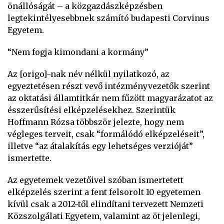
önállóságát – a közgazdászképzésben
legtekintélyesebbnek számító budapesti Corvinus
Egyetem.
“Nem fogja kimondani a kormány”
Az [origo]-nak név nélkül nyilatkozó, az
egyeztetésen részt vevő intézményvezetők szerint
az oktatási államtitkár nem fűzött magyarázatot az
ésszerűsítési elképzelésekhez. Szerintük
Hoffmann Rózsa többször jelezte, hogy nem
végleges terveit, csak “formálódó elképzeléseit”,
illetve “az átalakítás egy lehetséges verzióját”
ismertette.
Az egyetemek vezetőivel szóban ismertetett
elképzelés szerint a fent felsorolt 10 egyetemen
kívül csak a 2012-től elindítani tervezett Nemzeti
Közszolgálati Egyetem, valamint az öt jelenlegi,