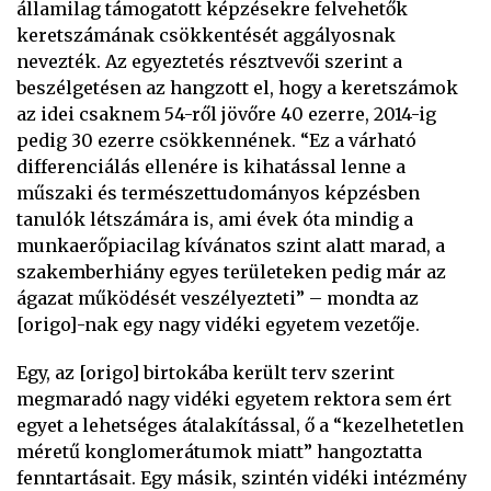
államilag támogatott képzésekre felvehetők
keretszámának csökkentését aggályosnak
nevezték. Az egyeztetés résztvevői szerint a
beszélgetésen az hangzott el, hogy a keretszámok
az idei csaknem 54-ről jövőre 40 ezerre, 2014-ig
pedig 30 ezerre csökkennének. “Ez a várható
differenciálás ellenére is kihatással lenne a
műszaki és természettudományos képzésben
tanulók létszámára is, ami évek óta mindig a
munkaerőpiacilag kívánatos szint alatt marad, a
szakemberhiány egyes területeken pedig már az
ágazat működését veszélyezteti” – mondta az
[origo]-nak egy nagy vidéki egyetem vezetője.
Egy, az [origo] birtokába került terv szerint
megmaradó nagy vidéki egyetem rektora sem ért
egyet a lehetséges átalakítással, ő a “kezelhetetlen
méretű konglomerátumok miatt” hangoztatta
fenntartásait. Egy másik, szintén vidéki intézmény