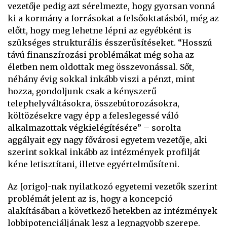
vezetője pedig azt sérelmezte, hogy gyorsan vonná
ki a kormány a forrásokat a felsőoktatásból, még az
előtt, hogy meg lehetne lépni az egyébként is
szükséges strukturális ésszerűsítéseket. “Hosszú
távú finanszírozási problémákat még soha az
életben nem oldottak meg összevonással. Sőt,
néhány évig sokkal inkább viszi a pénzt, mint
hozza, gondoljunk csak a kényszerű
telephelyváltásokra, összebútorozásokra,
költözésekre vagy épp a feleslegessé váló
alkalmazottak végkielégítésére” – sorolta
aggályait egy nagy fővárosi egyetem vezetője, aki
szerint sokkal inkább az intézmények profilját
kéne letisztítani, illetve egyértelműsíteni.
Az [origo]-nak nyilatkozó egyetemi vezetők szerint
problémát jelent az is, hogy a koncepció
alakításában a következő hetekben az intézmények
lobbipotenciáljának lesz a legnagyobb szerepe.