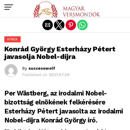
Exit mobile version
HÍREK
Konrád György Esterházy Pétert
javasolja Nobel-díjra
By
successwolf
Published on
2021.07.20.
Per Wästberg, az irodalmi Nobel-
bizottság elnökének felkérésére
Esterházy Pétert javasolta az irodalmi
Nobel-díjra Konrád György író.