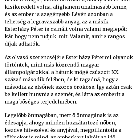
kisikeredett volna, alighanem unalmasabb lenne,
és az ember is szegényebb. Lévén azonban a
tehetség a legravaszabb anyag, az a másik
Esterházy Péter is csinált volna valami meglepőt;
kár hogy nem tudjuk, mit. Valamit, amire rangos
díjak adhatók.
Az olvasó szerencséjére Esterházy Péterrel olyanok
történtek, mint más közrendű magyar
állampolgárokkal a hátunk mögé csúszott XX.
század második felében, de ki tagadná, hogy a
második az elsőnek szoros örököse. Így aztán csak
be kellett hunynia a szemét, és látta az emberit a
maga bőséges terjedelmében.
Legelőbb önmagában, mert ő önmagának is az
édesapja, ahogy minden hozzátartozó nőben,
kezdve hitvesével és anyjával, megpillantotta a
többieket is mind, az emberkert lakóit az idő