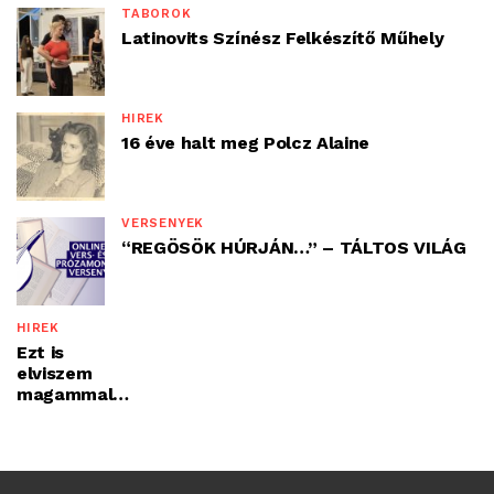
TÁBOROK
Latinovits Színész Felkészítő Műhely
HÍREK
16 éve halt meg Polcz Alaine
VERSENYEK
“REGÖSÖK HÚRJÁN…” – TÁLTOS VILÁG
HÍREK
Ezt is
elviszem
magammal…