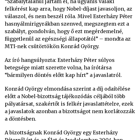
“Szabálytalanul jártam el, ha ugyanis valaki
felkérést kap arra, hogy Nobel-díjast javasoljon, az
válaszol, és nem beszél róla. Mivel Esterházy Péter
hasnyálmirigyrákban szenved, megszegtem ezt a
szabályt, gondolván, hogy ő ezt megérdemelné,
függetlenül az egészségi állapotától” – mondta az
MTI-nek csütörtökön Konrád György.
Az író hangsúlyozta: Esterházy Péter súlyos
betegsége miatt szerette volna, ha írótársa
“bármilyen döntés előtt kap hírt” a javaslatról.
Konrád György elmondása szerint a díj odaítélése
előtt a Nobel-bizottság tájékozódás céljából több
pályatársat, szakértőt is felkér javaslattételre, ezek
a javaslatok azonban a bizottságot nem korlátozzák
a döntésben.
A bizottságnak Konrád György egy Esterházy