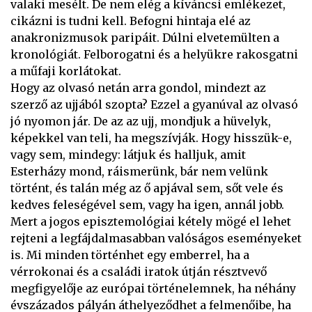
valaki mesélt. De nem elég a kíváncsi emlékezet,
cikázni is tudni kell. Befogni hintaja elé az
anakronizmusok paripáit. Dúlni elvetemülten a
kronológiát. Felborogatni és a helyükre rakosgatni
a műfaji korlátokat.
Hogy az olvasó netán arra gondol, mindezt az
szerző az ujjából szopta? Ezzel a gyanúval az olvasó
jó nyomon jár. De az az ujj, mondjuk a hüvelyk,
képekkel van teli, ha megszívják. Hogy hisszük-e,
vagy sem, mindegy: látjuk és halljuk, amit
Esterházy mond, ráismerünk, bár nem velünk
történt, és talán még az ő apjával sem, sőt vele és
kedves feleségével sem, vagy ha igen, annál jobb.
Mert a jogos episztemológiai kétely mögé el lehet
rejteni a legfájdalmasabban valóságos eseményeket
is. Mi minden történhet egy emberrel, ha a
vérrokonai és a családi iratok útján résztvevő
megfigyelője az európai történelemnek, ha néhány
évszázados pályán áthelyeződhet a felmenőibe, ha