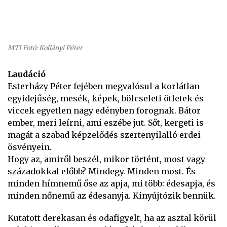
MTI Fotó: Kollányi Péter
Laudáció
Esterházy Péter fejében megvalósul a korlátlan
egyidejűség, mesék, képek, bölcseleti ötletek és
viccek egyetlen nagy edényben forognak. Bátor
ember, meri leírni, ami eszébe jut. Sőt, kergeti is
magát a szabad képzelődés szertenyilalló erdei
ösvényein.
Hogy az, amiről beszél, mikor történt, most vagy
századokkal előbb? Mindegy. Minden most. És
minden hímnemű őse az apja, mi több: édesapja, és
minden nőnemű az édesanyja. Kinyújtózik bennük.
Kutatott derekasan és odafigyelt, ha az asztal körül