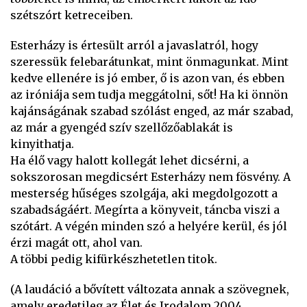
szétszórt ketreceiben.
Esterházy is értesült arról a javaslatról, hogy
szeressük felebarátunkat, mint önmagunkat. Mint
kedve ellenére is jó ember, ő is azon van, és ebben
az iróniája sem tudja meggátolni, sőt! Ha ki önnön
kajánságának szabad szólást enged, az már szabad,
az már a gyengéd szív szellőzőablakát is
kinyithatja.
Ha élő vagy halott kollegát lehet dicsérni, a
sokszorosan megdicsért Esterházy nem fösvény. A
mesterség hűséges szolgája, aki megdolgozott a
szabadságáért. Megírta a könyveit, táncba viszi a
szótárt. A végén minden szó a helyére kerül, és jól
érzi magát ott, ahol van.
A többi pedig kifürkészhetetlen titok.
(A laudáció a bővített változata annak a szövegnek,
amely eredetileg az Élet és Irodalom 2004.