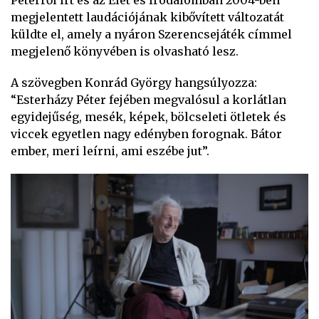
Péterről írt és az Élet és Irodalomban 2004-ben
megjelentett laudációjának kibővített változatát
küldte el, amely a nyáron Szerencsejáték címmel
megjelenő könyvében is olvasható lesz.
A szövegben Konrád György hangsúlyozza:
“Esterházy Péter fejében megvalósul a korlátlan
egyidejűség, mesék, képek, bölcseleti ötletek és
viccek egyetlen nagy edényben forognak. Bátor
ember, meri leírni, ami eszébe jut”.