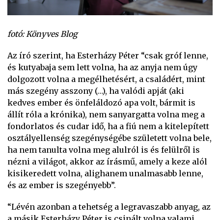
fotó: Könyves Blog
Az író szerint, ha Esterházy Péter “csak gróf lenne,
és kutyabaja sem lett volna, ha az anyja nem úgy
dolgozott volna a megélhetésért, a családért, mint
más szegény asszony (…), ha valódi apját (aki
kedves ember és önfeláldozó apa volt, bármit is
állít róla a krónika), nem sanyargatta volna meg a
fondorlatos és cudar idő, ha a fiú nem a kitelepített
osztályellenség szegénységébe született volna bele,
ha nem tanulta volna meg alulról is és felülről is
nézni a világot, akkor az írásmű, amely a keze alól
kisikeredett volna, alighanem unalmasabb lenne,
és az ember is szegényebb”.
“Lévén azonban a tehetség a legravaszabb anyag, az
a másik Esterházy Péter is csinált volna valami