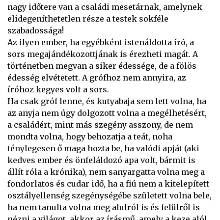
nagy időtere van a családi mesetárnak, amelynek
elidegeníthetetlen része a testek sokféle
szabadossága!
Az ilyen ember, ha egyébként istenáldotta író, a
sors megajándékozottjának is érezheti magát. A
történetben megvan a siker édessége, de a fölös
édesség elvétetett. A grófhoz nem annyira, az
íróhoz kegyes volt a sors.
Ha csak gróf lenne, és kutyabaja sem lett volna, ha
az anyja nem úgy dolgozott volna a megélhetésért,
a családért, mint más szegény asszony, de nem
mondta volna, hogy behozatja a teát, noha
ténylegesen ő maga hozta be, ha valódi apját (aki
kedves ember és önfeláldozó apa volt, bármit is
állít róla a krónika), nem sanyargatta volna meg a
fondorlatos és cudar idő, ha a fiú nem a kitelepített
osztályellenség szegénységébe született volna bele,
ha nem tanulta volna meg alulról is és felülről is
nézni a világot, akkor az írásmű, amely a keze alól