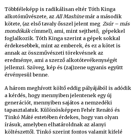
Többféleképp is radikálisan eltér Tóth Kinga
alkotóművészete, az
All Mashine
már a második
kötete, (az első tavaly ősszel jelent meg
Zsúr – más
mondókák
címmel), ami, mint sejthető, gépekkel
foglalkozik. Tóth Kinga szerint a gépek sokkal
érdekesebbek, mint az emberek, és ez a kötet is
annak az összművészeti törekvésnek az
eredménye, ami a szerző alkotótevékenységét
jellemzi. Szöveg, kép és (zaj)zene ugyanis együtt
érvényesül benne.
A három meghívott költő eddig pályájából is adódik
a kérdés, hogy mennyiben jelentenek egy új
generációt, mennyiben sajátos a nemzedéki
tapasztalatuk. Különösképpen Fehér Renátó és
Tinkó Máté estetében érdekes, hogy van olyan
írásuk, amelyben elhatároldnak az alanyi
költészettől. Tinkó szerint fontos valamit kifelé