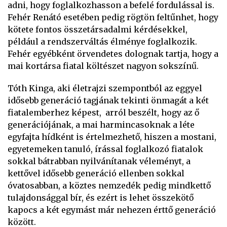
adni, hogy foglalkozhasson a befelé fordulással is.
Fehér Renátó esetében pedig rögtön feltűnhet, hogy
kötete fontos összetársadalmi kérdésekkel,
például a rendszerváltás élménye foglalkozik.
Fehér egyébként örvendetes dolognak tartja, hogy a
mai kortársa fiatal költészet nagyon sokszínű.
Tóth Kinga, aki életrajzi szempontból az eggyel
idősebb generáció tagjának tekinti önmagát a két
fiatalemberhez képest, arról beszélt, hogy az ő
generációjának, a mai harmincasoknak a léte
egyfajta hídként is értelmezhető, hiszen a mostani,
egyetemeken tanuló, írással foglalkozó fiatalok
sokkal bátrabban nyilvánítanak véleményt, a
kettővel idősebb generáció ellenben sokkal
óvatosabban, a köztes nemzedék pedig mindkettő
tulajdonsággal bír, és ezért is lehet összekötő
kapocs a két egymást már nehezen érttő generáció
között.