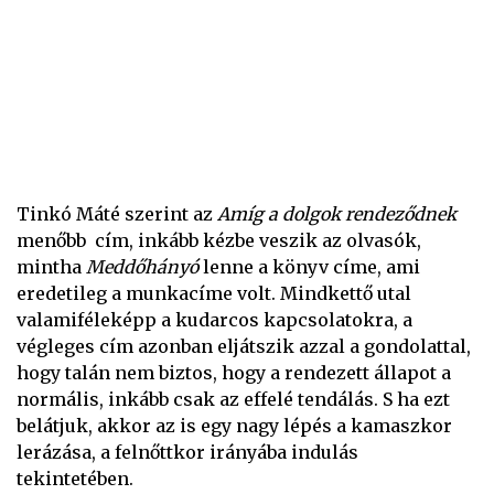
Tinkó Máté szerint az
Amíg a dolgok rendeződnek
menőbb cím, inkább kézbe veszik az olvasók,
mintha
Meddőhányó
lenne a könyv címe, ami
eredetileg a munkacíme volt. Mindkettő utal
valamiféleképp a kudarcos kapcsolatokra, a
végleges cím azonban eljátszik azzal a gondolattal,
hogy talán nem biztos, hogy a rendezett állapot a
normális, inkább csak az effelé tendálás. S ha ezt
belátjuk, akkor az is egy nagy lépés a kamaszkor
lerázása, a felnőttkor irányába indulás
tekintetében.