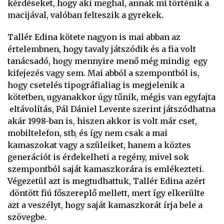
kérdéseket, hogy aki meghal, annak mi történik a
macijával, valóban felteszik a gyrekek.
Tallér Edina kötete nagyon is mai abban az
értelembnen, hogy tavaly játszódik és a fia volt
tanácsadó, hogy mennyire menő még mindig egy
kifejezés vagy sem. Mai abból a szempontból is,
hogy csetelés tipográfialiag is megjelenik a
kötetben, ugyanakkor úgy tűnik, mégis van egyfajta
eltávolítás, Pál Dániel Levente szerint játszódhatna
akár 1998-ban is, hiszen akkor is volt már cset,
mobiltelefon, stb, és így nem csak a mai
kamaszokat vagy a szüleiket, hanem a köztes
generációt is érdekelheti a regény, mivel sok
szempontból saját kamaszkorára is emlékezteti.
Végezetül azt is megtudhattuk, Tallér Edina azért
döntött fiú főszereplő mellett, mert így elkerülte
azt a veszélyt, hogy saját kamaszkorát írja bele a
szövegbe.