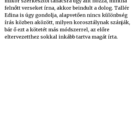
mikor szerkesztői tanácsra úgy állt hozzá, mintha
felnőtt verseket írna, akkor beindult a dolog. Tallér
Edina is úgy gondolja, alapvetően nincs különbség
írás közben aközött, milyen korosztálynak szánják,
bár ő ezt a kötetét más módszerrel, az előre
eltervezetthez sokkal inkább tartva magát írta.