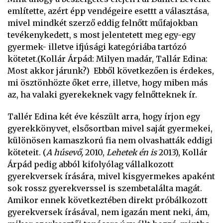
említette, azért épp vendégeire esettt a választása,
mivel mindkét szerző eddig felnőtt műfajokban
tevékenykedett, s most jelentetett meg egy-egy
gyermek- illetve ifjúsági kategóriába tartózó
kötetet.(Kollár Árpád: Milyen madár, Tallár Edina:
Most akkor járunk?) Ebből következően is érdekes,
mi ösztönhözte őket erre, illetve, hogy miben más
az, ha valaki gyerekeknek vagy felnőtteknek ír.
Tallér Edina két éve készült arra, hogy írjon egy
gyerekkönyvet, elsősortban mivel saját gyermekei,
különösen kamaszkorú fia nem olvashatták eddigi
köteteit. (
A húsevő,
2010,
Lehetek én is
2013), Kollár
Árpád pedig abból kifolyólag vállalkozott
gyerekversek írására, mivel kisgyermekes apaként
sok rossz gyerekverssel is szembetalálta magát.
Amikor ennek következtében direkt próbálkozott
gyerekversek írásával, nem igazán ment neki, ám,