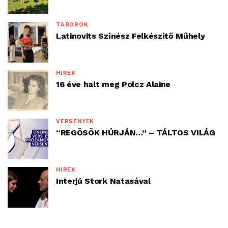
TÁBOROK
Latinovits Színész Felkészítő Műhely
HÍREK
16 éve halt meg Polcz Alaine
VERSENYEK
“REGÖSÖK HÚRJÁN…” – TÁLTOS VILÁG
HÍREK
Interjú Stork Natasával