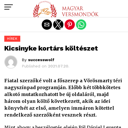
Exit mobile version
HÍREK
Kicsinyke kortárs költészet
By
successwolf
Published on
2021.07.20.
Fiatal szerzőké volt a főszerep a Vörösmarty téri
nagyszínpad programján. Előbb két többkötetes
alkotó mutatkozhatott be új oldaláról, majd
három olyan költő következett, akik az idei
könyvhét az első, amelyen immáron kötettel
rendelkező szerzőként vesznek részt.
Mint ahogy a beszélgetés elején Pál Dániel Levente