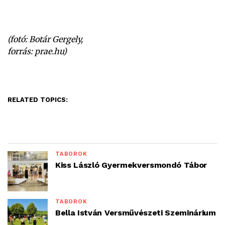
(fotó: Botár Gergely,
forrás: prae.hu)
RELATED TOPICS:
TÁBOROK
Kiss László Gyermekversmondó Tábor
TÁBOROK
Bella István Versművészeti Szeminárium