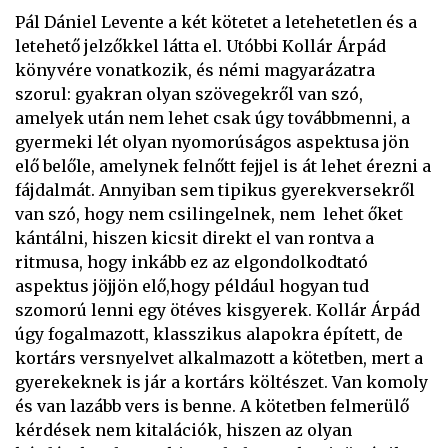
Pál Dániel Levente a két kötetet a letehetetlen és a
letehető jelzőkkel látta el. Utóbbi Kollár Árpád
könyvére vonatkozik, és némi magyarázatra
szorul: gyakran olyan szövegekről van szó,
amelyek után nem lehet csak úgy továbbmenni, a
gyermeki lét olyan nyomorúságos aspektusa jön
elő belőle, amelynek felnőtt fejjel is át lehet érezni a
fájdalmát. Annyiban sem tipikus gyerekversekről
van szó, hogy nem csilingelnek, nem lehet őket
kántálni, hiszen kicsit direkt el van rontva a
ritmusa, hogy inkább ez az elgondolkodtató
aspektus jöjjön elő,hogy például hogyan tud
szomorú lenni egy ötéves kisgyerek. Kollár Árpád
úgy fogalmazott, klasszikus alapokra épített, de
kortárs versnyelvet alkalmazott a kötetben, mert a
gyerekeknek is jár a kortárs költészet. Van komoly
és van lazább vers is benne. A kötetben felmerülő
kérdések nem kitalációk, hiszen az olyan