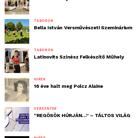
TÁBOROK
Bella István Versművészeti Szeminárium
TÁBOROK
Latinovits Színész Felkészítő Műhely
HÍREK
16 éve halt meg Polcz Alaine
VERSENYEK
“REGÖSÖK HÚRJÁN…” – TÁLTOS VILÁG
HÍREK