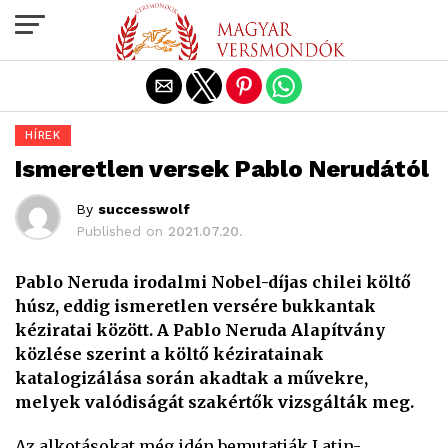
Exit mobile version
HÍREK
Ismeretlen versek Pablo Nerudától
By
successwolf
Published on
2021.07.20.
Pablo Neruda irodalmi Nobel-díjas chilei költő
húsz, eddig ismeretlen versére bukkantak
kéziratai között. A Pablo Neruda Alapítvány
közlése szerint a költő kéziratainak
katalogizálása során akadtak a művekre,
melyek valódiságát szakértők vizsgálták meg.
Az alkotásokat még idén bemutatják Latin-