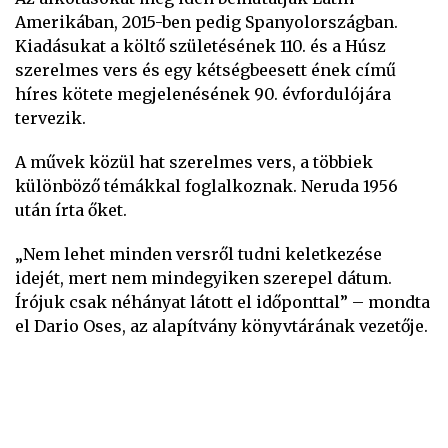
Amerikában, 2015-ben pedig Spanyolországban.
Kiadásukat a költő születésének 110. és a Húsz
szerelmes vers és egy kétségbeesett ének című
híres kötete megjelenésének 90. évfordulójára
tervezik.
A művek közül hat szerelmes vers, a többiek
különböző témákkal foglalkoznak. Neruda 1956
után írta őket.
„Nem lehet minden versről tudni keletkezése
idejét, mert nem mindegyiken szerepel dátum.
Írójuk csak néhányat látott el időponttal” – mondta
el Dario Oses, az alapítvány könyvtárának vezetője.