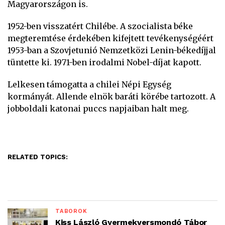
Magyarországon is.
1952-ben visszatért Chilébe. A szocialista béke
megteremtése érdekében kifejtett tevékenységéért
1953-ban a Szovjetunió Nemzetközi Lenin-békedíjjal
tüntette ki. 1971-ben irodalmi Nobel-díjat kapott.
Lelkesen támogatta a chilei Népi Egység
kormányát. Allende elnök baráti körébe tartozott. A
jobboldali katonai puccs napjaiban halt meg.
RELATED TOPICS:
TÁBOROK
Kiss László Gyermekversmondó Tábor