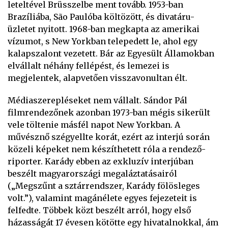
leteltével Brüsszelbe ment tovább. 1953-ban
Brazíliába, São Paulóba költözött, és divatáru-
üzletet nyitott. 1968-ban megkapta az amerikai
vízumot, s New Yorkban telepedett le, ahol egy
kalapszalont vezetett. Bár az Egyesült Államokban
elvállalt néhány fellépést, és lemezei is
megjelentek, alapvetően visszavonultan élt.
Médiaszerepléseket nem vállalt. Sándor Pál
filmrendezőnek azonban 1973-ban mégis sikerült
vele töltenie másfél napot New Yorkban. A
művésznő szégyellte korát, ezért az interjú során
közeli képeket nem készíthetett róla a rendező-
riporter. Karády ebben az exkluzív interjúban
beszélt magyarországi megaláztatásairól
(„Megszűnt a sztárrendszer, Karády fölösleges
volt.”), valamint magánélete egyes fejezeteit is
felfedte. Többek közt beszélt arról, hogy első
házasságát 17 évesen kötötte egy hivatalnokkal, ám