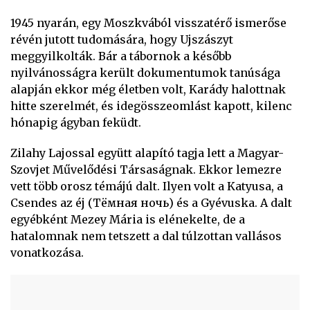
1945 nyarán, egy Moszkvából visszatérő ismerőse
révén jutott tudomására, hogy Ujszászyt
meggyilkolták. Bár a tábornok a később
nyilvánosságra került dokumentumok tanúsága
alapján ekkor még életben volt, Karády halottnak
hitte szerelmét, és idegösszeomlást kapott, kilenc
hónapig ágyban feküdt.
Zilahy Lajossal együtt alapító tagja lett a Magyar-
Szovjet Művelődési Társaságnak. Ekkor lemezre
vett több orosz témájú dalt. Ilyen volt a Katyusa, a
Csendes az éj (Тёмная ночь) és a Gyévuska. A dalt
egyébként Mezey Mária is elénekelte, de a
hatalomnak nem tetszett a dal túlzottan vallásos
vonatkozása.