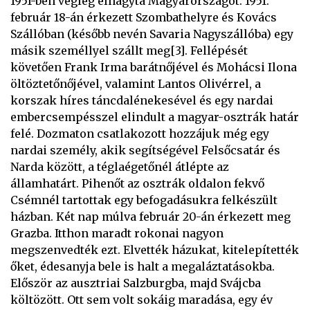
1951-ben végleg elhagyta Magyarországot. 1951.
február 18-án érkezett Szombathelyre és Kovács
Szállóban (később nevén Savaria Nagyszállóba) egy
másik személlyel szállt meg[3]. Fellépését
követően Frank Irma barátnőjével és Mohácsi Ilona
öltöztetőnőjével, valamint Lantos Olivérrel, a
korszak híres táncdalénekesével és egy nardai
embercsempésszel elindult a magyar-osztrák határ
felé. Dozmaton csatlakozott hozzájuk még egy
nardai személy, akik segítségével Felsőcsatár és
Narda között, a téglaégetőnél átlépte az
államhatárt. Pihenőt az osztrák oldalon fekvő
Csémnél tartottak egy befogadásukra felkészült
házban. Két nap múlva február 20-án érkezett meg
Grazba. Itthon maradt rokonai nagyon
megszenvedték ezt. Elvették házukat, kitelepítették
őket, édesanyja bele is halt a megaláztatásokba.
Először az ausztriai Salzburgba, majd Svájcba
költözött. Ott sem volt sokáig maradása, egy év