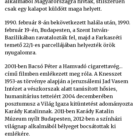
alkalmából Magyarországra hívták, stílszerűen
csak egy kalapot küldött maga helyett.
1990. február 8-án bekövetkezett halála után, 1990.
február 19-én, Budapesten, a Szent István-
Bazilikában ravatalozták fel, majd a Farkasréti
temető 22/1-es parcellájában helyezték örök
nyugalomra.
2001-ben Bacsó Péter a Hamvadó cigarettavég…
című filmben emlékezett meg róla. A Knesszet
1953-as törvénye alapján a jeruzsálemi Jad Vasem
Intézet a vészkorszak alatt tanúsított hősies,
humanitárius tetteiért 2004 decemberében
posztumusz a Világ Igaza kitüntetést adományozta
Karády Katalinnak. 2011-ben Karády Katalin
Múzeum nyílt Budapesten, 2012-ben a színházi
világnap alkalmából bélyeget bocsátottak ki
emlékére.