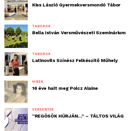
Kiss László Gyermekversmondó Tábor
TÁBOROK
Bella István Versművészeti Szeminárium
TÁBOROK
Latinovits Színész Felkészítő Műhely
HÍREK
16 éve halt meg Polcz Alaine
VERSENYEK
“REGÖSÖK HÚRJÁN…” – TÁLTOS VILÁG