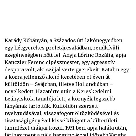
Karády Kőbányán, a Százados úti lakónegyedben,
egy hétgyerekes proletárcsaládban, rendkívüli
szegénységben nőtt fel. Anyja Lőrinc Rozália, apja
Kanczler Ferenc cipészmester, egy agresszív
despota volt, aki szíjjal verte gyerekeit. Katalin egy,
a korra jellemző akció keretében öt éven át
külföldön – Svájcban, illetve Hollandiában –
nevelkedett. Hazatérte után a Kereskedelmi
Leányiskola tanulója lett, a környék legszebb
lányának tartották. Külföldön szerzett
nyelvtudásával, visszafogott öltözködésével és
tisztaságigényével kissé kilógott a külterületi
tanintézet diákjai közül. 1931-ben, apja halála után,
férjhez ment a nála harminc évvel idősebb Vargha