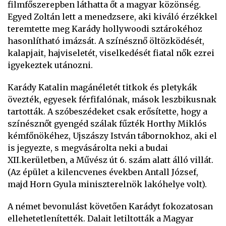
filmfőszerepben láthatta őt a magyar közönség.
Egyed Zoltán lett a menedzsere, aki kiváló érzékkel
teremtette meg Karády hollywoodi sztárokéhoz
hasonlítható imázsát. A színésznő öltözködését,
kalapjait, hajviseletét, viselkedését fiatal nők ezrei
igyekeztek utánozni.
Karády Katalin magánéletét titkok és pletykák
övezték, egyesek férfifalónak, mások leszbikusnak
tartották. A szóbeszédeket csak erősítette, hogy a
színésznőt gyengéd szálak fűzték Horthy Miklós
kémfőnökéhez, Ujszászy István tábornokhoz, aki el
is jegyezte, s megvásárolta neki a budai
XII.kerületben, a Művész út 6. szám alatt álló villát.
(Az épület a kilencvenes években Antall József,
majd Horn Gyula miniszterelnök lakóhelye volt).
A német bevonulást követően Karádyt fokozatosan
ellehetetlenítették. Dalait letiltották a Magyar