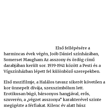
Első fellépésére a
harmincas évek végén, Joób Dániel színházában,
Somerset Maugham Az asszony és ördög című
darabjában került sor. 1939-1941 között a Pesti és a
Vígszínházban lépett fel különböző szerepekben.
Első mozifilmje, a Halálos tavasz sikerét követően a
kor ünnepelt dívája, szexszimbólum lett.
Erotikusan búgó, bársonyos hangjával, erős,
szuverén, a „végzet asszonya” karakterével szinte
megigézte a férfiakat. Kilenc év alatt húsz