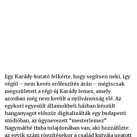
Egy Karády-kutató felkérte, hogy segítsen neki, így
végül – nem kevés erőfeszítés árán – mégiscsak
megszületett a régi-új Karády lemez, amely
azonban még nem került a nyilvánosság elé. Az
egykori egyesült államokbeli házban készült
hanganyagot először digitalizálták egy budapesti
stúdióban, az úgynevezett “mesterlemez”
Nagymáthé Huba tulajdonában van, aki hozzáfűzte:
az egyik szám rögzítésekor a család kutyája ugatott