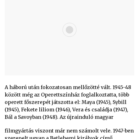
A háború után fokozatosan mellőzötté vált. 1945-48
között még az Operettszínház foglalkoztatta, több
operett főszerepét játszotta el: Maya (1945), Sybill
(1945), Fekete liliom (1946), Vera és családja (1947),
Bál a Savoyban (1948). Az újrainduló magyar
filmgyártás viszont már nem számolt vele. 1947-ben
szerepelt ugyan a Betlehemi királyok című