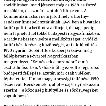
rövidfilmben, majd játszott még az 1948-as Forró
mezőkben, de ez már az utolsó filmje volt. A
kommunizmusban nem jutott hely a Horthy-
rendszer ünnepelt sztárjának. 1949-ben a hivatalos
kultúrpolitika betiltotta a filmjeit, ő maga pedig
nem léphetett fel többé budapesti nagyszínházban.
Karády nehezen viselte a mellőzöttséget, a vidéki
kultúrházak részeg közönségét, akik kifütyülték.
1950 nyarán, Gobbi Hilda közbenjárásával még
felléphetett a Fővárosi Nagycirkuszban
megrendezett “Színészek a porondon” című
esztrádműsorban. Valószínűleg ez volt a legutolsó
budapesti fellépése. Ezután már csak vidéken
léphetett fel. Utolsó magyarországi fellépése 1950
őszén volt Kecskeméten, ahol – saját nyilatkozata
szerint – a közönség kifütyülte és sörösüvegeket
vágtak hozzá.