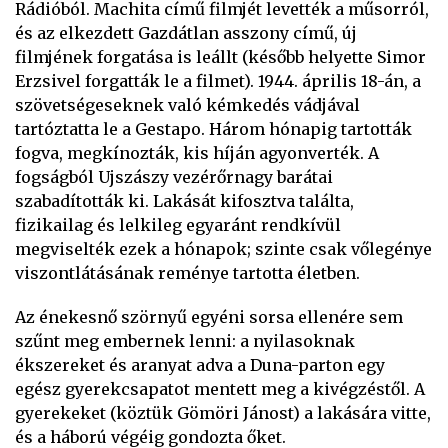
Rádióból. Machita című filmjét levették a műsorról,
és az elkezdett Gazdátlan asszony című, új
filmjének forgatása is leállt (később helyette Simor
Erzsivel forgatták le a filmet). 1944. április 18-án, a
szövetségeseknek való kémkedés vádjával
tartóztatta le a Gestapo. Három hónapig tartották
fogva, megkínozták, kis híján agyonverték. A
fogságból Ujszászy vezérőrnagy barátai
szabadították ki. Lakását kifosztva találta,
fizikailag és lelkileg egyaránt rendkívül
megviselték ezek a hónapok; szinte csak vőlegénye
viszontlátásának reménye tartotta életben.
Az énekesnő szörnyű egyéni sorsa ellenére sem
szűnt meg embernek lenni: a nyilasoknak
ékszereket és aranyat adva a Duna-parton egy
egész gyerekcsapatot mentett meg a kivégzéstől. A
gyerekeket (köztük Gömöri Jánost) a lakására vitte,
és a háború végéig gondozta őket.