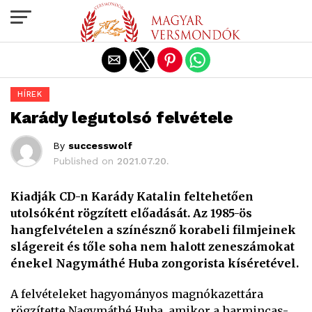
Exit mobile version
HÍREK
Karády legutolsó felvétele
By
successwolf
Published on
2021.07.20.
Kiadják CD-n Karády Katalin feltehetően
utolsóként rögzített előadását. Az 1985-ös
hangfelvételen a színésznő korabeli filmjeinek
slágereit és tőle soha nem halott zeneszámokat
énekel Nagymáthé Huba zongorista kíséretével.
A felvételeket hagyományos magnókazettára
rögzítette Nagymáthé Huba, amikor a harmincas-