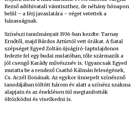
Rezső adóhivatali vámtiszthez, de néhány hónapon
belül – a férj javaslatára – véget vetettek a
házasságnak.
Színészi tanulmányait 1936-ban kezdte: Tarnay
Ernőtől, majd Bárdos Artúrtól vett órákat. A fiatal
szépséget Egyed Zoltán újságíró-laptulajdonos
fedezte fel egy budai mulatóban, tőle származik a
jól csengő Karády művésznév is. Ugyancsak Egyed
mutatta be a rendező Csathó Kálmán feleségének,
Cs. Aczél Ilonának. Az egykor ünnepelt színésznő
tanodájában töltött három év alatt a színész szakma
alapjain és az éneklésen túl megtanították
öltözködni és viselkedni is.