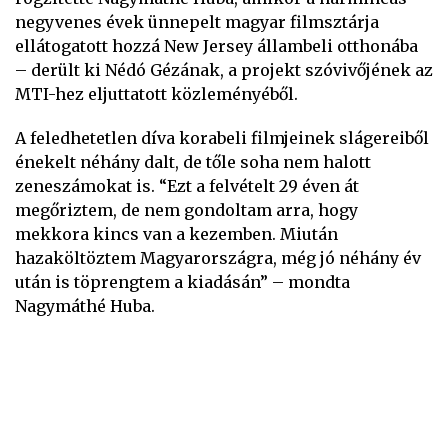
negyvenes évek ünnepelt magyar filmsztárja
ellátogatott hozzá New Jersey állambeli otthonába
– derült ki Nédó Gézának, a projekt szóvivőjének az
MTI-hez eljuttatott közleményéből.
A feledhetetlen díva korabeli filmjeinek slágereiből
énekelt néhány dalt, de tőle soha nem halott
zeneszámokat is. “Ezt a felvételt 29 éven át
megőriztem, de nem gondoltam arra, hogy
mekkora kincs van a kezemben. Miután
hazaköltöztem Magyarországra, még jó néhány év
után is töprengtem a kiadásán” – mondta
Nagymáthé Huba.