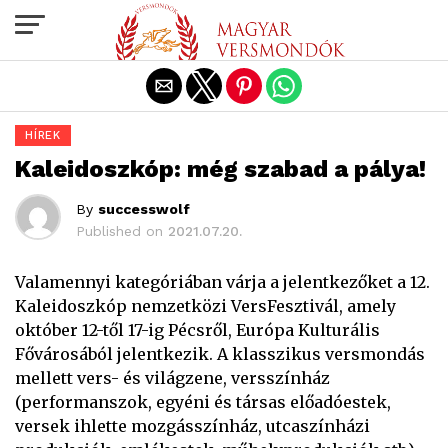
Exit mobile version
HÍREK
Kaleidoszkóp: még szabad a pálya!
By
successwolf
Published on
2021.07.20.
Valamennyi kategóriában várja a jelentkezőket a 12.
Kaleidoszkóp nemzetközi VersFesztivál, amely
október 12-től 17-ig Pécsről, Európa Kulturális
Fővárosából jelentkezik. A klasszikus versmondás
mellett vers- és világzene, versszínház
(performanszok, egyéni és társas előadóestek,
versek ihlette mozgásszínház, utcaszínházi