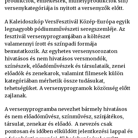
produkciók, emlékestek, műhelyprodukciók stb.)
versenykategóriája is nyitott a versenyzők előtt.
A Kaleidoszkóp VersFesztivál Közép-Európa egyik
legnagyobb pódiumművészeti seregszemléje. Az
fesztivál versenyprogramjában a költészet
valamennyi írott és színpadi formája
bemutatkozik. Az egyhetes versenysorozaton
hivatásos és nem hivatásos versmondók,
színészek, előadóművészek és társulataik, zenei
előadók és zenekarok, valamint filmesek külön
kategóriában mérhetik össze tudásukat,
tehetségüket. A versenyprogramok közönség előtt
zajlanak.
A versenyprogramba nevezhet bármely hivatásos
és nem előadóművész, színművész, színjátékos,
társulat, zenekar és előadó. A nevezés csak
pontosan és időben elküldött jelentkezési lappal és