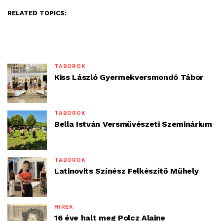
RELATED TOPICS:
TÁBOROK
Kiss László Gyermekversmondó Tábor
TÁBOROK
Bella István Versművészeti Szeminárium
TÁBOROK
Latinovits Színész Felkészítő Műhely
HÍREK
16 éve halt meg Polcz Alaine