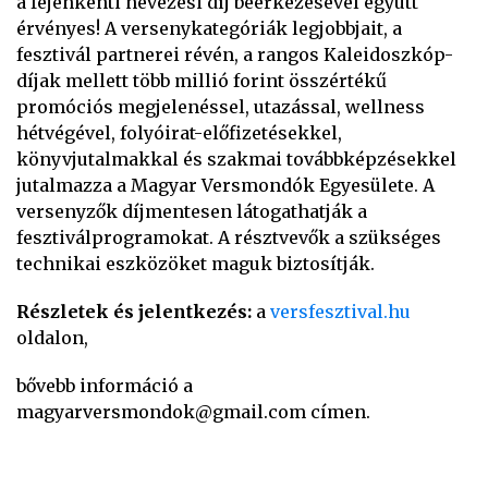
a fejenkénti nevezési díj beérkezésével együtt
érvényes! A versenykategóriák legjobbjait, a
fesztivál partnerei révén, a rangos Kaleidoszkóp-
díjak mellett több millió forint összértékű
promóciós megjelenéssel, utazással, wellness
hétvégével, folyóirat-előfizetésekkel,
könyvjutalmakkal és szakmai továbbképzésekkel
jutalmazza a Magyar Versmondók Egyesülete. A
versenyzők díjmentesen látogathatják a
fesztiválprogramokat. A résztvevők a szükséges
technikai eszközöket maguk biztosítják.
Részletek és jelentkezés:
a
versfesztival.hu
oldalon,
bővebb információ a
magyarversmondok@gmail.com címen.