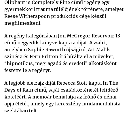
Oliphant is Completely Fine című regény egy
gyermekkori trauma túlélőjének története, amelyet
Reese Witherspoon produkciós cége készül
megfilmesíteni.
A regény kategóriában Jon McGregor Reservoir 13
című negyedik könyve kapta a díjat. A zsűri,
amelyben Sophie Raworth újságíró, Art Malik
színész és Fern Britton író bírálta el a műveket,
“hipnotikus, megragadó és eredeti” alkotásként
festette le a regényt.
A legjobb életrajz díját Rebecca Stott kapta In The
Days of Rain című, saját családtörténetét felidéző
kötetéért. A memoár bemutatja az írónő és néhai
apja életét, amely egy keresztény fundamentalista
szektában telt.