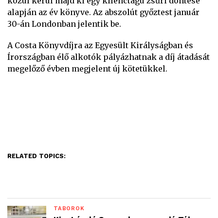
közül kerül majd ki egy kilenctagú zsűri döntése
alapján az év könyve. Az abszolút győztest január
30-án Londonban jelentik be.
A Costa Könyvdíjra az Egyesült Királyságban és
Írországban élő alkotók pályázhatnak a díj átadását
megelőző évben megjelent új kötetükkel.
RELATED TOPICS:
TÁBOROK