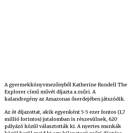
A gyermekkönyvmezőnyből Katherine Rundell The
Explorer című művét díjazta a zsűri. A
kalandregény az Amazonas őserdejében játszódik.
Az öt díjazottat, akik egyenként 5-5 ezer fontos (1,7
millió forintos) jutalomban is részesülnek, 620
pályázó közül választották ki. A nyertes munkák