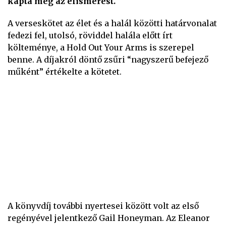
kapta meg az elismerést.
A verseskötet az élet és a halál közötti határvonalat
fedezi fel, utolsó, röviddel halála előtt írt
költeménye, a Hold Out Your Arms is szerepel
benne. A díjakról döntő zsűri “nagyszerű befejező
műként” értékelte a kötetet.
A könyvdíj további nyertesei között volt az első
regényével jelentkező Gail Honeyman. Az Eleanor