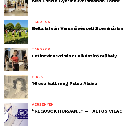
Kiss László Gyermekversmondó Tábor
TÁBOROK
Bella István Versművészeti Szeminárium
TÁBOROK
Latinovits Színész Felkészítő Műhely
HÍREK
16 éve halt meg Polcz Alaine
VERSENYEK
“REGÖSÖK HÚRJÁN…” – TÁLTOS VILÁG