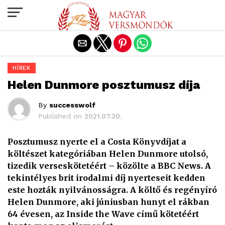
Exit mobile version
HÍREK
Helen Dunmore posztumusz díja
By
successwolf
Published on
2021.07.20.
Posztumusz nyerte el a Costa Könyvdíjat a
költészet kategóriában Helen Dunmore utolsó,
tizedik verseskötetéért – közölte a BBC News. A
tekintélyes brit irodalmi díj nyerteseit kedden
este hozták nyilvánosságra. A költő és regényíró
Helen Dunmore, aki júniusban hunyt el rákban
64 évesen, az Inside the Wave című kötetéért