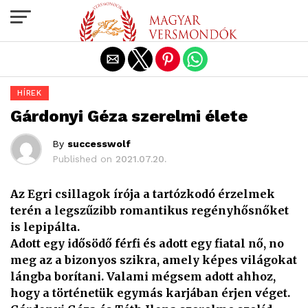
Exit mobile version
HÍREK
Gárdonyi Géza szerelmi élete
By
successwolf
Published on
2021.07.20.
Az Egri csillagok írója a tartózkodó érzelmek
terén a legszűzibb romantikus regényhősnőket
is lepipálta.
Adott egy idősödő férfi és adott egy fiatal nő, no
meg az a bizonyos szikra, amely képes világokat
lángba borítani. Valami mégsem adott ahhoz,
hogy a történetük egymás karjában érjen véget.