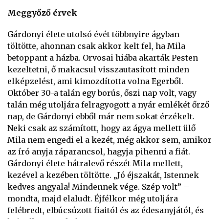
Meggyőző érvek
Gárdonyi élete utolsó évét többnyire ágyban
töltötte, ahonnan csak akkor kelt fel, ha Mila
betoppant a házba. Orvosai hiába akarták Pesten
kezeltetni, ő makacsul visszautasított minden
elképzelést, ami kimozdította volna Egerből.
Október 30-a talán egy borús, őszi nap volt, vagy
talán még utoljára felragyogott a nyár emlékét őrző
nap, de Gárdonyi ebből már nem sokat érzékelt.
Neki csak az számított, hogy az ágya mellett ülő
Mila nem engedi el a kezét, még akkor sem, amikor
az író anyja ráparancsol, hagyja pihenni a fiát.
Gárdonyi élete hátralevő részét Mila mellett,
kezével a kezében töltötte. „Jó éjszakát, Istennek
kedves angyala! Mindennek vége. Szép volt” –
mondta, majd elaludt. Éjfélkor még utoljára
felébredt, elbúcsúzott fiaitól és az édesanyjától, és