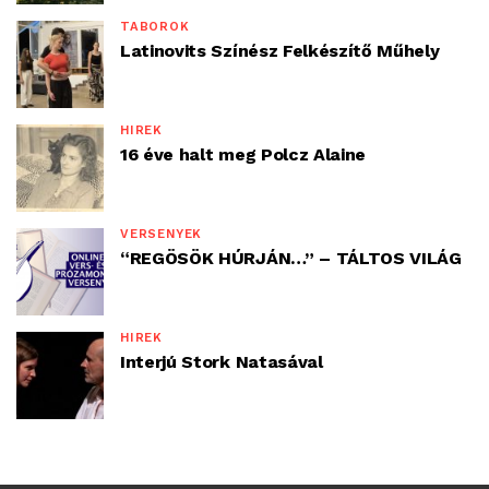
TÁBOROK
Latinovits Színész Felkészítő Műhely
HÍREK
16 éve halt meg Polcz Alaine
VERSENYEK
“REGÖSÖK HÚRJÁN…” – TÁLTOS VILÁG
HÍREK
Interjú Stork Natasával