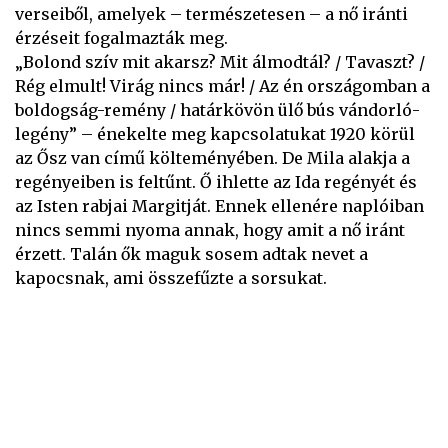
verseiből, amelyek – természetesen – a nő iránti
érzéseit fogalmazták meg.
„Bolond szív mit akarsz? Mit álmodtál? / Tavaszt? /
Rég elmult! Virág nincs már! / Az én országomban a
boldogság-remény / határkövön ülő bús vándorló-
legény” – énekelte meg kapcsolatukat 1920 körül
az Ősz van című költeményében. De Mila alakja a
regényeiben is feltűnt. Ő ihlette az Ida regényét és
az Isten rabjai Margitját. Ennek ellenére naplóiban
nincs semmi nyoma annak, hogy amit a nő iránt
érzett. Talán ők maguk sosem adtak nevet a
kapocsnak, ami összefűzte a sorsukat.