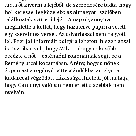
tudta őt kiverni a fejéből, de szerencsére tudta, hogy
hol keresse: legközelebb az almagyari szőlőben
találkoztak szüret idején. A nap olyannyira
megihlette a költőt, hogy hazatérve papírra vetett
egy szerelmes verset. Az udvarlással sem hagyott
fel. Eger jól informált polgára lehetett, hiszen azzal
is tisztában volt, hogy Mila – ahogyan később
becézte a nőt – esténként rokonainak segít be a
Remény utcai kocsmában. A tény, hogy a nőnek
éppen azt a regényét vitte ajándékba, amelyet a
kudarccal végződött házassága ihletett, jól mutatja,
hogy Gárdonyi valóban nem értett a szebbik nem
nyelvén.