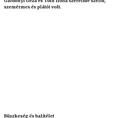
Gárdonyi Géza és Tóth Ilona szerelme szelíd,
szemérmes és plátói volt.
Büszkeség és balítélet