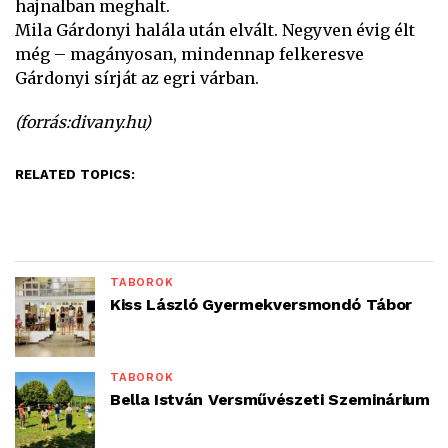
hajnalban meghalt.
Mila Gárdonyi halála után elvált. Negyven évig élt
még – magányosan, mindennap felkeresve
Gárdonyi sírját az egri várban.
(forrás:divany.hu)
RELATED TOPICS:
TÁBOROK
Kiss László Gyermekversmondó Tábor
TÁBOROK
Bella István Versművészeti Szeminárium