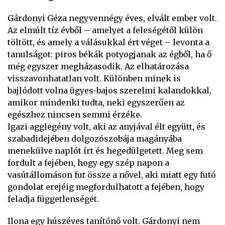
Gárdonyi Géza negyvennégy éves, elvált ember volt.
Az elmúlt tíz évből – amelyet a feleségétől külön
töltött, és amely a válásukkal ért véget – levonta a
tanulságot: piros békák potyogjanak az égből, ha ő
még egyszer megházasodik. Az elhatározása
visszavonhatatlan volt. Különben minek is
bajlódott volna ügyes-bajos szerelmi kalandokkal,
amikor mindenki tudta, neki egyszerűen az
egészhez nincsen semmi érzéke.
Igazi agglegény volt, aki az anyjával élt együtt, és
szabadidejében dolgozószobája magányába
menekülve naplót írt és hegedülgetett. Meg sem
fordult a fejében, hogy egy szép napon a
vasútállomáson fut össze a nővel, aki miatt egy futó
gondolat erejéig megfordulhatott a fejében, hogy
feladja függetlenségét.
Ilona egy húszéves tanítónő volt. Gárdonyi nem