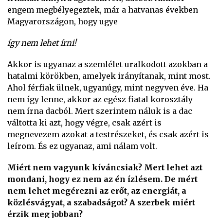
engem megbélyegeztek, már a hatvanas években
Magyarországon, hogy ugye
így nem lehet írni!
Akkor is ugyanaz a szemlélet uralkodott azokban a
hatalmi körökben, amelyek irányítanak, mint most.
Ahol férfiak ülnek, ugyanúgy, mint negyven éve. Ha
nem így lenne, akkor az egész fiatal korosztály
nem írna dacból. Mert szerintem náluk is a dac
váltotta ki azt, hogy végre, csak azért is
megnevezem azokat a testrészeket, és csak azért is
leírom. És ez ugyanaz, ami nálam volt.
Miért nem vagyunk kíváncsiak? Mert lehet azt
mondani, hogy ez nem az én ízlésem. De mért
nem lehet megérezni az erőt, az energiát, a
közlésvágyat, a szabadságot? A szerbek miért
érzik meg jobban?