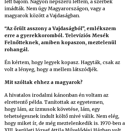
lett bajom. Nagyon népszerű lettem, a szerbek
imádták. Nem úgy Magyarországon, vagy a
magyarok között a Vajdaságban.
“Az őrült asszony a Vajdaságból”, emlékszem
erre a gyerekkoromból. Televíziós Mesék
Felnőtteknek, amiben kopaszon, meztelenül
rohangál.
Én kértem, hogy legyek kopasz. Hagyták, csak az
volt a lényeg, hogy a mellem látszódjék.
Mit szóltak ehhez a magyarok?
A hivatalos irodalmi kánonban én voltam az
elrettentő példa. Tanítottak az egyetemen,
hogy lám, az izmusok követése, lám, egy
tehetségesnek indult költő mivé válik. Nem elég,
hogy miket ír, de még meztelenkedik is. 1970-ben a
XIII. kerületi József Attila Művelődési Házban volt