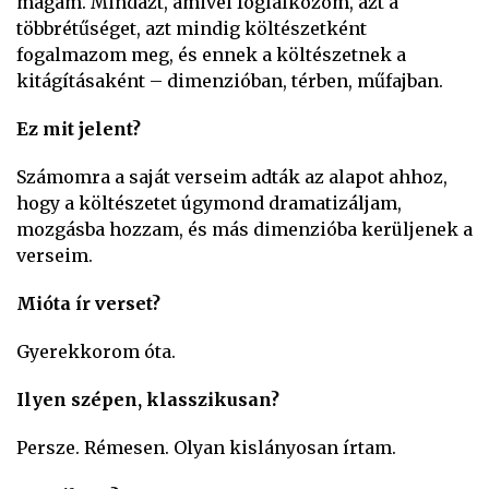
magam. Mindazt, amivel foglalkozom, azt a
többrétűséget, azt mindig költészetként
fogalmazom meg, és ennek a költészetnek a
kitágításaként – dimenzióban, térben, műfajban.
Ez mit jelent?
Számomra a saját verseim adták az alapot ahhoz,
hogy a költészetet úgymond dramatizáljam,
mozgásba hozzam, és más dimenzióba kerüljenek a
verseim.
Mióta ír verset?
Gyerekkorom óta.
Ilyen szépen, klasszikusan?
Persze. Rémesen. Olyan kislányosan írtam.