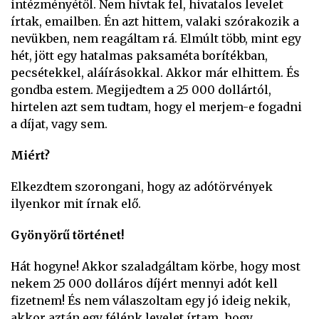
intézményétől. Nem hívtak fel, hivatalos levelet
írtak, emailben. Én azt hittem, valaki szórakozik a
nevükben, nem reagáltam rá. Elmúlt több, mint egy
hét, jött egy hatalmas paksaméta borítékban,
pecsétekkel, aláírásokkal. Akkor már elhittem. És
gondba estem. Megijedtem a 25 000 dollártól,
hirtelen azt sem tudtam, hogy el merjem-e fogadni
a díjat, vagy sem.
Miért?
Elkezdtem szorongani, hogy az adótörvények
ilyenkor mit írnak elő.
Gyönyörű történet!
Hát hogyne! Akkor szaladgáltam körbe, hogy most
nekem 25 000 dolláros díjért mennyi adót kell
fizetnem! És nem válaszoltam egy jó ideig nekik,
akkor aztán egy félénk levelet írtam, hogy