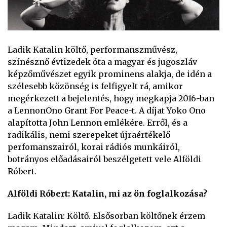
Ladik Katalin költő, performanszművész,
színésznő évtizedek óta a magyar és jugoszláv
képzőművészet egyik prominens alakja, de idén a
szélesebb közönség is felfigyelt rá, amikor
megérkezett a bejelentés, hogy megkapja 2016-ban
a LennonOno Grant For Peace-t. A díjat Yoko Ono
alapította John Lennon emlékére. Erről, és a
radikális, nemi szerepeket újraértékelő
perfomanszairól, korai rádiós munkáiról,
botrányos előadásairól beszélgetett vele Alföldi
Róbert.
Alföldi Róbert: Katalin, mi az ön foglalkozása?
Ladik Katalin: Költő. Elsősorban költőnek érzem