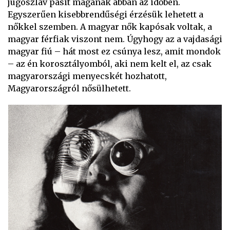
jugoszláv pasit magának abban az időben.
Egyszerűen kisebbrendűségi érzésük lehetett a
nőkkel szemben. A magyar nők kapósak voltak, a
magyar férfiak viszont nem. Úgyhogy az a vajdasági
magyar fiú – hát most ez csúnya lesz, amit mondok
– az én korosztályomból, aki nem kelt el, az csak
magyarországi menyecskét hozhatott,
Magyarországról nősülhetett.