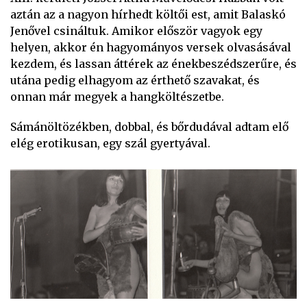
aztán az a nagyon hírhedt költői est, amit Balaskó
Jenővel csináltuk. Amikor először vagyok egy
helyen, akkor én hagyományos versek olvasásával
kezdem, és lassan áttérek az énekbeszédszerűre, és
utána pedig elhagyom az érthető szavakat, és
onnan már megyek a hangköltészetbe.
Sámánöltözékben, dobbal, és bőrdudával adtam elő
elég erotikusan, egy szál gyertyával.