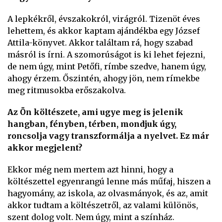
A lepkékről, évszakokról, virágról. Tizenöt éves
lehettem, és akkor kaptam ajándékba egy József
Attila-könyvet. Akkor találtam rá, hogy szabad
másról is írni. A szomorúságot is ki lehet fejezni,
de nem úgy, mint Petőfi, rímbe szedve, hanem úgy,
ahogy érzem. Őszintén, ahogy jön, nem rímekbe
meg ritmusokba erőszakolva.
Az Ön költészete, ami ugye meg is jelenik
hangban, fényben, térben, mondjuk úgy,
roncsolja vagy transzformálja a nyelvet. Ez már
akkor megjelent?
Ekkor még nem mertem azt hinni, hogy a
költészettel egyenrangú lenne más műfaj, hiszen a
hagyomány, az iskola, az olvasmányok, és az, amit
akkor tudtam a költészetről, az valami különös,
szent dolog volt. Nem úgy, mint a színház.