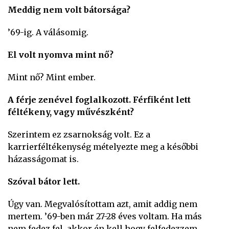
Meddig nem volt bátorsága?
’69-ig. A válásomig.
El volt nyomva mint nő?
Mint nő? Mint ember.
A férje zenével foglalkozott. Férfiként lett
féltékeny, vagy művészként?
Szerintem ez zsarnokság volt. Ez a
karrierféltékenység mételyezte meg a későbbi
házasságomat is.
Szóval bátor lett.
Úgy van. Megvalósítottam azt, amit addig nem
mertem. ’69-ben már 27-28 éves voltam. Ha más
nem fedez fel, akkor én kell hogy felfedezzem,