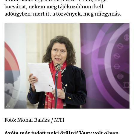
bocsánat, nekem még tájékozódnom kell
adóügyben, mert itt a törvények, meg miegymás.
Fotó: Mohai Balázs / MTI
Azóta már tudott neki örülni? Vagy volt olyan