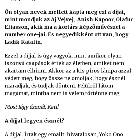
Ön olyan nevek mellett kapta meg ezt a díjat,
mint mondjuk az Aj Vejvej, Anish Kapoor, Olafur
Eliasson, akik ma a kortárs képzőművészet a
number one-jai. És negyedikként ott van, hogy
Ladik Katalin.
Ezzel a díjjal is úgy vagyok, mint amikor olyan
iszonyú csapások értek az életben, amiket nem
akartam elhinni. Akkor az a kis piros lámpa azzal
védett meg, hogy össze ne omoljak, hogy észnél
maradjak, és tudjak dönteni. Felülről látom
magamat, mintha nem is velem történne meg.
Most légy észnél, Kati!
A díjjal legyen észnél?
A díjjal. Írtak egy emailt, hivatalosan, Yoko Ono