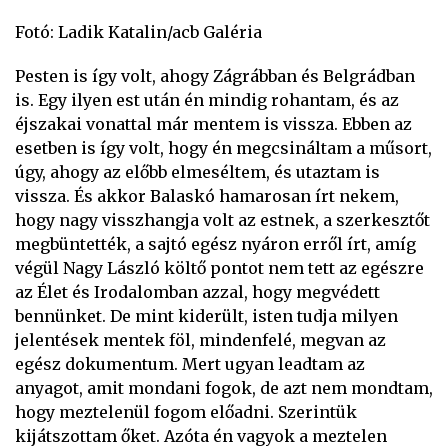
Fotó: Ladik Katalin/acb Galéria
Pesten is így volt, ahogy Zágrábban és Belgrádban
is. Egy ilyen est után én mindig rohantam, és az
éjszakai vonattal már mentem is vissza. Ebben az
esetben is így volt, hogy én megcsináltam a műsort,
úgy, ahogy az előbb elmeséltem, és utaztam is
vissza. És akkor Balaskó hamarosan írt nekem,
hogy nagy visszhangja volt az estnek, a szerkesztőt
megbüntették, a sajtó egész nyáron erről írt, amíg
végül Nagy László költő pontot nem tett az egészre
az Élet és Irodalomban azzal, hogy megvédett
bennünket. De mint kiderült, isten tudja milyen
jelentések mentek föl, mindenfelé, megvan az
egész dokumentum. Mert ugyan leadtam az
anyagot, amit mondani fogok, de azt nem mondtam,
hogy meztelenül fogom előadni. Szerintük
kijátszottam őket. Azóta én vagyok a meztelen