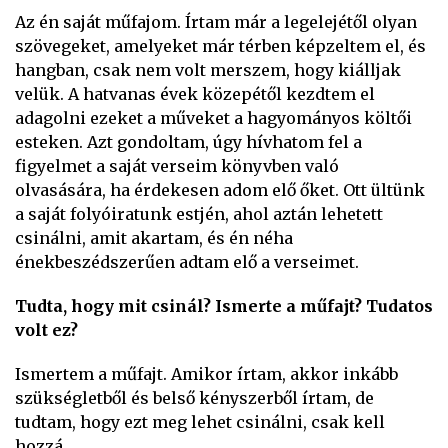
Az én saját műfajom. Írtam már a legelejétől olyan
szövegeket, amelyeket már térben képzeltem el, és
hangban, csak nem volt merszem, hogy kiálljak
velük. A hatvanas évek közepétől kezdtem el
adagolni ezeket a műveket a hagyományos költői
esteken. Azt gondoltam, úgy hívhatom fel a
figyelmet a saját verseim könyvben való
olvasására, ha érdekesen adom elő őket. Ott ültünk
a saját folyóiratunk estjén, ahol aztán lehetett
csinálni, amit akartam, és én néha
énekbeszédszerűen adtam elő a verseimet.
Tudta, hogy mit csinál? Ismerte a műfajt? Tudatos
volt ez?
Ismertem a műfajt. Amikor írtam, akkor inkább
szükségletből és belső kényszerből írtam, de
tudtam, hogy ezt meg lehet csinálni, csak kell
hozzá…