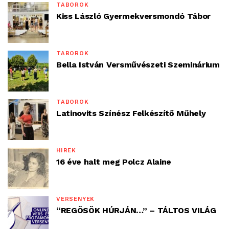
TÁBOROK
Kiss László Gyermekversmondó Tábor
TÁBOROK
Bella István Versművészeti Szeminárium
TÁBOROK
Latinovits Színész Felkészítő Műhely
HÍREK
16 éve halt meg Polcz Alaine
VERSENYEK
“REGÖSÖK HÚRJÁN…” – TÁLTOS VILÁG