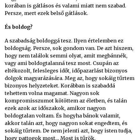
korában is gátlásos és valami miatt nem szabad.
Persze, mert ezek belső gátlások.
És boldog?
A szabadság boldoggá tesz. Ilyen értelemben ez
boldogság. Persze, sok gondom van. De azt hiszem,
hogy nem találok semmi olyat, amit megbánnék,
vagy ami boldogtalanná tesz most. Csupán az
eltékozolt, felesleges időt, időpazarlást bizonyos
dolgok magyarázására. Meg az, hogy sokáig tűrtem
bizonyos helyzeteket. Korábban is szabaddá
tehettem volna magamat. Nagyon sok
kompromisszumot kötöttem az életben, és talán
ezek azok az időszakok, amikor nagyon
boldogtalan voltam. És hogyha bánok valamit,
akkor talán azt, hogy nagyon sokat engedtem, és
sokáig tűrtem. De nem jelenti azt, hogy isten tudja,
hogy pattogok most… Most is tűrök.