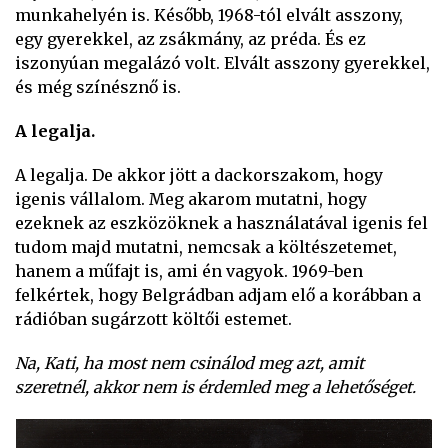
munkahelyén is. Később, 1968-tól elvált asszony,
egy gyerekkel, az zsákmány, az préda. És ez
iszonyúan megalázó volt. Elvált asszony gyerekkel,
és még színésznő is.
A legalja.
A legalja. De akkor jött a dackorszakom, hogy
igenis vállalom. Meg akarom mutatni, hogy
ezeknek az eszközöknek a használatával igenis fel
tudom majd mutatni, nemcsak a költészetemet,
hanem a műfajt is, ami én vagyok. 1969-ben
felkértek, hogy Belgrádban adjam elő a korábban a
rádióban sugárzott költői estemet.
Na, Kati, ha most nem csinálod meg azt, amit
szeretnél, akkor nem is érdemled meg a lehetőséget.