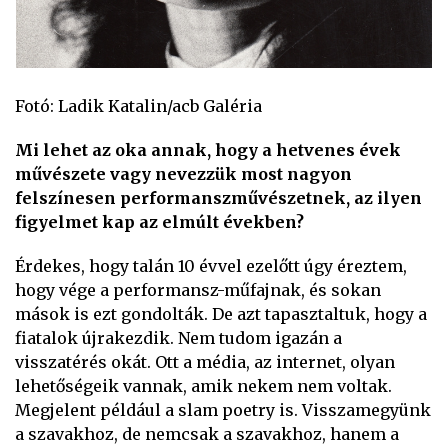
Fotó: Ladik Katalin/acb Galéria
Mi lehet az oka annak, hogy a hetvenes évek
művészete vagy nevezzük most nagyon
felszínesen performanszművészetnek, az ilyen
figyelmet kap az elmúlt években?
Érdekes, hogy talán 10 évvel ezelőtt úgy éreztem,
hogy vége a performansz-műfajnak, és sokan
mások is ezt gondolták. De azt tapasztaltuk, hogy a
fiatalok újrakezdik. Nem tudom igazán a
visszatérés okát. Ott a média, az internet, olyan
lehetőségeik vannak, amik nekem nem voltak.
Megjelent például a slam poetry is. Visszamegyünk
a szavakhoz, de nemcsak a szavakhoz, hanem a