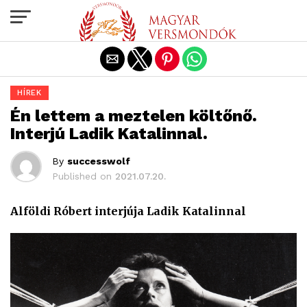
Exit mobile version
HÍREK
Én lettem a meztelen költőnő.
Interjú Ladik Katalinnal.
By
successwolf
Published on
2021.07.20.
Alföldi Róbert interjúja Ladik Katalinnal