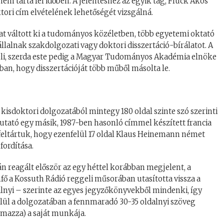
m tárta fel időben. A jelentéshez az egyik tag, Fluck Ákos
ori cím elvételének lehetőségét vizsgálná.
at váltott ki a tudományos közéletben, több egyetemi oktató
állalnak szakdolgozati vagy doktori disszertáció-bírálatot. A
eli, szerda este pedig a Magyar Tudományos Akadémia elnöke
bban, hogy disszertációját több műből másolta le.
 kisdoktori dolgozatából mintegy 180 oldal szinte szó szerinti
utató egy másik, 1987-ben hasonló címmel készített francia
 feltártuk, hogy ezenfelül 17 oldal Klaus Heinemann német
ordítása.
án reagált először az egy héttel korábban megjelent, a
mfő a Kossuth Rádió reggeli műsorában utasította vissza a
lnyi – szerinte az egyes jegyzőkönyvekből mindenki, így
lül a dolgozatában a fennmaradó 30-35 oldalnyi szöveg
lmazza) a saját munkája.