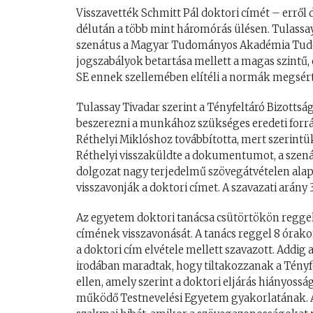
Visszavették Schmitt Pál doktori címét – errő
délután a több mint háromórás ülésen. Tulassay
szenátus a Magyar Tudományos Akadémia Tudom
jogszabályok betartása mellett a magas szintű
SE ennek szellemében elítéli a normák megsérté
Tulassay Tivadar szerint a Tényfeltáró Bizottsá
beszerezni a munkához szükséges eredeti forrás
Réthelyi Miklóshoz továbbította, mert szerintük
Réthelyi visszaküldte a dokumentumot, a szenátu
dolgozat nagy terjedelmű szövegátvételen alap
visszavonják a doktori címet. A szavazati arány 
Az egyetem doktori tanácsa csütörtökön regge
címének visszavonását. A tanács reggel 8 órakor 
a doktori cím elvétele mellett szavazott. Addig a
irodában maradtak, hogy tiltakozzanak a Tényf
ellen, amely szerint a doktori eljárás hiányos
működő Testnevelési Egyetem gyakorlatának. A t