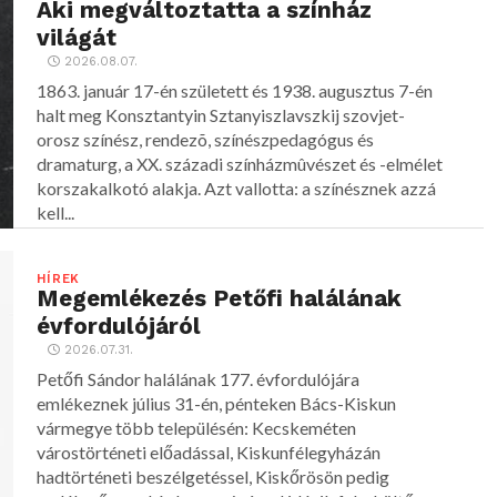
Aki megváltoztatta a színház
világát
2026.08.07.
1863. január 17-én született és 1938. augusztus 7-én
halt meg Konsztantyin Sztanyiszlavszkij szovjet-
orosz színész, rendezõ, színészpedagógus és
dramaturg, a XX. századi színházmûvészet és -elmélet
korszakalkotó alakja. Azt vallotta: a színésznek azzá
kell...
HÍREK
Megemlékezés Petőfi halálának
évfordulójáról
2026.07.31.
Petőfi Sándor halálának 177. évfordulójára
emlékeznek július 31-én, pénteken Bács-Kiskun
vármegye több településén: Kecskeméten
várostörténeti előadással, Kiskunfélegyházán
hadtörténeti beszélgetéssel, Kiskőrösön pedig