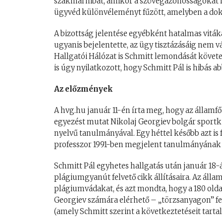
szakmai hibát, amikor a szövegazonosságokat ne
ügyvéd különvéleményt fűzött, amelyben a dokt
A bizottság jelentése egyébként hatalmas viták
ugyanis bejelentette, az ügy tisztázásáig nem v
Hallgatói Hálózat is Schmitt lemondását követ
is úgy nyilatkozott, hogy Schmitt Pál is hibás a
Az előzmények
A hvg.hu január 11-én írta meg, hogy az államfő
egyezést mutat Nikolaj Georgiev bolgár sportk
nyelvű tanulmányával. Egy héttel később azt is
professzor 1991-ben megjelent tanulmányának f
Schmitt Pál egyhetes hallgatás után január 18-
plágiumgyanút felvető cikk állításaira. Az álla
plágiumvádakat, és azt mondta, hogy a 180 olda
Georgiev számára elérhető – „törzsanyagon” fe
(amely Schmitt szerint a következtetéseit tarta