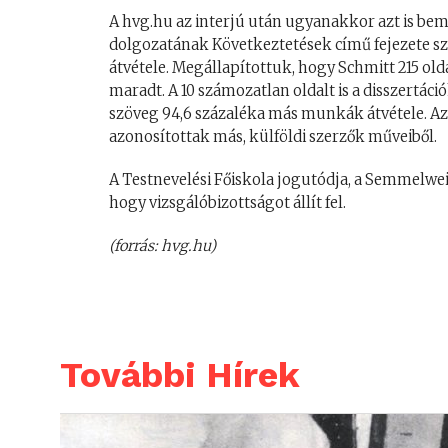
A hvg.hu az interjú után ugyanakkor azt is be
dolgozatának Következtetések című fejezete sz
átvétele. Megállapítottuk, hogy Schmitt 215 ol
maradt. A 10 számozatlan oldalt is a disszertáci
szöveg 94,6 százaléka más munkák átvétele. Az
azonosítottak más, külföldi szerzők műveiből.
A Testnevelési Főiskola jogutódja, a Semmelwei
hogy vizsgálóbizottságot állít fel.
(forrás: hvg.hu)
További Hírek