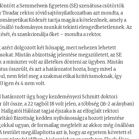
l döntött a Semmelweis Egyetem (SE) szenátusa csütörtök
 Tivadar rektor rövid sajtónyilatkozatban azt mondta, a
ányetikai Kódexét tartja magára kötelezőnek, amely a
, önálló tudományos munkát tekinti elengedhetetlennek. Az
sét, és szankcionálja őket – mondta a rektor.
g azért dolgozott két hónapig, mert nehezen lehetett
okat. Miután a bizottság jelentése megszületett, az SE
 a miniszter volt az illetékes dönteni az ügyben. Miután
s összeült, és azt a határozatot hozta, hogy mivel a
ul, nem felel meg a szakmai etikai kritériumoknak, így
33 igen és 4 nem volt.
l határozott úgy, hogy kezdeményezi Schmitt doktori
ült össze, a 22 tagból 18 volt jelen, a többség (16-2 arányban)
 Hallgatói Hálózat tagjai éjszaka is az elfoglalt rektori
eltáró Bizottság kedden nyilvánosságra hozott jelentése
ságokkal ugyan, de formailag megfelelt az akkor még önállóan
estület megállapította azt is, hogy az egyetem követett el