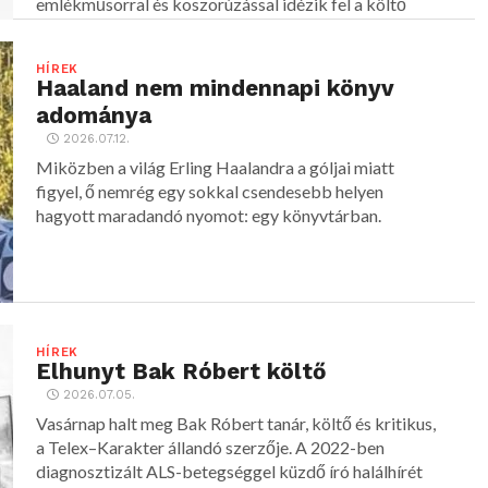
emlékműsorral és koszorúzással idézik fel a költő
alakját.
HÍREK
Haaland nem mindennapi könyv
adománya
2026.07.12.
Miközben a világ Erling Haalandra a góljai miatt
figyel, ő nemrég egy sokkal csendesebb helyen
hagyott maradandó nyomot: egy könyvtárban.
HÍREK
Elhunyt Bak Róbert költő
2026.07.05.
Vasárnap halt meg Bak Róbert tanár, költő és kritikus,
a Telex–Karakter állandó szerzője. A 2022-ben
diagnosztizált ALS-betegséggel küzdő író halálhírét