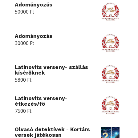
Adományozás
50000
Ft
Adományozás
30000
Ft
Latinovits verseny- szállás
kísérőknek
5800
Ft
Latinovits verseny-
étkezés/fő
7500
Ft
Olvasó detektívek - Kortárs
versek játékosan