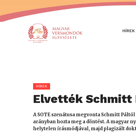
HÍREK
HÍREK
Elvették Schmitt 
A SOTE szenátusa megvonta Schmitt Páltól 
arányban hozta meg a döntést. A magyar n
helytelen írásmódjával, majd plagizált dokt