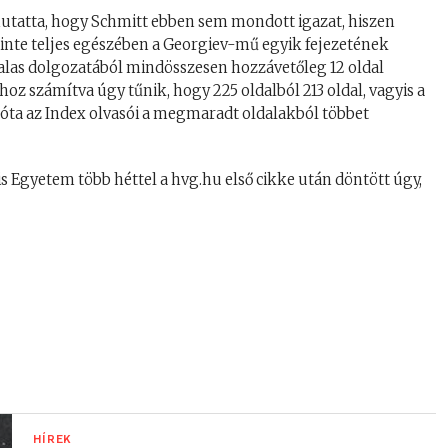
mutatta, hogy Schmitt ebben sem mondott igazat, hiszen
inte teljes egészében a Georgiev-mű egyik fejezetének
dalas dolgozatából mindösszesen hozzávetőleg 12 oldal
óhoz számítva úgy tűnik, hogy 225 oldalból 213 oldal, vagyis a
óta az Index olvasói a megmaradt oldalakból többet
s Egyetem több héttel a hvg.hu első cikke után döntött úgy,
HÍREK