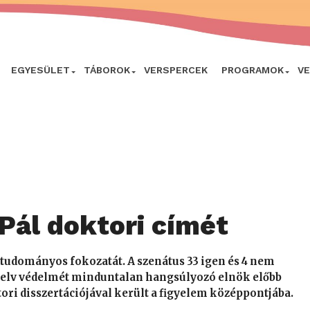
EGYESÜLET
TÁBOROK
VERSPERCEK
PROGRAMOK
V
Pál doktori címét
tudományos fokozatát. A szenátus 33 igen és 4 nem
yelv védelmét minduntalan hangsúlyozó elnök előbb
ori disszertációjával került a figyelem középpontjába.