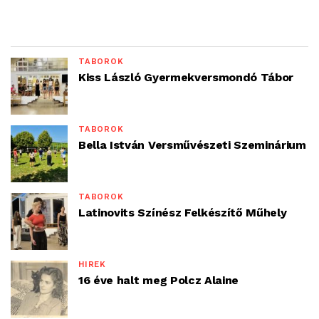
TÁBOROK
Kiss László Gyermekversmondó Tábor
TÁBOROK
Bella István Versművészeti Szeminárium
TÁBOROK
Latinovits Színész Felkészítő Műhely
HÍREK
16 éve halt meg Polcz Alaine