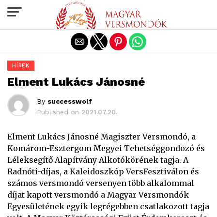
Exit mobile version
HÍREK
Elment Lukács Jánosné
By
successwolf
Published on
2021.07.20.
Elment Lukács Jánosné Magiszter Versmondó, a
Komárom-Esztergom Megyei Tehetséggondozó és
Léleksegítő Alapítvány Alkotókörének tagja. A
Radnóti-díjas, a Kaleidoszkóp VersFesztiválon és
számos versmondó versenyen több alkalommal
díjat kapott versmondó a Magyar Versmondók
Egyesületének egyik legrégebben csatlakozott tagja