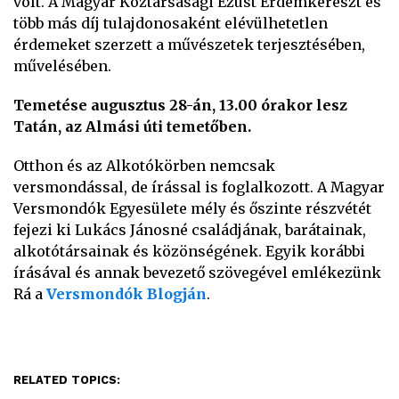
volt. A Magyar Köztársasági Ezüst Érdemkereszt és
több más díj tulajdonosaként elévülhetetlen
érdemeket szerzett a művészetek terjesztésében,
művelésében.
Temetése augusztus 28-án, 13.00 órakor lesz
Tatán, az Almási úti temetőben.
Otthon és az Alkotókörben nemcsak
versmondással, de írással is foglalkozott. A Magyar
Versmondók Egyesülete mély és őszinte részvétét
fejezi ki Lukács Jánosné családjának, barátainak,
alkotótársainak és közönségének. Egyik korábbi
írásával és annak bevezető szövegével emlékezünk
Rá a
Versmondók Blogján
.
RELATED TOPICS: