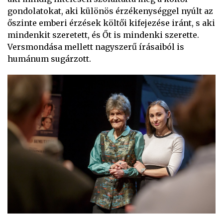
gondolatokat, aki különös érzékenységgel nyúlt az
őszinte emberi érzések költői kifejezése iránt, s aki
mindenkit szeretett, és Őt is mindenki szerette.
Versmondása mellett nagyszerű írásaiból is
humánum sugárzott.