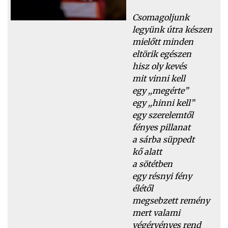
Csomagoljunk
legyünk útra készen
mielőtt minden
eltörik egészen
hisz oly kevés
mit vinni kell
egy ,,megérte”
egy ,,hinni kell”
egy szerelemtől
fényes pillanat
a sárba süppedt
kő alatt
a sötétben
egy résnyi fény
élétől
megsebzett remény
mert valami
végérvényes rend