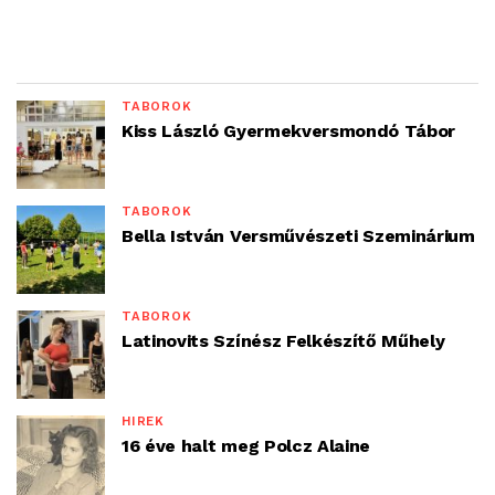
TÁBOROK
Kiss László Gyermekversmondó Tábor
TÁBOROK
Bella István Versművészeti Szeminárium
TÁBOROK
Latinovits Színész Felkészítő Műhely
HÍREK
16 éve halt meg Polcz Alaine