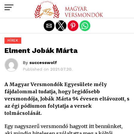
Exit mobile version
HÍREK
Elment Jobák Márta
By
successwolf
Published on
2021.07.20.
A Magyar Versmondók Egyesülete mély
fájdalommal tudatja, hogy legidősebb
versmondója, Jobák Márta 94 évesen eltávozott, s
az égi pódiumon folytatja a versek
tolmácsolását.
Egy nagyszerű versmondó hagyott itt bennünket,
aki mindig hitelesen szólaltatta meg a költői