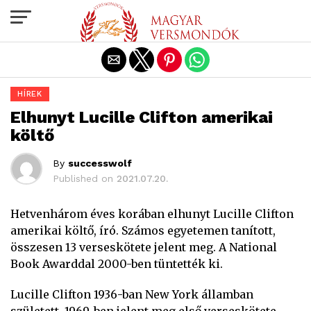
Exit mobile version
HÍREK
Elhunyt Lucille Clifton amerikai
költő
By
successwolf
Published on
2021.07.20.
Hetvenhárom éves korában elhunyt Lucille Clifton
amerikai költő, író. Számos egyetemen tanított,
összesen 13 verseskötete jelent meg. A National
Book Awarddal 2000-ben tüntették ki.
Lucille Clifton 1936-ban New York államban