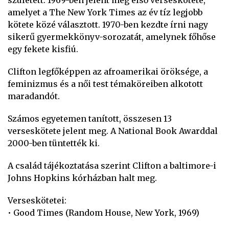
született. 1969-ben jelent meg első verseskötete,
amelyet a The New York Times az év tíz legjobb
kötete közé választott. 1970-ben kezdte írni nagy
sikerű gyermekkönyv-sorozatát, amelynek főhőse
egy fekete kisfiú.
Clifton legfőképpen az afroamerikai öröksége, a
feminizmus és a női test témaköreiben alkotott
maradandót.
Számos egyetemen tanított, összesen 13
verseskötete jelent meg. A National Book Awarddal
2000-ben tüntették ki.
A család tájékoztatása szerint Clifton a baltimore-i
Johns Hopkins kórházban halt meg.
Verseskötetei:
• Good Times (Random House, New York, 1969)