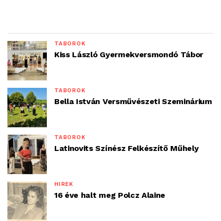
TÁBOROK
Kiss László Gyermekversmondó Tábor
TÁBOROK
Bella István Versművészeti Szeminárium
TÁBOROK
Latinovits Színész Felkészítő Műhely
HÍREK
16 éve halt meg Polcz Alaine