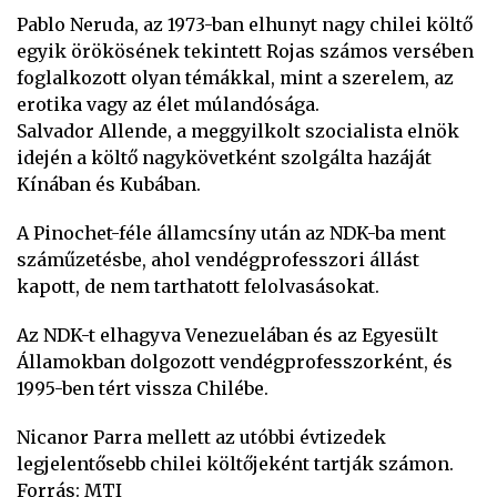
Pablo Neruda, az 1973-ban elhunyt nagy chilei költő
egyik örökösének tekintett Rojas számos versében
foglalkozott olyan témákkal, mint a szerelem, az
erotika vagy az élet múlandósága.
Salvador Allende, a meggyilkolt szocialista elnök
idején a költő nagykövetként szolgálta hazáját
Kínában és Kubában.
A Pinochet-féle államcsíny után az NDK-ba ment
száműzetésbe, ahol vendégprofesszori állást
kapott, de nem tarthatott felolvasásokat.
Az NDK-t elhagyva Venezuelában és az Egyesült
Államokban dolgozott vendégprofesszorként, és
1995-ben tért vissza Chilébe.
Nicanor Parra mellett az utóbbi évtizedek
legjelentősebb chilei költőjeként tartják számon.
Forrás: MTI