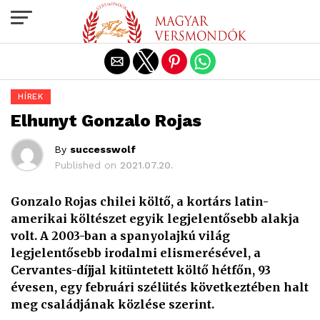
Exit mobile version
HÍREK
Elhunyt Gonzalo Rojas
By
successwolf
Published on
2021.07.20.
Gonzalo Rojas chilei költő, a kortárs latin-
amerikai költészet egyik legjelentősebb alakja
volt. A 2003-ban a spanyolajkú világ
legjelentősebb irodalmi elismerésével, a
Cervantes-díjjal kitüntetett költő hétfőn, 93
évesen, egy februári szélütés következtében halt
meg családjának közlése szerint.