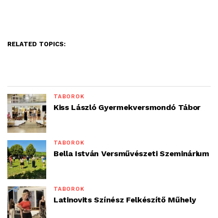
RELATED TOPICS:
TÁBOROK
Kiss László Gyermekversmondó Tábor
TÁBOROK
Bella István Versművészeti Szeminárium
TÁBOROK
Latinovits Színész Felkészítő Műhely