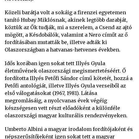
Közeli barátja volt a sokáig a firenzei egyetemen
tanító Hubay Miklósnak, akinek legtöbb darabját,
köztük az Ők tudják, mi a szerelem, a Csend az ajtó
mögött, a Késdobálók, valamint a Nero címűt az ő
fordításában mutatták be, illetve adták ki
Olaszországban a hatvanas-hetvenes években.
Idős korában igen sokat tett Illyés Gyula
életművének olaszországi megismertetéséért. Ő
fordította Illyés Petőfi Sándor című kötetét, hozzá a
Petőfi antológiát, illetve Illyés Gyula verseiből az
első válogatásokat (1967, 1981). Látása
megromlásáig, a nyolcvanas évek végéig
készségesen vett részt előadóként a különféle
olaszországi magyar kulturális rendezvényeken.
Umberto Albini a magyar irodalom fordítójaként és
népszerűsítőjeként igen sokat tett a magyar