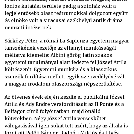
fontos kutatási területe pedig a színház volt: a
legjelentősebb olasz teátrumokkal dolgozott együtt
és elnöke volt a siracusai székhelyű antik dráma
nemzeti intézetnek.
Sárközy Péter, a római La Sapienza egyetem magyar
tanszékének vezetője az elhunyt munkásságát
méltatva kiemelte: Albini görög-latin szakos
egyetemi tanulmányai alatt fedezte fel József Attila
költészetét. Egyetemi munkája és a klasszikus
szerzők fordítása mellett egyik szenvedélyévé vált
a magyar irodalom olaszországi népszerűsítése.
Az ötvenes évek elején kezdte el publikálni József
Attila és Ady Endre versfordításait az Il Ponte és a
Belfagor című folyóiratban, majd önálló
kötetekben. Négy József Attila verseskötet
válogatásával igen sokat tett azért, hogy az általa is
fordított Petőfi Sándor, Radnóti Miklós és Illyés