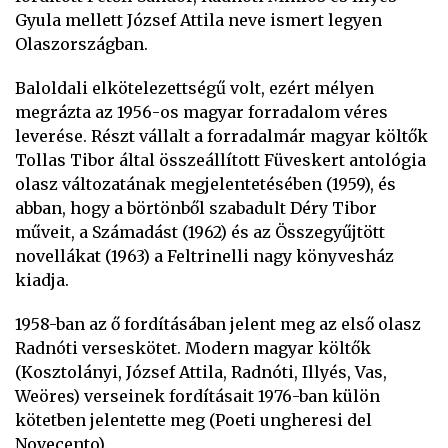
Gyula mellett József Attila neve ismert legyen
Olaszországban.
Baloldali elkötelezettségű volt, ezért mélyen
megrázta az 1956-os magyar forradalom véres
leverése. Részt vállalt a forradalmár magyar költők
Tollas Tibor által összeállított Füveskert antológia
olasz változatának megjelentetésében (1959), és
abban, hogy a börtönből szabadult Déry Tibor
műveit, a Számadást (1962) és az Összegyűjtött
novellákat (1963) a Feltrinelli nagy könyvesház
kiadja.
1958-ban az ő fordításában jelent meg az első olasz
Radnóti verseskötet. Modern magyar költők
(Kosztolányi, József Attila, Radnóti, Illyés, Vas,
Weöres) verseinek fordításait 1976-ban külön
kötetben jelentette meg (Poeti ungheresi del
Novecento).