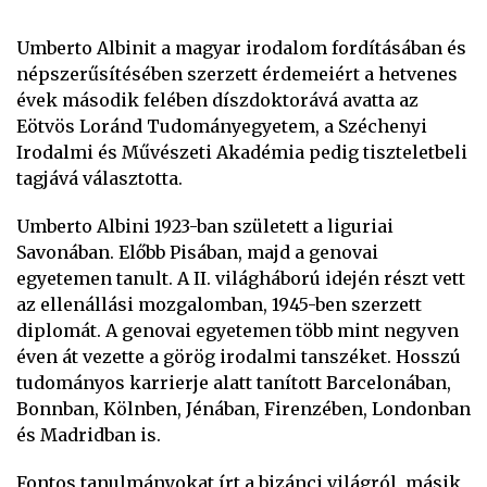
Umberto Albinit a magyar irodalom fordításában és
népszerűsítésében szerzett érdemeiért a hetvenes
évek második felében díszdoktorává avatta az
Eötvös Loránd Tudományegyetem, a Széchenyi
Irodalmi és Művészeti Akadémia pedig tiszteletbeli
tagjává választotta.
Umberto Albini 1923-ban született a liguriai
Savonában. Előbb Pisában, majd a genovai
egyetemen tanult. A II. világháború idején részt vett
az ellenállási mozgalomban, 1945-ben szerzett
diplomát. A genovai egyetemen több mint negyven
éven át vezette a görög irodalmi tanszéket. Hosszú
tudományos karrierje alatt tanított Barcelonában,
Bonnban, Kölnben, Jénában, Firenzében, Londonban
és Madridban is.
Fontos tanulmányokat írt a bizánci világról, másik