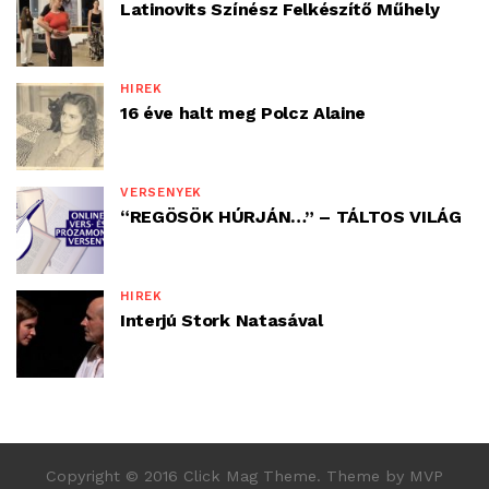
Latinovits Színész Felkészítő Műhely
HÍREK
16 éve halt meg Polcz Alaine
VERSENYEK
“REGÖSÖK HÚRJÁN…” – TÁLTOS VILÁG
HÍREK
Interjú Stork Natasával
Copyright © 2016 Click Mag Theme. Theme by MVP