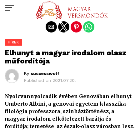
Exit mobile version
HÍREK
Elhunyt a magyar irodalom olasz
műfordítója
By
successwolf
Published on
2021.07.20.
Nyolcvannyolcadik évében Genovában elhunyt
Umberto Albini, a genovai egyetem klasszika-
filológia professzora, színháztörténész, a
magyar irodalom elkötelezett barátja és
fordítója; temetése az észak-olasz városban lesz.