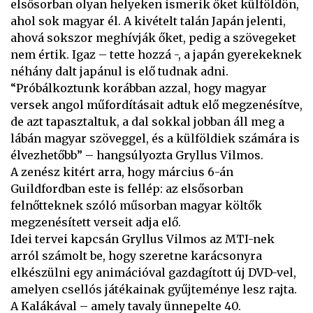
elsősorban olyan helyeken ismerik őket külföldön,
ahol sok magyar él. A kivételt talán Japán jelenti,
ahová sokszor meghívják őket, pedig a szövegeket
nem értik. Igaz – tette hozzá -, a japán gyerekeknek
néhány dalt japánul is elő tudnak adni.
“Próbálkoztunk korábban azzal, hogy magyar
versek angol műfordításait adtuk elő megzenésítve,
de azt tapasztaltuk, a dal sokkal jobban áll meg a
lábán magyar szöveggel, és a külföldiek számára is
élvezhetőbb” – hangsúlyozta Gryllus Vilmos.
A zenész kitért arra, hogy március 6-án
Guildfordban este is fellép: az elsősorban
felnőtteknek szóló műsorban magyar költők
megzenésített verseit adja elő.
Idei tervei kapcsán Gryllus Vilmos az MTI-nek
arról számolt be, hogy szeretne karácsonyra
elkészülni egy animációval gazdagított új DVD-vel,
amelyen csellós játékainak gyűjteménye lesz rajta.
A Kalákával – amely tavaly ünnepelte 40.