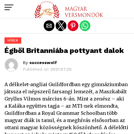
Exit mobile version
HÍREK
Égből Britanniába pottyant dalok
By
successwolf
Published on
2021.07.20.
A délkelet-angliai Guildfordban egy gimnáziumban
játssza el népszerű farsangi lemezét, a Maszkabált
Gryllus Vilmos március 6-án. Mint a zenész – aki
a Kaláka együttes tagja – az MTI-nek elmondta,
Guildfordban a Royal Grammar Schoolban több
magyar diák is tanul, és a meghívás elsősorban az
ottani magyar közösségnek köszönhető. A délelőtti