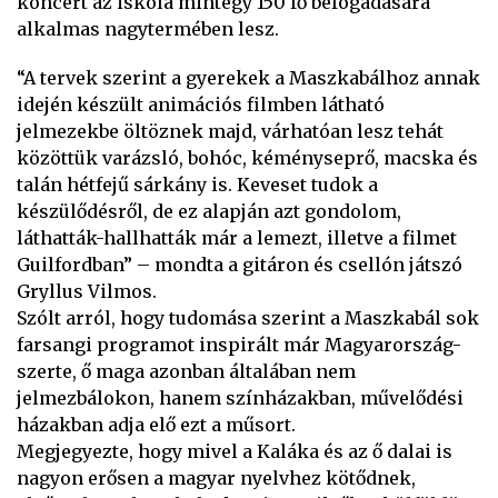
koncert az iskola mintegy 150 fő befogadására
alkalmas nagytermében lesz.
“A tervek szerint a gyerekek a Maszkabálhoz annak
idején készült animációs filmben látható
jelmezekbe öltöznek majd, várhatóan lesz tehát
közöttük varázsló, bohóc, kéményseprő, macska és
talán hétfejű sárkány is. Keveset tudok a
készülődésről, de ez alapján azt gondolom,
láthatták-hallhatták már a lemezt, illetve a filmet
Guilfordban” – mondta a gitáron és csellón játszó
Gryllus Vilmos.
Szólt arról, hogy tudomása szerint a Maszkabál sok
farsangi programot inspirált már Magyarország-
szerte, ő maga azonban általában nem
jelmezbálokon, hanem színházakban, művelődési
házakban adja elő ezt a műsort.
Megjegyezte, hogy mivel a Kaláka és az ő dalai is
nagyon erősen a magyar nyelvhez kötődnek,