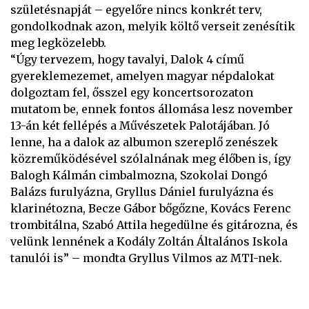
születésnapját – egyelőre nincs konkrét terv,
gondolkodnak azon, melyik költő verseit zenésítik
meg legközelebb.
“Úgy tervezem, hogy tavalyi, Dalok 4 című
gyereklemezemet, amelyen magyar népdalokat
dolgoztam fel, ősszel egy koncertsorozaton
mutatom be, ennek fontos állomása lesz november
13-án két fellépés a Művészetek Palotájában. Jó
lenne, ha a dalok az albumon szereplő zenészek
közreműködésével szólalnának meg élőben is, így
Balogh Kálmán cimbalmozna, Szokolai Dongó
Balázs furulyázna, Gryllus Dániel furulyázna és
klarinétozna, Becze Gábor bőgőzne, Kovács Ferenc
trombitálna, Szabó Attila hegedülne és gitározna, és
velünk lennének a Kodály Zoltán Általános Iskola
tanulói is” – mondta Gryllus Vilmos az MTI-nek.