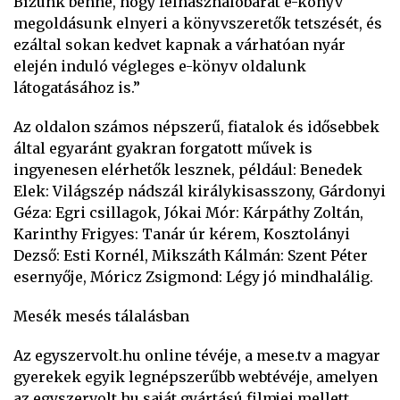
Bízunk benne, hogy felhasználóbarát e-könyv
megoldásunk elnyeri a könyvszeretők tetszését, és
ezáltal sokan kedvet kapnak a várhatóan nyár
elején induló végleges e-könyv oldalunk
látogatásához is.”
Az oldalon számos népszerű, fiatalok és idősebbek
által egyaránt gyakran forgatott művek is
ingyenesen elérhetők lesznek, például: Benedek
Elek: Világszép nádszál királykisasszony, Gárdonyi
Géza: Egri csillagok, Jókai Mór: Kárpáthy Zoltán,
Karinthy Frigyes: Tanár úr kérem, Kosztolányi
Dezső: Esti Kornél, Mikszáth Kálmán: Szent Péter
esernyője, Móricz Zsigmond: Légy jó mindhalálig.
Mesék mesés tálalásban
Az egyszervolt.hu online tévéje, a mese.tv a magyar
gyerekek egyik legnépszerűbb webtévéje, amelyen
az egyszervolt.hu saját gyártású filmjei mellett