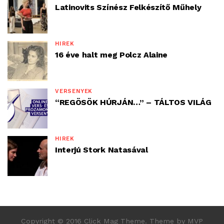
Latinovits Színész Felkészítő Műhely
HÍREK
16 éve halt meg Polcz Alaine
VERSENYEK
“REGÖSÖK HÚRJÁN…” – TÁLTOS VILÁG
HÍREK
Interjú Stork Natasával
Copyright © 2016 Click Mag Theme. Theme by MVP