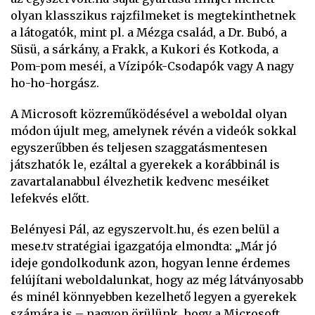
olyan klasszikus rajzfilmeket is megtekinthetnek
a látogatók, mint pl. a Mézga család, a Dr. Bubó, a
Süsü, a sárkány, a Frakk, a Kukori és Kotkoda, a
Pom-pom meséi, a Vízipók-Csodapók vagy A nagy
ho-ho-horgász.
A Microsoft közreműködésével a weboldal olyan
módon újult meg, amelynek révén a videók sokkal
egyszerűbben és teljesen szaggatásmentesen
játszhatók le, ezáltal a gyerekek a korábbinál is
zavartalanabbul élvezhetik kedvenc meséiket
lefekvés előtt.
Belényesi Pál, az egyszervolt.hu, és ezen belül a
mese.tv stratégiai igazgatója elmondta: „Már jó
ideje gondolkodunk azon, hogyan lenne érdemes
felújítani weboldalunkat, hogy az még látványosabb
és minél könnyebben kezelhető legyen a gyerekek
számára is – nagyon örülünk, hogy a Microsoft