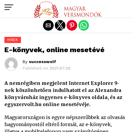
Exit mobile version
HÍREK
E-könyvek, online mesetévé
By
successwolf
Published on
2021.07.20.
A nemrégiben megjelent Internet Explorer 9-
nek köszönhetően indulhatott el az Alexandra
könyváruház ingyenes e-könyves oldala, és az
egyszervolt.hu online mesetévéje.
Magyarországon is egyre népszerűbbek az olvasás
hagyományostól eltérő formái, az e-könyvek,
illetve a mobiltelefonon vagy számítógépen