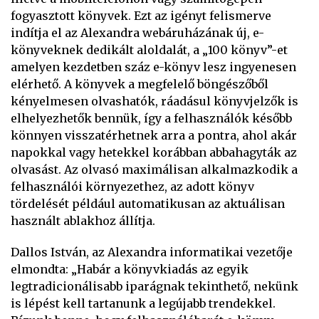
fogyasztott könyvek. Ezt az igényt felismerve
indítja el az Alexandra webáruházának új, e-
könyveknek dedikált aloldalát, a „100 könyv”-et
amelyen kezdetben száz e-könyv lesz ingyenesen
elérhető. A könyvek a megfelelő böngészőből
kényelmesen olvashatók, ráadásul könyvjelzők is
elhelyezhetők bennük, így a felhasználók később
könnyen visszatérhetnek arra a pontra, ahol akár
napokkal vagy hetekkel korábban abbahagyták az
olvasást. Az olvasó maximálisan alkalmazkodik a
felhasználói környezethez, az adott könyv
tördelését például automatikusan az aktuálisan
használt ablakhoz állítja.
Dallos István, az Alexandra informatikai vezetője
elmondta: „Habár a könyvkiadás az egyik
legtradicionálisabb iparágnak tekinthető, nekünk
is lépést kell tartanunk a legújabb trendekkel.