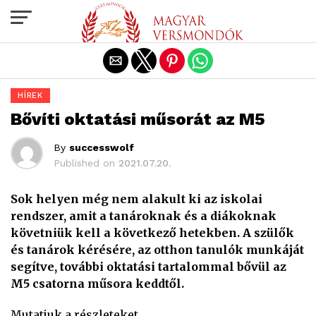
Exit mobile version
HÍREK
Bővíti oktatási műsorát az M5
By
successwolf
Published on
2021.07.20.
Sok helyen még nem alakult ki az iskolai
rendszer, amit a tanároknak és a diákoknak
követniük kell a következő hetekben. A szülők
és tanárok kérésére, az otthon tanulók munkáját
segítve, további oktatási tartalommal bővül az
M5 csatorna műsora keddtől.
Mutatjuk a részleteket.