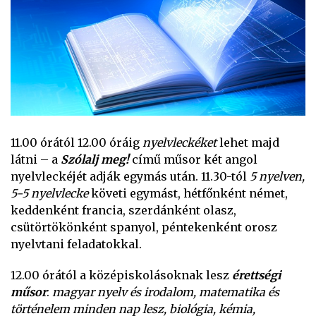
11.00 órától 12.00 óráig
nyelvleckéket
lehet majd
látni – a
Szólalj meg!
című műsor két angol
nyelvleckéjét adják egymás után. 11.30-tól
5 nyelven,
5-5 nyelvlecke
követi egymást, hétfőnként német,
keddenként francia, szerdánként olasz,
csütörtökönként spanyol, péntekenként orosz
nyelvtani feladatokkal.
12.00 órától a középiskolásoknak lesz
érettségi
műsor
:
magyar nyelv és irodalom, matematika és
történelem minden nap lesz, biológia, kémia,