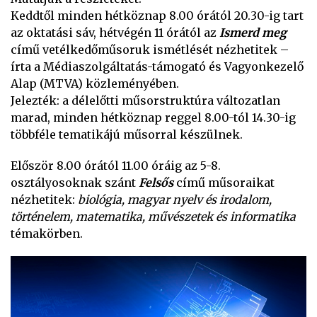
Keddtől minden hétköznap 8.00 órától 20.30-ig tart
az oktatási sáv, hétvégén 11 órától az
Ismerd meg
című vetélkedőműsoruk ismétlését nézhetitek –
írta a Médiaszolgáltatás-támogató és Vagyonkezelő
Alap (MTVA) közleményében.
Jelezték: a délelőtti műsorstruktúra változatlan
marad, minden hétköznap reggel 8.00-tól 14.30-ig
többféle tematikájú műsorral készülnek.
Először 8.00 órától 11.00 óráig az 5-8.
osztályosoknak szánt
Felsős
című műsoraikat
nézhetitek:
biológia, magyar nyelv és irodalom,
történelem, matematika, művészetek és informatika
témakörben.