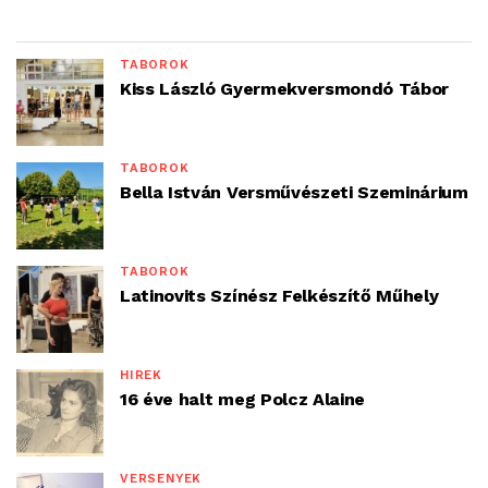
TÁBOROK
Kiss László Gyermekversmondó Tábor
TÁBOROK
Bella István Versművészeti Szeminárium
TÁBOROK
Latinovits Színész Felkészítő Műhely
HÍREK
16 éve halt meg Polcz Alaine
VERSENYEK