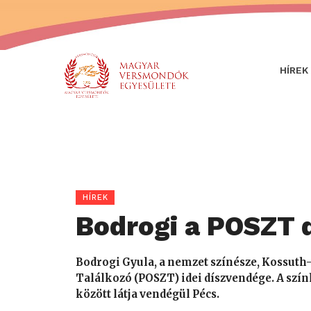
HÍREK
HÍREK
Bodrogi a POSZT 
Bodrogi Gyula, a nemzet színésze, Kossuth-d
Találkozó (POSZT) idei díszvendége. A szính
között látja vendégül Pécs.