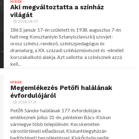
HÍREK
Aki megváltoztatta a színház
világát
2026.08.07.
1863. január 17-én született és 1938. augusztus 7-én
halt meg Konsztantyin Sztanyiszlavszkij szovjet-
orosz színész, rendezõ, színészpedagógus és
dramaturg, a XX. századi színházmûvészet és -elmélet
korszakalkotó alakja. Azt vallotta: a színésznek azzá
kell...
HÍREK
Megemlékezés Petőfi halálának
évfordulójáról
2026.07.31.
Petőfi Sándor halálának 177. évfordulójára
emlékeznek július 31-én, pénteken Bács-Kiskun
vármegye több településén: Kecskeméten
várostörténeti előadással, Kiskunfélegyházán
hadtörténeti beszélgetéssel, Kiskőrösön pedig