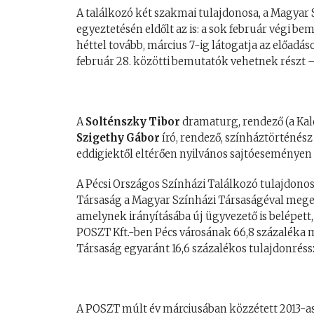
A találkozó két szakmai tulajdonosa, a Magyar
egyeztetésén eldőlt az is: a sok február végi b
héttel tovább, március 7-ig látogatja az előadáso
február 28. közötti bemutatók vehetnek részt 
A
Solténszky Tibor
dramaturg, rendező (a Kale
Szigethy Gábor
író, rendező, színháztörténész
eddigiektől eltérően nyilvános sajtóeseményen 
A Pécsi Országos Színházi Találkozó tulajdono
Társaság a Magyar Színházi Társaságéval megegy
amelynek irányításába új ügyvezető is belépett
POSZT Kft.-ben Pécs városának 66,8 százaléka 
Társaság egyaránt 16,6 százalékos tulajdonréss
A POSZT múlt év márciusában közzétett 2013-as