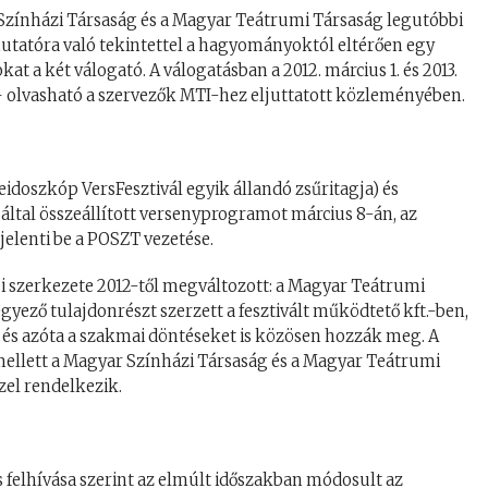
 Színházi Társaság és a Magyar Teátrumi Társaság legutóbbi
emutatóra való tekintettel a hagyományoktól eltérően egy
kat a két válogató. A válogatásban a 2012. március 1. és 2013.
– olvasható a szervezők MTI-hez eljuttatott közleményében.
idoszkóp VersFesztivál egyik állandó zsűritagja) és
 által összeállított versenyprogramot március 8-án, az
jelenti be a POSZT vezetése.
si szerkezete 2012-től megváltozott: a Magyar Teátrumi
ező tulajdonrészt szerzett a fesztivált működtető kft.-ben,
, és azóta a szakmai döntéseket is közösen hozzák meg. A
mellett a Magyar Színházi Társaság és a Magyar Teátrumi
zel rendelkezik.
 felhívása szerint az elmúlt időszakban módosult az