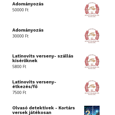
Adományozás
50000
Ft
Adományozás
30000
Ft
Latinovits verseny- szállás
kísérőknek
5800
Ft
Latinovits verseny-
étkezés/fő
7500
Ft
Olvasó detektívek - Kortárs
versek játékosan