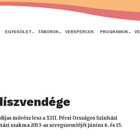
EGYESÜLET
TÁBOROK
VERSPERCEK
PROGRAMOK
V
díszvendége
íjas művész lesz a XIII. Pécsi Országos Színházi
ázi szakma 2013-as seregszemléjét június 6. és 15.