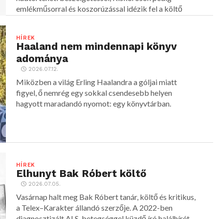
emlékműsorral és koszorúzással idézik fel a költő
alakját.
HÍREK
Haaland nem mindennapi könyv
adománya
2026.07.12.
Miközben a világ Erling Haalandra a góljai miatt
figyel, ő nemrég egy sokkal csendesebb helyen
hagyott maradandó nyomot: egy könyvtárban.
HÍREK
Elhunyt Bak Róbert költő
2026.07.05.
Vasárnap halt meg Bak Róbert tanár, költő és kritikus,
a Telex–Karakter állandó szerzője. A 2022-ben
diagnosztizált ALS-betegséggel küzdő író halálhírét