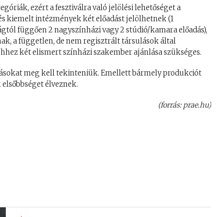
óriák, ezért a fesztiválra való jelölési lehetőséget a
s kiemelt intézmények két előadást jelölhetnek (1
ságtól függően 2 nagyszínházi vagy 2 stúdió/kamara előadás),
ak, a független, de nem regisztrált társulások által
ehhez két elismert színházi szakember ajánlása szükséges.
dásokat meg kell tekinteniük. Emellett bármely produkciót
 elsőbbséget élveznek.
(forrás: prae.hu)