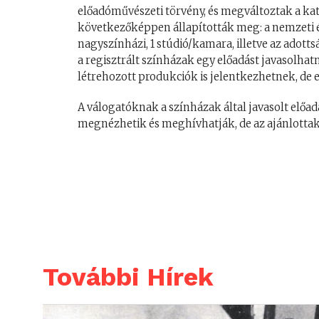
előadóművészeti törvény, és megváltoztak a kateg
következőképpen állapították meg: a nemzeti é
nagyszínházi, 1 stúdió/kamara, illetve az adott
a regisztrált színházak egy előadást javasolhatn
létrehozott produkciók is jelentkezhetnek, de 
A válogatóknak a színházak által javasolt előa
megnézhetik és meghívhatják, de az ajánlottak
További Hírek