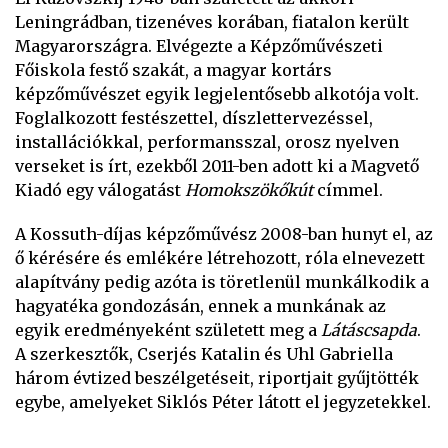
Leningrádban, tizenéves korában, fiatalon került
Magyarországra. Elvégezte a Képzőművészeti
Főiskola festő szakát, a magyar kortárs
képzőművészet egyik legjelentősebb alkotója volt.
Foglalkozott festészettel, díszlettervezéssel,
installációkkal, performansszal, orosz nyelven
verseket is írt, ezekből 2011-ben adott ki a Magvető
Kiadó egy válogatást
Homokszökőkút
címmel.
A Kossuth-díjas képzőművész 2008-ban hunyt el, az
ő kérésére és emlékére létrehozott, róla elnevezett
alapítvány pedig azóta is töretlenül munkálkodik a
hagyatéka gondozásán, ennek a munkának az
egyik eredményeként született meg a
Látáscsapda
.
A szerkesztők, Cserjés Katalin és Uhl Gabriella
három évtized beszélgetéseit, riportjait gyűjtötték
egybe, amelyeket Siklós Péter látott el jegyzetekkel.