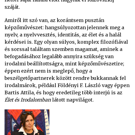
száját.
Amiről itt szó van, az korántsem pusztán
képzőművészet: hangsúlyozottan jelennek meg a
nyelv, a nyelvvesztés, identitás, az élet és a halál
kérdései is. Egy olyan súlyos, komplex filozófiával
és sorssal találtam szemben magamat, aminek a
befogadásához legalább annyira szükség van
irodalmi beállítottságra, mint képzőművészetire;
éppen ezért nem is meglepő, hogy a
beszélgetőpartnerek között rendre bukkannak fel
irodalmárok, például Földényi F. László vagy éppen
Bartis Attila, és hogy eredetileg több interjú is az
Élet és Irodalomban
látott napvilágot.