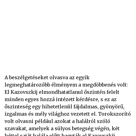
A beszélgetéseket olvasva az egyik
legmeghatározóbb élményem a megdöbbenés volt:
El Kazovszkij elmondhatatlanul őszintén felelt
minden egyes hozzá intézett kérdésre, s ez az
őszinteség egy hihetetlenül fájdalmas, gyönyörű,
izgalmas és mély világhoz vezetett el. Torokszorító
volt olvasni például azokat a halálról szóló
szavakat, amelyek a súlyos betegség végén, két
héttel saját halála előtt hagyták el Kazovszkij