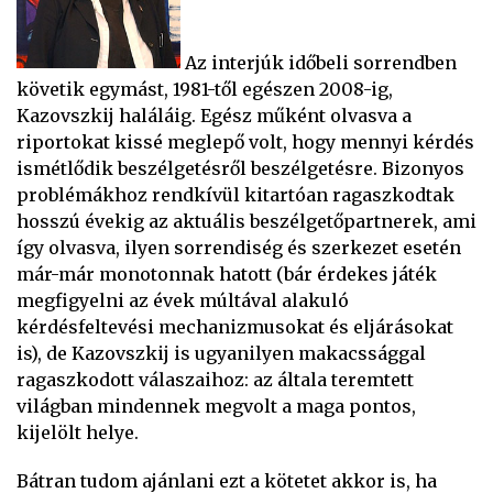
Az interjúk időbeli sorrendben
követik egymást, 1981-től egészen 2008-ig,
Kazovszkij haláláig. Egész műként olvasva a
riportokat kissé meglepő volt, hogy mennyi kérdés
ismétlődik beszélgetésről beszélgetésre. Bizonyos
problémákhoz rendkívül kitartóan ragaszkodtak
hosszú évekig az aktuális beszélgetőpartnerek, ami
így olvasva, ilyen sorrendiség és szerkezet esetén
már-már monotonnak hatott (bár érdekes játék
megfigyelni az évek múltával alakuló
kérdésfeltevési mechanizmusokat és eljárásokat
is), de Kazovszkij is ugyanilyen makacssággal
ragaszkodott válaszaihoz: az általa teremtett
világban mindennek megvolt a maga pontos,
kijelölt helye.
Bátran tudom ajánlani ezt a kötetet akkor is, ha