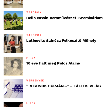
TÁBOROK
Bella István Versművészeti Szeminárium
TÁBOROK
Latinovits Színész Felkészítő Műhely
HÍREK
16 éve halt meg Polcz Alaine
VERSENYEK
“REGÖSÖK HÚRJÁN…” – TÁLTOS VILÁG
HÍREK