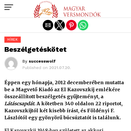
Exit mobile version
HÍREK
Beszélgetéskötet
By
successwolf
Published on
2021.07.20.
Éppen egy hónapja, 2012 decemberében mutatta
be a Magvető Kiadó az El Kazovszkij emlékére
összeállított beszélgetés gyűjteményt, a
Látáscsapdát
. A kötetben 340 oldalon 22 riportot,
Kazovszkijtól két kisebb írást, és Földényi F.
Lászlótól egy gyönyörű búcsúztatót is találunk.
El Kazovszkij 1948-ban született az akkori