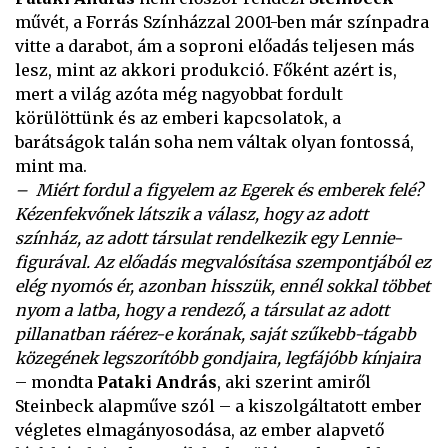
művét, a Forrás Színházzal 2001-ben már színpadra
vitte a darabot, ám a soproni előadás teljesen más
lesz, mint az akkori produkció. Főként azért is,
mert a világ azóta még nagyobbat fordult
körülöttünk és az emberi kapcsolatok, a
barátságok talán soha nem váltak olyan fontossá,
mint ma.
– Miért fordul a figyelem az Egerek és emberek felé?
Kézenfekvőnek látszik a válasz, hogy az adott
színház, az adott társulat rendelkezik egy Lennie-
figurával. Az előadás megvalósítása szempontjából ez
elég nyomós ér, azonban hisszük, ennél sokkal többet
nyom a latba, hogy a rendező, a társulat az adott
pillanatban ráérez-e korának, saját szűkebb-tágabb
közegének legszorítóbb gondjaira, legfájóbb kínjaira
– mondta
Pataki András
, aki szerint amiről
Steinbeck alapműve szól – a kiszolgáltatott ember
végletes elmagányosodása, az ember alapvető