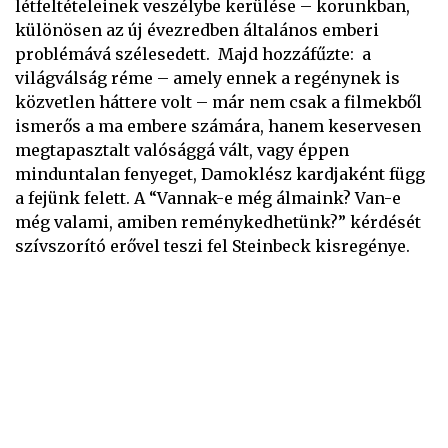
létfeltételeinek veszélybe kerülése – korunkban,
különösen az új évezredben általános emberi
problémává szélesedett. Majd hozzáfűzte: a
világválság réme – amely ennek a regénynek is
közvetlen háttere volt – már nem csak a filmekből
ismerős a ma embere számára, hanem keservesen
megtapasztalt valósággá vált, vagy éppen
minduntalan fenyeget, Damoklész kardjaként függ
a fejünk felett. A “Vannak-e még álmaink? Van-e
még valami, amiben reménykedhetünk?” kérdését
szívszorító erővel teszi fel Steinbeck kisregénye.