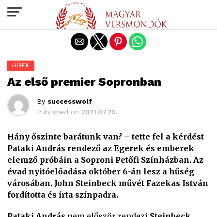
Exit mobile version
HÍREK
Az első premier Sopronban
By
successwolf
Published on
2021.07.20.
Hány őszinte barátunk van? – tette fel a kérdést
Pataki András rendező az Egerek és emberek
elemző próbáin a Soproni Petőfi Színházban. Az
évad nyitóelőadása október 6-án lesz a hűség
városában. John Steinbeck művét Fazekas István
fordította és írta színpadra.
Pataki András
nem először rendezi
Steinbeck