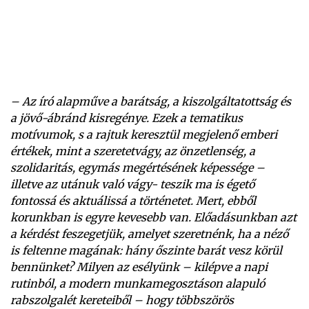
– Az író alapműve a barátság, a kiszolgáltatottság és
a jövő-ábránd kisregénye. Ezek a tematikus
motívumok, s a rajtuk keresztül megjelenő emberi
értékek, mint a szeretetvágy, az önzetlenség, a
szolidaritás, egymás megértésének képessége –
illetve az utánuk való vágy- teszik ma is égető
fontossá és aktuálissá a történetet. Mert, ebből
korunkban is egyre kevesebb van. Előadásunkban azt
a kérdést feszegetjük, amelyet szeretnénk, ha a néző
is feltenne magának: hány őszinte barát vesz körül
bennünket? Milyen az esélyünk – kilépve a napi
rutinból, a modern munkamegosztáson alapuló
rabszolgalét kereteiből – hogy többszörös