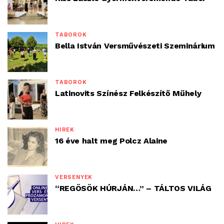
TÁBOROK
Bella István Versművészeti Szeminárium
TÁBOROK
Latinovits Színész Felkészítő Műhely
HÍREK
16 éve halt meg Polcz Alaine
VERSENYEK
“REGÖSÖK HÚRJÁN…” – TÁLTOS VILÁG