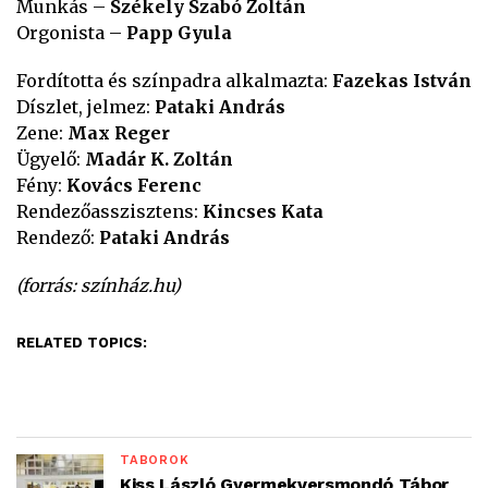
Munkás –
Székely Szabó Zoltán
Orgonista –
Papp Gyula
Fordította és színpadra alkalmazta:
Fazekas István
Díszlet, jelmez:
Pataki András
Zene:
Max Reger
Ügyelő:
Madár K. Zoltán
Fény:
Kovács Ferenc
Rendezőasszisztens:
Kincses Kata
Rendező:
Pataki András
(forrás: színház.hu)
RELATED TOPICS:
TÁBOROK
Kiss László Gyermekversmondó Tábor